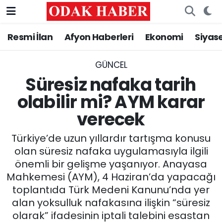
Resmi İlan
Afyon Haberleri
Ekonomi
Siyas
AFYONKARAHİSAR HABERLERİ
Nöbetçi Eczaneler
Resmi İlan
Hava Durumu
GÜNCEL
Süresiz nafaka tarih
ASAYİŞ
Trafik Durumu
olabilir mi? AYM karar
verecek
GÜNCEL
Süper Lig Puan Durumu ve Fikstür
Türkiye’de uzun yıllardır tartışma konusu
SİYASET
Tüm Manşetler
olan süresiz nafaka uygulamasıyla ilgili
önemli bir gelişme yaşanıyor. Anayasa
EĞİTİM
Son Dakika Haberleri
Mahkemesi (AYM), 4 Haziran’da yapacağı
toplantıda Türk Medeni Kanunu’nda yer
MAGAZİN
Haber Arşivi
alan yoksulluk nafakasına ilişkin “süresiz
SAĞLIK
olarak” ifadesinin iptali talebini esastan