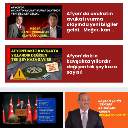
Afyon’da avukatın
avukatı vurma
olayında yeni bilgiler
geldi... Meğer, kan
donduracak olaylar
olmuş...
Afyon’daki o
kavşakta yıllardır
değişen tek şey kaza
sayısı!