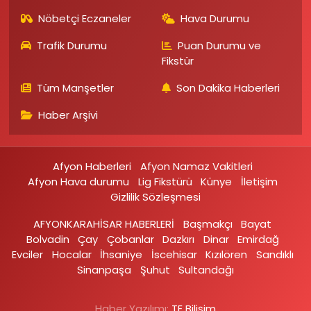
Nöbetçi Eczaneler
Hava Durumu
Trafik Durumu
Puan Durumu ve
Fikstür
Tüm Manşetler
Son Dakika Haberleri
Haber Arşivi
Afyon Haberleri
Afyon Namaz Vakitleri
Afyon Hava durumu
Lig Fikstürü
Künye
İletişim
Gizlilik Sözleşmesi
AFYONKARAHİSAR HABERLERİ
Başmakçı
Bayat
Bolvadin
Çay
Çobanlar
Dazkırı
Dinar
Emirdağ‎
Evciler‎
Hocalar
İhsaniye‎
İscehisar
Kızılören‎
Sandıklı‎
Sinanpaşa
Şuhut
Sultandağı
Haber Yazılımı:
TE Bilişim