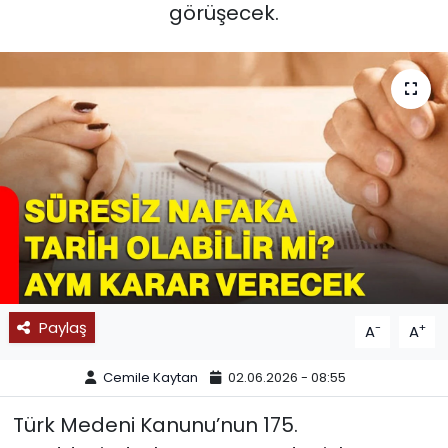
görüşecek.
SPOR
11:11 MANŞET
Paylaş
-
+
A
A
Cemile Kaytan
02.06.2026 - 08:55
Türk Medeni Kanunu’nun 175.