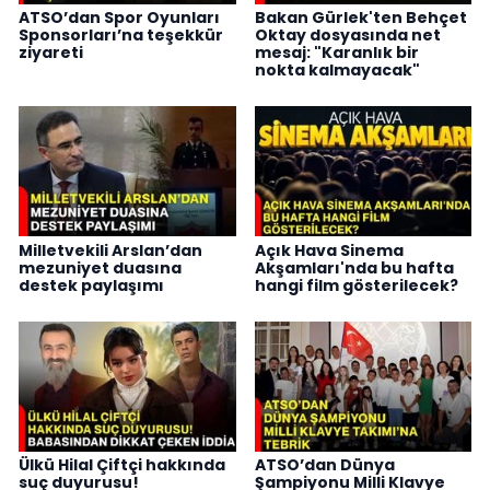
ATSO’dan Spor Oyunları
Bakan Gürlek'ten Behçet
Sponsorları’na teşekkür
Oktay dosyasında net
ziyareti
mesaj: "Karanlık bir
nokta kalmayacak"
Milletvekili Arslan’dan
Açık Hava Sinema
mezuniyet duasına
Akşamları'nda bu hafta
destek paylaşımı
hangi film gösterilecek?
Ülkü Hilal Çiftçi hakkında
ATSO’dan Dünya
suç duyurusu!
Şampiyonu Milli Klavye