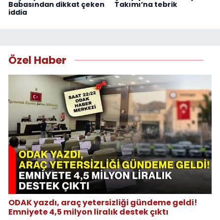
Babasından dikkat çeken
Takımı’na tebrik
iddia
Özel Haber
ODAK yazdı, araç yetersizliği gündeme geldi!
Emniyete 4,5 milyon liralık destek çıktı