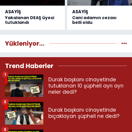
ASAYİŞ
ASAYİŞ
Yakalanan DEAŞ üyesi
Cani adamın cezası
tutuklandı
belli oldu
Yükleniyor...
Trend Haberler
1
Durak başkanı cinayetinde
tutuklanan 10 şüpheli ayrı ayrı
neler dedi?
2
Durak başkanı cinayetinde
bıçaklayan şüpheli ne dedi?
3