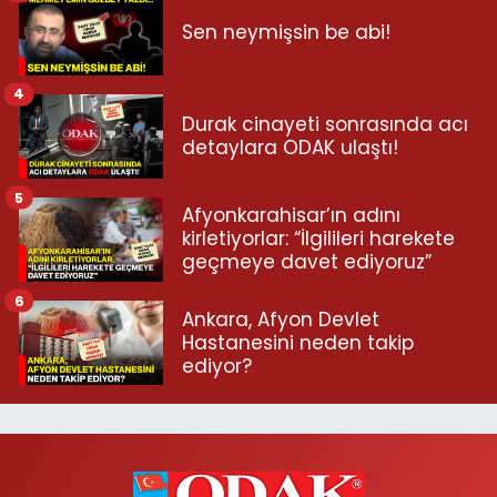
Sen neymişsin be abi!
4
Durak cinayeti sonrasında acı
detaylara ODAK ulaştı!
5
Afyonkarahisar’ın adını
kirletiyorlar: “İlgilileri harekete
geçmeye davet ediyoruz”
6
Ankara, Afyon Devlet
Hastanesini neden takip
ediyor?