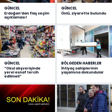
GÜNCEL
GÜNCEL
Erdoğan’dan flaş seçim
Ünlü, ziyarette bulundu
açıklaması!
GÜNCEL
BÖLGEDEN HABERLER
“Okul alışverişinde
İhtiyaç sahiplerinin
yerel esnaf tercih
yaşamına dokundular
edilmeli”