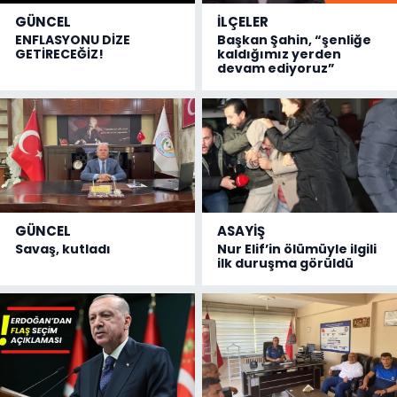
GÜNCEL
İLÇELER
ENFLASYONU DİZE
Başkan Şahin, “şenliğe
GETİRECEĞİZ!
kaldığımız yerden
devam ediyoruz”
GÜNCEL
ASAYİŞ
Savaş, kutladı
Nur Elif’in ölümüyle ilgili
ilk duruşma görüldü