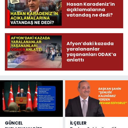
Hasan Karadeniz’in
açıklamalarına
vatandaş ne dedi?
Afyon’daki kazada
yaralananlar
yaşananları ODAK’a
anlattı
GÜNCEL
İLÇELER