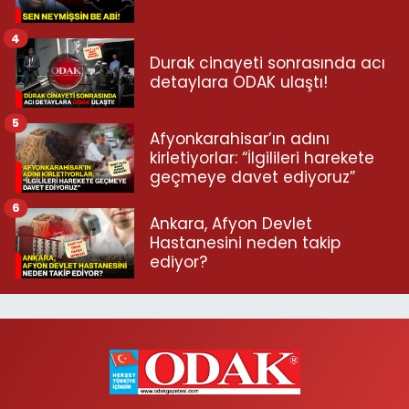
4
Durak cinayeti sonrasında acı
detaylara ODAK ulaştı!
5
Afyonkarahisar’ın adını
kirletiyorlar: “İlgilileri harekete
geçmeye davet ediyoruz”
6
Ankara, Afyon Devlet
Hastanesini neden takip
ediyor?