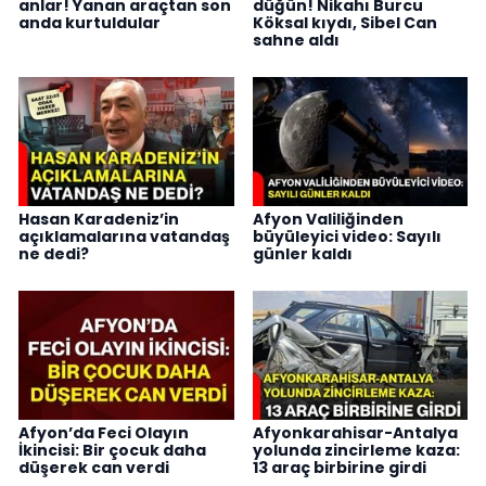
anlar! Yanan araçtan son
düğün! Nikahı Burcu
anda kurtuldular
Köksal kıydı, Sibel Can
sahne aldı
Hasan Karadeniz’in
Afyon Valiliğinden
açıklamalarına vatandaş
büyüleyici video: Sayılı
ne dedi?
günler kaldı
Afyon’da Feci Olayın
Afyonkarahisar-Antalya
İkincisi: Bir çocuk daha
yolunda zincirleme kaza:
düşerek can verdi
13 araç birbirine girdi