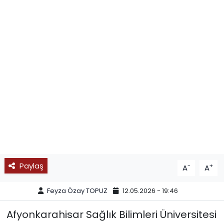
SPOR
11:11 MANŞET
Paylaş
-
+
A
A
Feyza Özay TOPUZ
12.05.2026 - 19:46
Afyonkarahisar Sağlık Bilimleri Üniversitesi