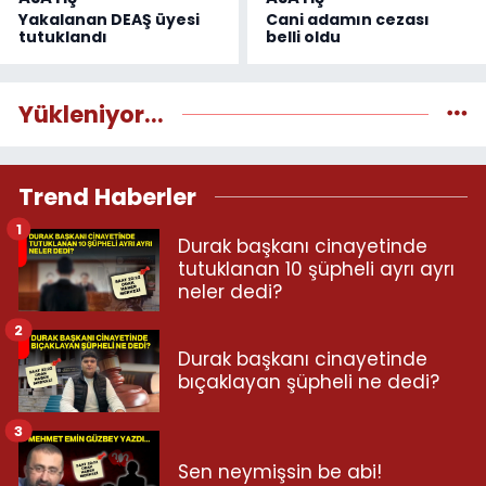
Yakalanan DEAŞ üyesi
Cani adamın cezası
tutuklandı
belli oldu
Yükleniyor...
Trend Haberler
1
Durak başkanı cinayetinde
tutuklanan 10 şüpheli ayrı ayrı
neler dedi?
2
Durak başkanı cinayetinde
bıçaklayan şüpheli ne dedi?
3
Sen neymişsin be abi!