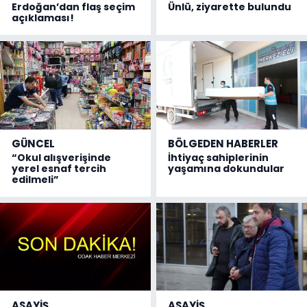
Erdoğan’dan flaş seçim
Ünlü, ziyarette bulundu
açıklaması!
GÜNCEL
BÖLGEDEN HABERLER
“Okul alışverişinde
İhtiyaç sahiplerinin
yerel esnaf tercih
yaşamına dokundular
edilmeli”
ASAYİŞ
ASAYİŞ