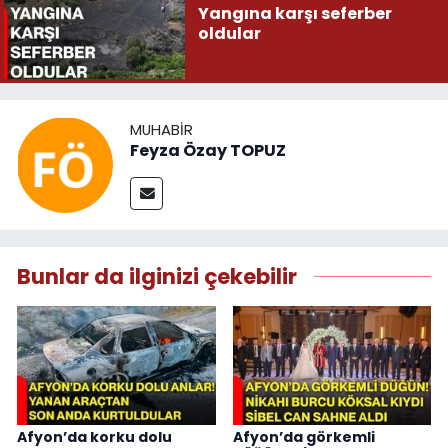
Yangına karşı seferber
oldular
MUHABIR
Feyza Özay TOPUZ
Bunlar da ilginizi çekebilir
Afyon’da korku dolu
Afyon’da görkemli