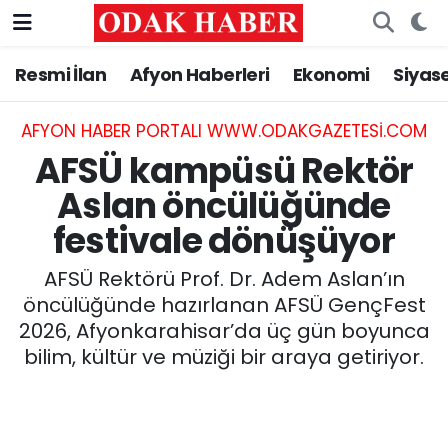
Resmi İlan
Afyon Haberleri
Ekonomi
Siyas
AFYONKARAHİSAR HABERLERİ
Nöbetçi Eczaneler
Resmi İlan
Hava Durumu
AFYON HABER PORTALI WWW.ODAKGAZETESI.COM
AFSÜ kampüsü Rektör
ASAYİŞ
Trafik Durumu
Aslan öncülüğünde
festivale dönüşüyor
GÜNCEL
Süper Lig Puan Durumu ve Fikstür
AFSÜ Rektörü Prof. Dr. Adem Aslan’ın
SİYASET
Tüm Manşetler
öncülüğünde hazırlanan AFSÜ GençFest
2026, Afyonkarahisar’da üç gün boyunca
EĞİTİM
Son Dakika Haberleri
bilim, kültür ve müziği bir araya getiriyor.
MAGAZİN
Haber Arşivi
SAĞLIK