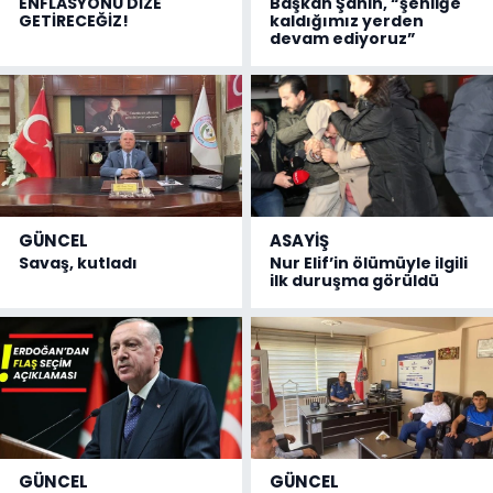
ENFLASYONU DİZE
Başkan Şahin, “şenliğe
GETİRECEĞİZ!
kaldığımız yerden
devam ediyoruz”
GÜNCEL
ASAYİŞ
Savaş, kutladı
Nur Elif’in ölümüyle ilgili
ilk duruşma görüldü
GÜNCEL
GÜNCEL