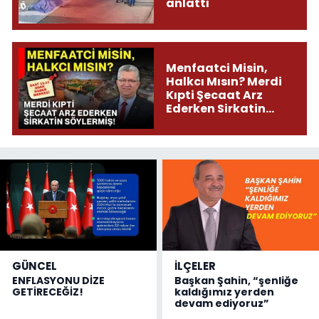
anlattı
Menfaatci Misin,
Halkcı Mısın? Merdi
Kıpti Şecaat Arz
Ederken Sirkatin
Söylermiş!
GÜNCEL
İLÇELER
ENFLASYONU DİZE
Başkan Şahin, “şenliğe
GETİRECEĞİZ!
kaldığımız yerden
devam ediyoruz”