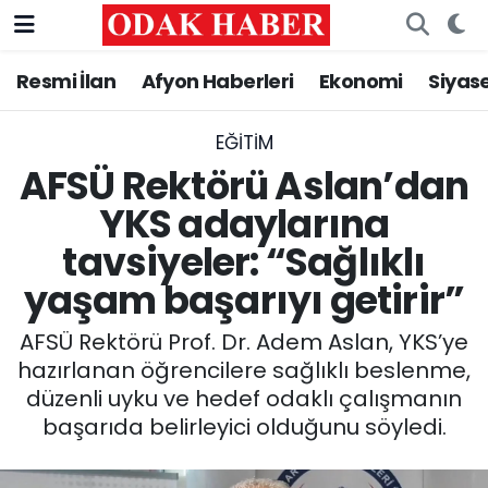
Resmi İlan
Afyon Haberleri
Ekonomi
Siyas
AFYONKARAHİSAR HABERLERİ
Nöbetçi Eczaneler
Resmi İlan
Hava Durumu
EĞITIM
AFSÜ Rektörü Aslan’dan
ASAYİŞ
Trafik Durumu
YKS adaylarına
tavsiyeler: “Sağlıklı
GÜNCEL
Süper Lig Puan Durumu ve Fikstür
yaşam başarıyı getirir”
SİYASET
Tüm Manşetler
AFSÜ Rektörü Prof. Dr. Adem Aslan, YKS’ye
EĞİTİM
Son Dakika Haberleri
hazırlanan öğrencilere sağlıklı beslenme,
düzenli uyku ve hedef odaklı çalışmanın
MAGAZİN
Haber Arşivi
başarıda belirleyici olduğunu söyledi.
SAĞLIK