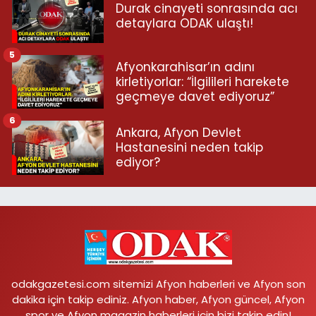
Durak cinayeti sonrasında acı
detaylara ODAK ulaştı!
5
Afyonkarahisar’ın adını
kirletiyorlar: “İlgilileri harekete
geçmeye davet ediyoruz”
6
Ankara, Afyon Devlet
Hastanesini neden takip
ediyor?
odakgazetesi.com sitemizi Afyon haberleri ve Afyon son
dakika için takip ediniz. Afyon haber, Afyon güncel, Afyon
spor ve Afyon magazin haberleri için bizi takip edin!