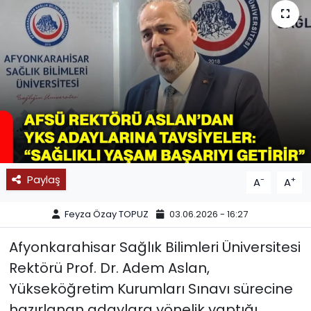
SPOR
11:11 MANŞET
Paylaş
-
+
A
A
Feyza Özay TOPUZ
03.06.2026 - 16:27
Afyonkarahisar Sağlık Bilimleri Üniversitesi
Rektörü Prof. Dr. Adem Aslan,
Yükseköğretim Kurumları Sınavı sürecine
hazırlanan adaylara yönelik yaptığı