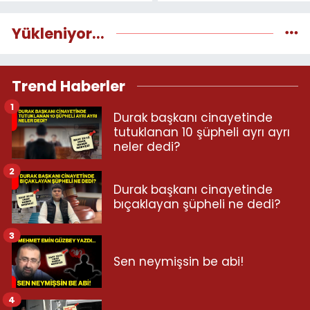
Yükleniyor...
Trend Haberler
1
Durak başkanı cinayetinde
tutuklanan 10 şüpheli ayrı ayrı
neler dedi?
2
Durak başkanı cinayetinde
bıçaklayan şüpheli ne dedi?
3
Sen neymişsin be abi!
4