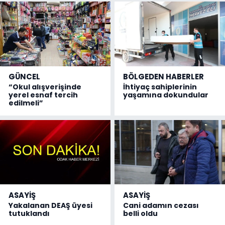
GÜNCEL
BÖLGEDEN HABERLER
“Okul alışverişinde
İhtiyaç sahiplerinin
yerel esnaf tercih
yaşamına dokundular
edilmeli”
ASAYİŞ
ASAYİŞ
Yakalanan DEAŞ üyesi
Cani adamın cezası
tutuklandı
belli oldu