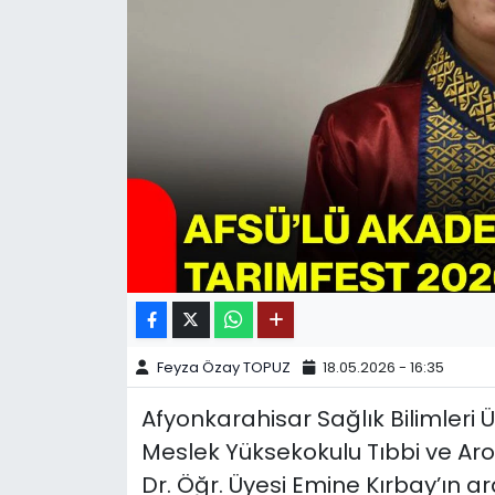
SPOR
11:11 MANŞET
Feyza Özay TOPUZ
18.05.2026 - 16:35
Afyonkarahisar Sağlık Bilimleri Ü
Meslek Yüksekokulu Tıbbi ve Aro
Dr. Öğr. Üyesi Emine Kırbay’ın ar