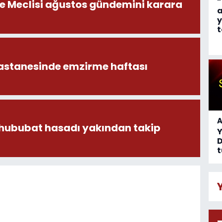
“
ye Meclisi ağustos gündemini karara
a
y
t
astanesinde emzirme haftası
A
 hububat hasadı yakından takip
D
t