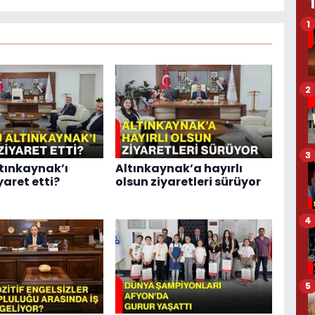
1
2
3
ltınkaynak’ı
Altınkaynak’a hayırlı
yaret etti?
olsun ziyaretleri sürüyor
4
5