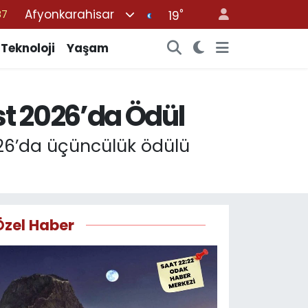
Afyonkarahisar
°
19
18
32
Teknoloji
Yaşam
38
59
t 2026’da Ödül
14
026’da üçüncülük ödülü
Özel Haber