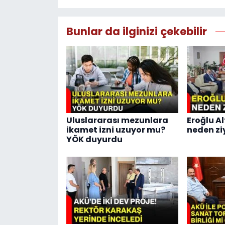
Bunlar da ilginizi çekebilir
Uluslararası mezunlara
Eroğlu A
ikamet izni uzuyor mu?
neden zi
YÖK duyurdu