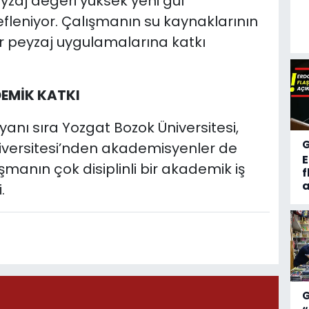
eyzaj değeri yüksek yeni gül
defleniyor. Çalışmanın su kaynaklarının
lir peyzaj uygulamalarına katkı
DEMİK KATKI
anı sıra Yozgat Bozok Üniversitesi,
niversitesi’nden akademisyenler de
şmanın çok disiplinli bir akademik iş
f
a
.