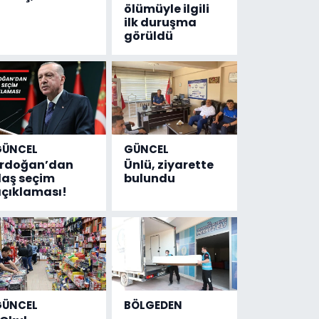
ölümüyle ilgili
ilk duruşma
görüldü
GÜNCEL
GÜNCEL
Erdoğan’dan
Ünlü, ziyarette
laş seçim
bulundu
çıklaması!
GÜNCEL
BÖLGEDEN