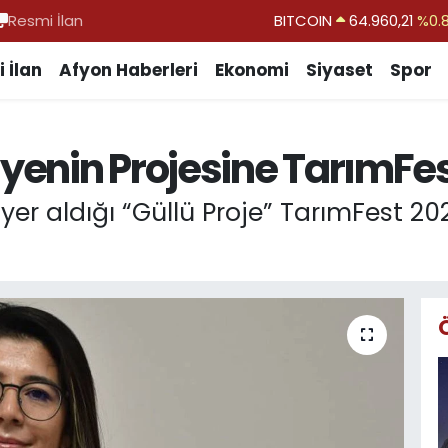
Resmi İlan
DOLAR
47,7436
%0.
EURO
55,2510
%0.
 İlan
Afyon Haberleri
Ekonomi
Siyaset
Spor
STERLİN
64,4811
%0.
GRAM ALTIN
6648.99
%2.
enin Projesine TarımFes
BİST100
13.779
%-
er aldığı “Güllü Proje” TarımFest 2