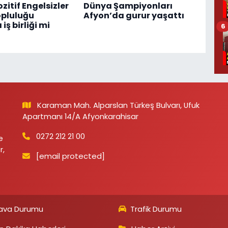
ozitif Engelsizler
Dünya Şampiyonları
opluluğu
Afyon’da gurur yaşattı
iş birliği mi
6
Karaman Mah. Alparslan Türkeş Bulvarı, Ufuk
Apartmanı 14/A Afyonkarahisar
0272 212 21 00
e
r,
[email protected]
ava Durumu
Trafik Durumu