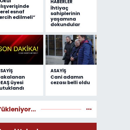
Okul
HABERLER
lışverişinde
İhtiyaç
erel esnaf
sahiplerinin
ercih edilmeli”
yaşamına
dokundular
SAYİŞ
ASAYİŞ
Yakalanan
Cani adamın
EAŞ üyesi
cezası belli oldu
utuklandı
Yükleniyor...