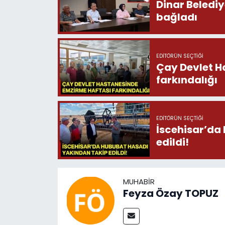
Dinar Beledi
bağladı
EDITÖRÜN SEÇTIĞI
Çay Devlet H
farkındalığı
EDITÖRÜN SEÇTIĞI
İscehisar’da
edildi!
MUHABIR
Feyza Özay TOPUZ