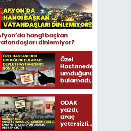
Afyon’da hangi başkan
vatandaşları dinlemiyor?
Özel
Hastaneden
umduğunu
bulamadı,
Devlet
Hastanesinde
sonuç aldı
ODAK
yazdı,
araç
yetersizliği
gündeme