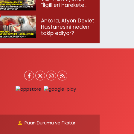
“İlgilileri harekete
geçmeye davet
ediyoruz”
Ankara, Afyon Devlet
Hastanesini neden
takip ediyor?
Puan Durumu ve Fikstür