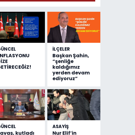
geldi!
Emniyete
4,5 milyon
liralık
destek
çıktı
GÜNCEL
İLÇELER
ENFLASYONU
Başkan Şahin,
İZE
“şenliğe
ETİRECEĞİZ!
kaldığımız
yerden devam
ediyoruz”
GÜNCEL
ASAYİŞ
avaş, kutladı
Nur Elif’in