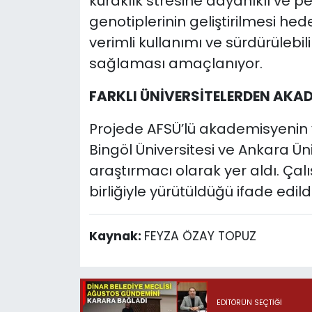
kuraklık stresine dayanıklı ve p
genotiplerinin geliştirilmesi he
verimli kullanımı ve sürdürülebi
sağlaması amaçlanıyor.
FARKLI ÜNİVERSİTELERDEN AKA
Projede AFSÜ’lü akademisyenin y
Bingöl Üniversitesi ve Ankara Ü
araştırmacı olarak yer aldı. Çalı
birliğiyle yürütüldüğü ifade edildi
Kaynak:
FEYZA ÖZAY TOPUZ
EDITÖRÜN SEÇTIĞI