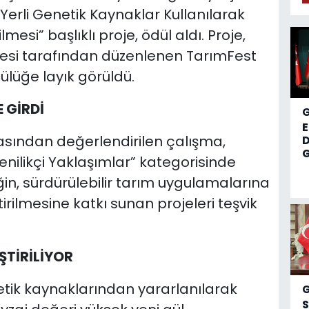
 Yerli Genetik Kaynaklar Kullanılarak
mesi” başlıklı proje, ödül aldı. Proje,
esi tarafından düzenlenen TarımFest
lüğe layık görüldü.
 GİRDİ
sından değerlendirilen çalışma,
D
G
 Yenilikçi Yaklaşımlar” kategorisinde
ğin, sürdürülebilir tarım uygulamalarına
tirilmesine katkı sunan projeleri teşvik
ŞTİRİLİYOR
etik kaynaklarından yararlanılarak
S