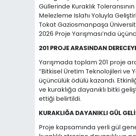
Güllerinde Kuraklık Toleransının
Melezleme Islahı Yoluyla Geliştiril
Tokat Gaziosmanpaşa Üniversit
2026 Proje Yarışması’nda üçüncü
201 PROJE ARASINDAN DERECEYE
Yarışmada toplam 201 proje ara
“Bitkisel Üretim Teknolojileri ve
üçüncülük ödülü kazandı. Etkinli
ve kuraklığa dayanıklı bitki geliş
ettiği belirtildi.
KURAKLIĞA DAYANIKLI GÜL GELİ
Proje kapsamında yerli gül gen