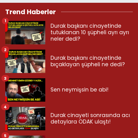
Trend Haberler
1
Durak başkanı cinayetinde
tutuklanan 10 şüpheli ayrı ayrı
neler dedi?
2
Durak başkanı cinayetinde
bıçaklayan şüpheli ne dedi?
3
Sen neymişsin be abi!
4
Durak cinayeti sonrasında acı
detaylara ODAK ulaştı!
5