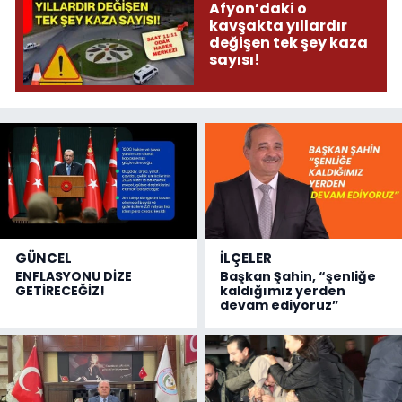
Afyon’daki o
kavşakta yıllardır
değişen tek şey kaza
sayısı!
GÜNCEL
İLÇELER
ENFLASYONU DİZE
Başkan Şahin, “şenliğe
GETİRECEĞİZ!
kaldığımız yerden
devam ediyoruz”