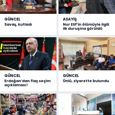
GÜNCEL
ASAYİŞ
Savaş, kutladı
Nur Elif’in ölümüyle ilgili
ilk duruşma görüldü
GÜNCEL
GÜNCEL
Erdoğan’dan flaş seçim
Ünlü, ziyarette bulundu
açıklaması!