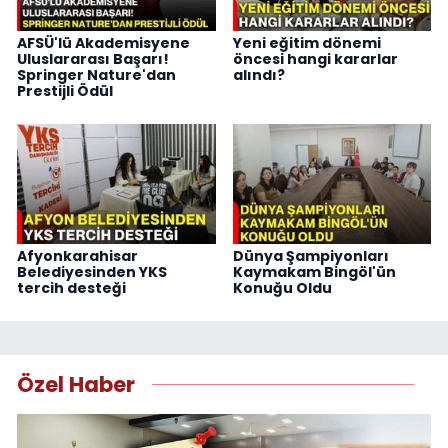
AFSÜ'lü Akademisyene
Yeni eğitim dönemi
Uluslararası Başarı!
öncesi hangi kararlar
Springer Nature'dan
alındı?
Prestijli Ödül
Afyonkarahisar
Dünya Şampiyonları
Belediyesinden YKS
Kaymakam Bingöl'ün
tercih desteği
Konuğu Oldu
Özel Haber