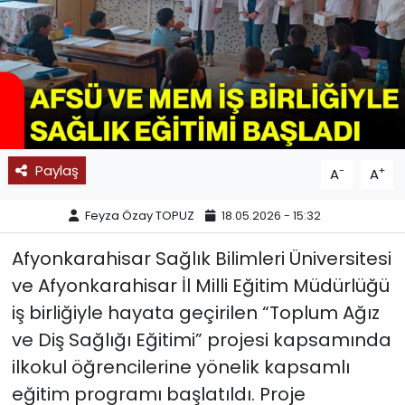
SPOR
11:11 MANŞET
Paylaş
-
+
A
A
Feyza Özay TOPUZ
18.05.2026 - 15:32
Afyonkarahisar Sağlık Bilimleri Üniversitesi
ve Afyonkarahisar İl Milli Eğitim Müdürlüğü
iş birliğiyle hayata geçirilen “Toplum Ağız
ve Diş Sağlığı Eğitimi” projesi kapsamında
ilkokul öğrencilerine yönelik kapsamlı
eğitim programı başlatıldı. Proje