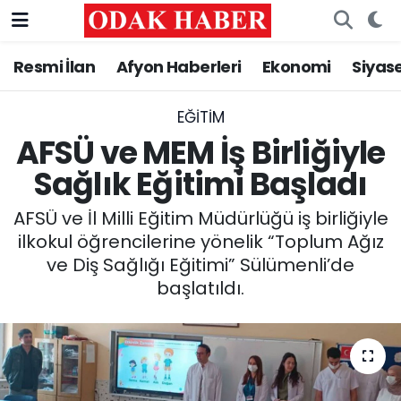
Resmi İlan
Afyon Haberleri
Ekonomi
Siyas
AFYONKARAHİSAR HABERLERİ
Nöbetçi Eczaneler
Resmi İlan
Hava Durumu
EĞITIM
AFSÜ ve MEM İş Birliğiyle
ASAYİŞ
Trafik Durumu
Sağlık Eğitimi Başladı
GÜNCEL
Süper Lig Puan Durumu ve Fikstür
AFSÜ ve İl Milli Eğitim Müdürlüğü iş birliğiyle
ilkokul öğrencilerine yönelik “Toplum Ağız
SİYASET
Tüm Manşetler
ve Diş Sağlığı Eğitimi” Sülümenli’de
başlatıldı.
EĞİTİM
Son Dakika Haberleri
MAGAZİN
Haber Arşivi
SAĞLIK