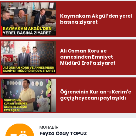
Kaymakam Akgül’den yerel
basına ziyaret
Ali Osman Koru ve
annesinden Emniyet
Müdürü Erol’a ziyaret
Öğrencinin Kur'an-ı Kerim'e
geçiş heyecanı paylaşıldı
MUHABIR
Feyza Özay TOPUZ