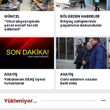
GÜNCEL
BÖLGEDEN HABERLER
“Okul alışverişinde
İhtiyaç sahiplerinin
yerel esnaf tercih
yaşamına dokundular
edilmeli”
ASAYİŞ
ASAYİŞ
Yakalanan DEAŞ üyesi
Cani adamın cezası
tutuklandı
belli oldu
Yükleniyor...