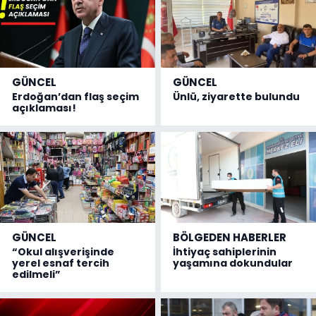
GÜNCEL
GÜNCEL
Erdoğan’dan flaş seçim
Ünlü, ziyarette bulundu
açıklaması!
GÜNCEL
BÖLGEDEN HABERLER
“Okul alışverişinde
İhtiyaç sahiplerinin
yerel esnaf tercih
yaşamına dokundular
edilmeli”