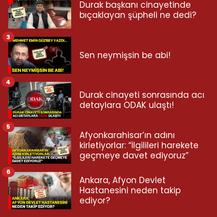
Durak başkanı cinayetinde
bıçaklayan şüpheli ne dedi?
3
Sen neymişsin be abi!
4
Durak cinayeti sonrasında acı
detaylara ODAK ulaştı!
5
Afyonkarahisar’ın adını
kirletiyorlar: “İlgilileri harekete
geçmeye davet ediyoruz”
6
Ankara, Afyon Devlet
Hastanesini neden takip
ediyor?