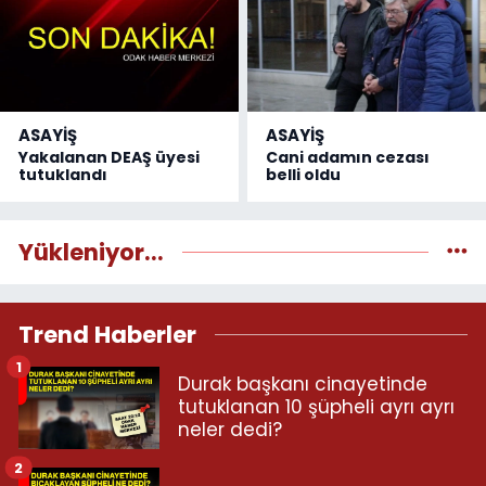
ASAYİŞ
ASAYİŞ
Yakalanan DEAŞ üyesi
Cani adamın cezası
tutuklandı
belli oldu
Yükleniyor...
Trend Haberler
1
Durak başkanı cinayetinde
tutuklanan 10 şüpheli ayrı ayrı
neler dedi?
2