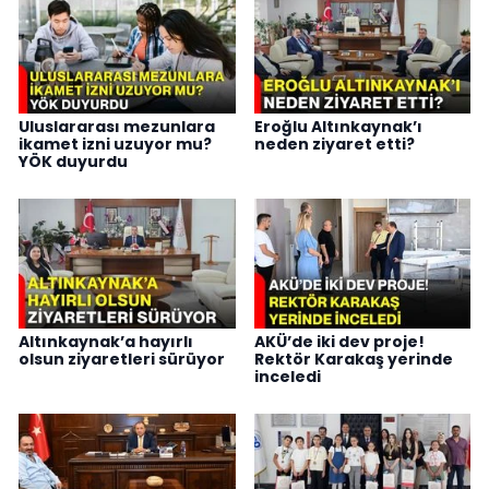
Uluslararası mezunlara
Eroğlu Altınkaynak’ı
ikamet izni uzuyor mu?
neden ziyaret etti?
YÖK duyurdu
Altınkaynak’a hayırlı
AKÜ’de iki dev proje!
olsun ziyaretleri sürüyor
Rektör Karakaş yerinde
inceledi