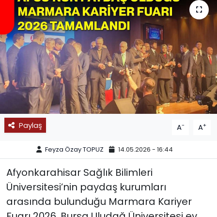
SPOR
11:11 MANŞET
Paylaş
-
+
A
A
Feyza Özay TOPUZ
14.05.2026 - 16:44
Afyonkarahisar Sağlık Bilimleri
Üniversitesi’nin paydaş kurumları
arasında bulunduğu Marmara Kariyer
Fuarı 2026, Bursa Uludağ Üniversitesi ev