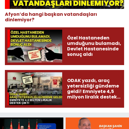
Afyon’da hangi başkan vatandaşları
dinlemiyor?
Özel Hastaneden
umduğunu bulamadı,
Devlet Hastanesinde
sonuç aldı
ODAK yazdı, araç
yetersizliği gündeme
geldi! Emniyete 4,5
milyon liralık destek
çıktı