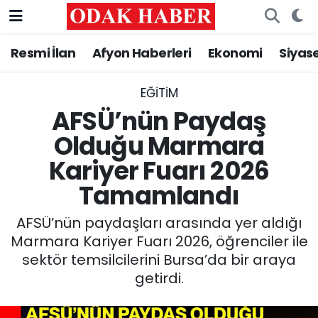
Resmi İlan
Afyon Haberleri
Ekonomi
Siyas
AFYONKARAHİSAR HABERLERİ
Nöbetçi Eczaneler
Resmi İlan
Hava Durumu
EĞITIM
AFSÜ’nün Paydaş
ASAYİŞ
Trafik Durumu
Olduğu Marmara
Kariyer Fuarı 2026
GÜNCEL
Süper Lig Puan Durumu ve Fikstür
Tamamlandı
SİYASET
Tüm Manşetler
AFSÜ’nün paydaşları arasında yer aldığı
EĞİTİM
Son Dakika Haberleri
Marmara Kariyer Fuarı 2026, öğrenciler ile
sektör temsilcilerini Bursa’da bir araya
MAGAZİN
Haber Arşivi
getirdi.
SAĞLIK