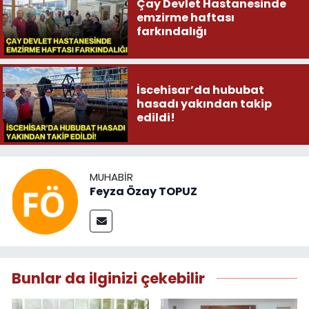
Çay Devlet Hastanesinde
emzirme haftası
farkındalığı
İscehisar’da hububat
hasadı yakından takip
edildi!
MUHABIR
Feyza Özay TOPUZ
Bunlar da ilginizi çekebilir