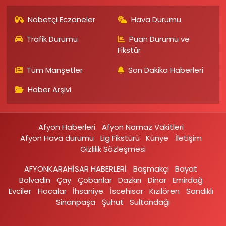
Nöbetçi Eczaneler
Hava Durumu
Trafik Durumu
Puan Durumu ve
Fikstür
Tüm Manşetler
Son Dakika Haberleri
Haber Arşivi
Afyon Haberleri
Afyon Namaz Vakitleri
Afyon Hava durumu
Lig Fikstürü
Künye
İletişim
Gizlilik Sözleşmesi
AFYONKARAHİSAR HABERLERİ
Başmakçı
Bayat
Bolvadin
Çay
Çobanlar
Dazkırı
Dinar
Emirdağ‎
Evciler‎
Hocalar
İhsaniye‎
İscehisar
Kızılören‎
Sandıklı‎
Sinanpaşa
Şuhut
Sultandağı