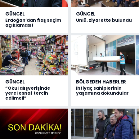
GÜNCEL
GÜNCEL
Erdoğan’dan flaş seçim
Ünlü, ziyarette bulundu
açıklaması!
GÜNCEL
BÖLGEDEN HABERLER
“Okul alışverişinde
İhtiyaç sahiplerinin
yerel esnaf tercih
yaşamına dokundular
edilmeli”