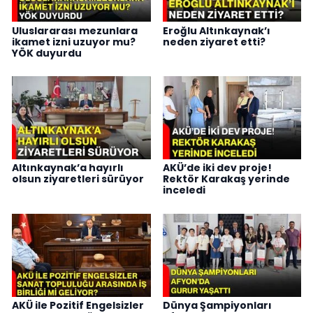
Uluslararası mezunlara
Eroğlu Altınkaynak’ı
ikamet izni uzuyor mu?
neden ziyaret etti?
YÖK duyurdu
Altınkaynak’a hayırlı
AKÜ’de iki dev proje!
olsun ziyaretleri sürüyor
Rektör Karakaş yerinde
inceledi
AKÜ ile Pozitif Engelsizler
Dünya Şampiyonları