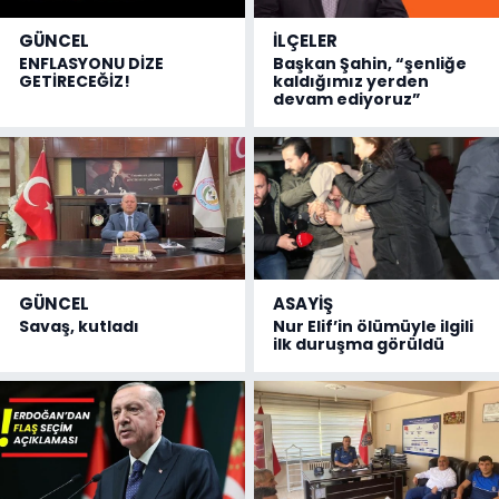
GÜNCEL
İLÇELER
ENFLASYONU DİZE
Başkan Şahin, “şenliğe
GETİRECEĞİZ!
kaldığımız yerden
devam ediyoruz”
GÜNCEL
ASAYİŞ
Savaş, kutladı
Nur Elif’in ölümüyle ilgili
ilk duruşma görüldü