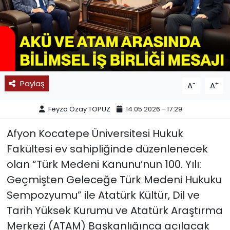
SPOR
11:11 MANŞET
Paylaş
-
+
A
A
Feyza Özay TOPUZ
14.05.2026 - 17:29
Afyon Kocatepe Üniversitesi Hukuk
Fakültesi ev sahipliğinde düzenlenecek
olan “Türk Medeni Kanunu’nun 100. Yılı:
Geçmişten Geleceğe Türk Medeni Hukuku
Sempozyumu” ile Atatürk Kültür, Dil ve
Tarih Yüksek Kurumu ve Atatürk Araştırma
Merkezi (ATAM) Başkanlığınca açılacak