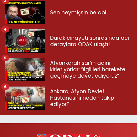
3
Sen neymişsin be abi!
4
Durak cinayeti sonrasında acı
detaylara ODAK ulaştı!
5
Afyonkarahisar’ın adını
kirletiyorlar: “İlgilileri harekete
geçmeye davet ediyoruz”
6
Ankara, Afyon Devlet
Hastanesini neden takip
ediyor?