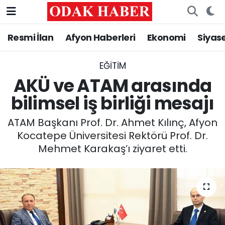
Resmi İlan
Afyon Haberleri
Ekonomi
Siyas
AFYONKARAHİSAR HABERLERİ
Nöbetçi Eczaneler
Resmi İlan
Hava Durumu
EĞITIM
AKÜ ve ATAM arasında
ASAYİŞ
Trafik Durumu
bilimsel iş birliği mesajı
GÜNCEL
Süper Lig Puan Durumu ve Fikstür
ATAM Başkanı Prof. Dr. Ahmet Kılınç, Afyon
Kocatepe Üniversitesi Rektörü Prof. Dr.
SİYASET
Tüm Manşetler
Mehmet Karakaş’ı ziyaret etti.
EĞİTİM
Son Dakika Haberleri
MAGAZİN
Haber Arşivi
SAĞLIK