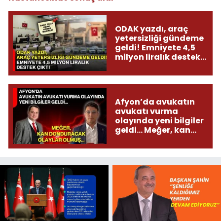
ODAK yazdı, araç
yetersizliği gündeme
geldi! Emniyete 4,5
milyon liralık destek
çıktı
Afyon’da avukatın
avukatı vurma
olayında yeni bilgiler
geldi... Meğer, kan
donduracak olaylar
olmuş...