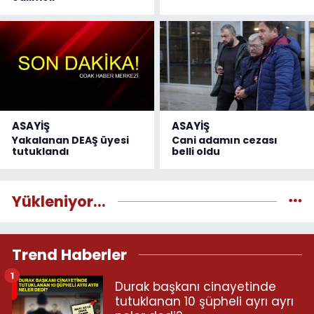
ASAYİŞ
ASAYİŞ
Yakalanan DEAŞ üyesi
Cani adamın cezası
tutuklandı
belli oldu
Yükleniyor...
Trend Haberler
1
Durak başkanı cinayetinde
tutuklanan 10 şüpheli ayrı ayrı