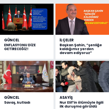
GÜNCEL
İLÇELER
ENFLASYONU DİZE
Başkan Şahin, “şenliğe
GETİRECEĞİZ!
kaldığımız yerden
devam ediyoruz”
GÜNCEL
ASAYİŞ
Savaş, kutladı
Nur Elif’in ölümüyle ilgili
ilk duruşma görüldü