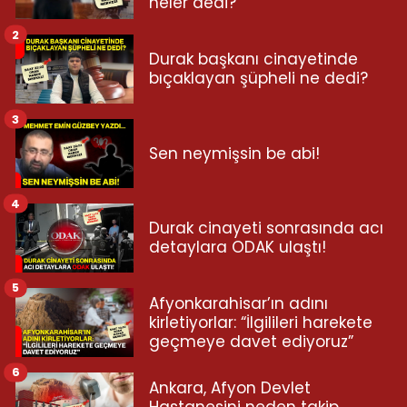
neler dedi?
2
Durak başkanı cinayetinde
bıçaklayan şüpheli ne dedi?
3
Sen neymişsin be abi!
4
Durak cinayeti sonrasında acı
detaylara ODAK ulaştı!
5
Afyonkarahisar’ın adını
kirletiyorlar: “İlgilileri harekete
geçmeye davet ediyoruz”
6
Ankara, Afyon Devlet