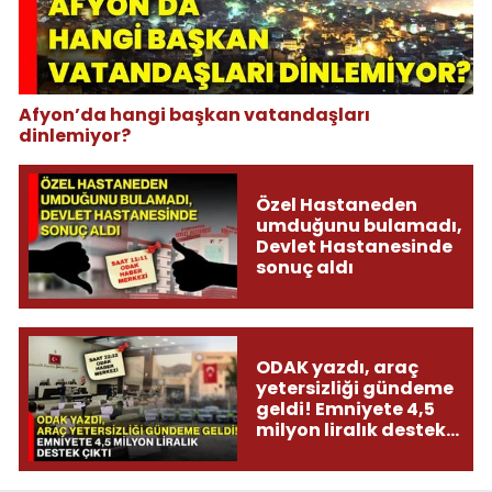
Afyon’da hangi başkan vatandaşları
dinlemiyor?
Özel Hastaneden
umduğunu bulamadı,
Devlet Hastanesinde
sonuç aldı
ODAK yazdı, araç
yetersizliği gündeme
geldi! Emniyete 4,5
milyon liralık destek
çıktı