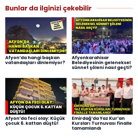
Bunlar da ilginizi çekebilir
Afyon’da hangi başkan
Afyonkarahisar
vatandaşları dinlemiyor?
Belediyesinin geleneksel
sünnet şöleni nasıl geçti?
Afyon’da feci olay: Küçük
Emirdağ’da Yaz Kur’an
çocuk 6. kattan düştü!
Kursları Turnuvası finalle
tamamlandı