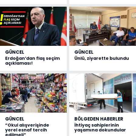
GÜNCEL
GÜNCEL
Erdoğan’dan flaş seçim
Ünlü, ziyarette bulundu
açıklaması!
GÜNCEL
BÖLGEDEN HABERLER
“Okul alışverişinde
İhtiyaç sahiplerinin
yerel esnaf tercih
yaşamına dokundular
edilmeli”