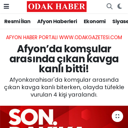
Resmi İlan
Afyon Haberleri
Ekonomi
Siyas
AFYONKARAHİSAR HABERLERİ
Nöbetçi Eczaneler
Resmi İlan
Hava Durumu
AFYON HABER PORTALI WWW.ODAKGAZETESI.COM
Afyon’da komşular
ASAYİŞ
Trafik Durumu
arasında çıkan kavga
kanlı bitti!
GÜNCEL
Süper Lig Puan Durumu ve Fikstür
Afyonkarahisar'da komşular arasında
SİYASET
Tüm Manşetler
çıkan kavga kanlı biterken, olayda tüfekle
vurulan 4 kişi yaralandı.
EĞİTİM
Son Dakika Haberleri
MAGAZİN
Haber Arşivi
SAĞLIK