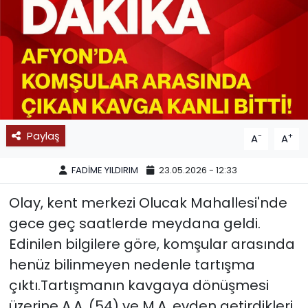
SPOR
11:11 MANŞET
Paylaş
-
+
A
A
FADİME YILDIRIM
23.05.2026 - 12:33
Olay, kent merkezi Olucak Mahallesi'nde
gece geç saatlerde meydana geldi.
Edinilen bilgilere göre, komşular arasında
henüz bilinmeyen nedenle tartışma
çıktı.Tartışmanın kavgaya dönüşmesi
üzerine A.A. (54) ve M.A. evden getirdikleri