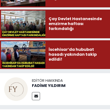
Çay Devlet Hastanesinde
emzirme haftası
farkındalığı
İscehisar’da hububat
hasadı yakından takip
edildi!
EDITÖR HAKKINDA
FADİME YILDIRIM