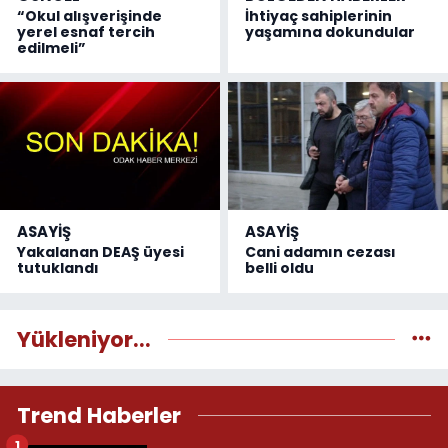
“Okul alışverişinde
İhtiyaç sahiplerinin
yerel esnaf tercih
yaşamına dokundular
edilmeli”
ASAYİŞ
ASAYİŞ
Yakalanan DEAŞ üyesi
Cani adamın cezası
tutuklandı
belli oldu
Yükleniyor...
Trend Haberler
1