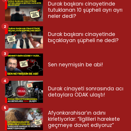
Durak başkanı cinayetinde
tutuklanan 10 şüpheli ayrı ayrı
neler dedi?
2
Durak başkanı cinayetinde
bıçaklayan şüpheli ne dedi?
3
Sen neymişsin be abi!
4
Durak cinayeti sonrasında acı
detaylara ODAK ulaştı!
5
Afyonkarahisar’ın adını
kirletiyorlar: “İlgilileri harekete
geçmeye davet ediyoruz”