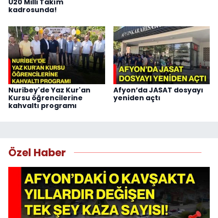
U20 Milli Takım
kadrosunda!
Nuribey'de Yaz Kur'an
Afyon’da JASAT dosyayı
Kursu öğrencilerine
yeniden açtı
kahvaltı programı
Özel Haber