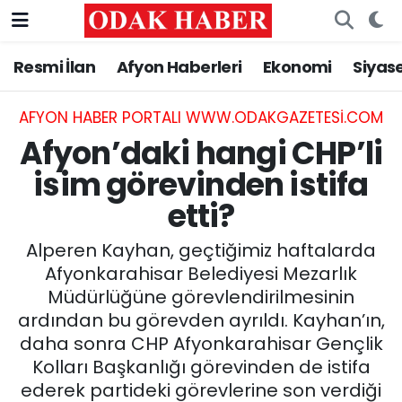
Resmi İlan
Afyon Haberleri
Ekonomi
Siyas
AFYONKARAHİSAR HABERLERİ
Nöbetçi Eczaneler
Resmi İlan
Hava Durumu
AFYON HABER PORTALI WWW.ODAKGAZETESI.COM
Afyon’daki hangi CHP’li
ASAYİŞ
Trafik Durumu
isim görevinden istifa
etti?
GÜNCEL
Süper Lig Puan Durumu ve Fikstür
Alperen Kayhan, geçtiğimiz haftalarda
SİYASET
Tüm Manşetler
Afyonkarahisar Belediyesi Mezarlık
Müdürlüğüne görevlendirilmesinin
EĞİTİM
Son Dakika Haberleri
ardından bu görevden ayrıldı. Kayhan’ın,
daha sonra CHP Afyonkarahisar Gençlik
MAGAZİN
Haber Arşivi
Kolları Başkanlığı görevinden de istifa
SAĞLIK
ederek partideki görevlerine son verdiği