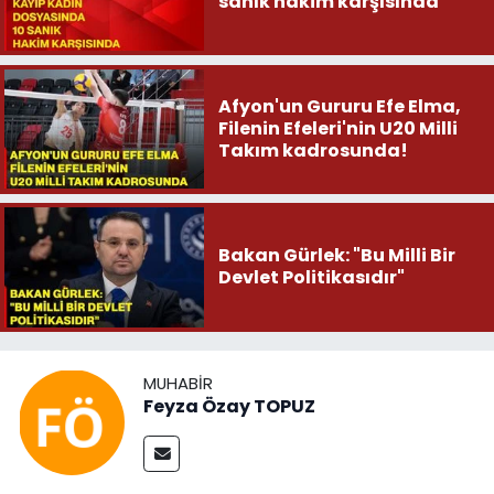
sanık hakim karşısında
Afyon'un Gururu Efe Elma,
Filenin Efeleri'nin U20 Milli
Takım kadrosunda!
Bakan Gürlek: "Bu Milli Bir
Devlet Politikasıdır"
MUHABIR
Feyza Özay TOPUZ