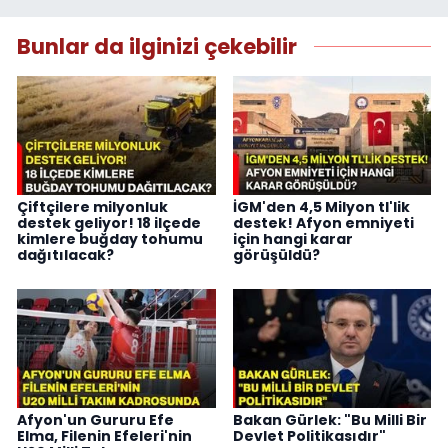
Bunlar da ilginizi çekebilir
Çiftçilere milyonluk
İGM'den 4,5 Milyon tl'lik
destek geliyor! 18 ilçede
destek! Afyon emniyeti
kimlere buğday tohumu
için hangi karar
dağıtılacak?
görüşüldü?
Afyon'un Gururu Efe
Bakan Gürlek: "Bu Milli Bir
Elma, Filenin Efeleri'nin
Devlet Politikasıdır"