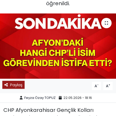
öğrenildi.
SPOR
11:11 MANŞET
Paylaş
-
+
A
A
Feyza Özay TOPUZ
22.05.2026 - 18:16
CHP Afyonkarahisar Gençlik Kolları