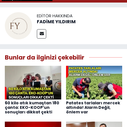
EDITÖR HAKKINDA
FADİME YILDIRIM
Bunlar da ilginizi çekebilir
60 kilo atık kumaştan 180
Patates tarlaları mercek
çanta: EKO-KOOP’un
altında! Alarm Değil,
sonuçları dikkat çekti
önlem var