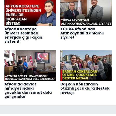
Afyon Kocatepe
TÜGVA Afyon’dan
Üniversitesinden
Altınkaynak’a anlamlı
enerjide çığır açan
ziyaret
sistem!
Afyon’da devlet
Başkan Köksal’dan
himayesindeki
otizmli çocuklara destek
çocuklardan sanat dolu
mesajı
çalışmalar