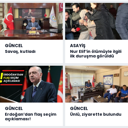
GÜNCEL
ASAYİŞ
Savaş, kutladı
Nur Elif’in ölümüyle ilgili
ilk duruşma görüldü
GÜNCEL
GÜNCEL
Erdoğan’dan flaş seçim
Ünlü, ziyarette bulundu
açıklaması!