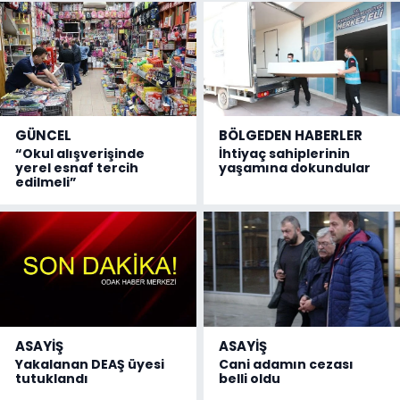
GÜNCEL
BÖLGEDEN HABERLER
“Okul alışverişinde
İhtiyaç sahiplerinin
yerel esnaf tercih
yaşamına dokundular
edilmeli”
ASAYİŞ
ASAYİŞ
Yakalanan DEAŞ üyesi
Cani adamın cezası
tutuklandı
belli oldu