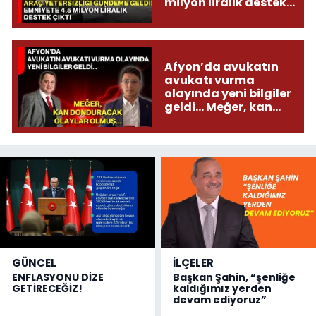
milyon liralık destek
çıktı
Afyon’da avukatın
avukatı vurma
olayında yeni bilgiler
geldi... Meğer, kan
donduracak olaylar
olmuş...
GÜNCEL
İLÇELER
ENFLASYONU DİZE
Başkan Şahin, “şenliğe
GETİRECEĞİZ!
kaldığımız yerden
devam ediyoruz”