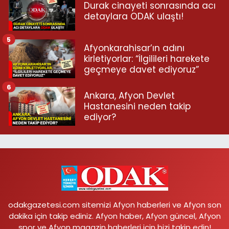
Durak cinayeti sonrasında acı
detaylara ODAK ulaştı!
5
Afyonkarahisar’ın adını
kirletiyorlar: “İlgilileri harekete
geçmeye davet ediyoruz”
6
Ankara, Afyon Devlet
Hastanesini neden takip
ediyor?
odakgazetesi.com sitemizi Afyon haberleri ve Afyon son
dakika için takip ediniz. Afyon haber, Afyon güncel, Afyon
spor ve Afyon magazin haberleri için bizi takip edin!