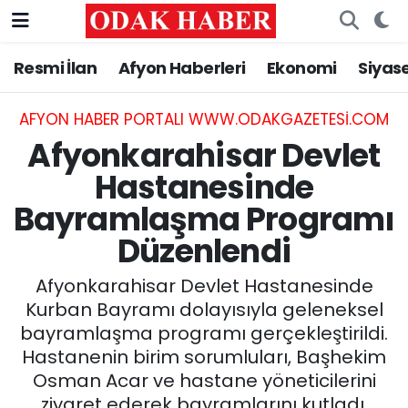
Resmi İlan
Afyon Haberleri
Ekonomi
Siyas
AFYONKARAHİSAR HABERLERİ
Nöbetçi Eczaneler
Resmi İlan
Hava Durumu
AFYON HABER PORTALI WWW.ODAKGAZETESI.COM
Afyonkarahisar Devlet
ASAYİŞ
Trafik Durumu
Hastanesinde
Bayramlaşma Programı
GÜNCEL
Süper Lig Puan Durumu ve Fikstür
Düzenlendi
SİYASET
Tüm Manşetler
Afyonkarahisar Devlet Hastanesinde
EĞİTİM
Son Dakika Haberleri
Kurban Bayramı dolayısıyla geleneksel
bayramlaşma programı gerçekleştirildi.
MAGAZİN
Haber Arşivi
Hastanenin birim sorumluları, Başhekim
Osman Acar ve hastane yöneticilerini
SAĞLIK
ziyaret ederek bayramlarını kutladı.