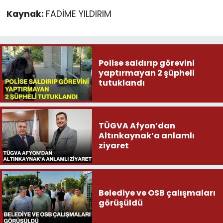
Kaynak:
FADİME YILDIRIM
Polise saldırıp görevini
yaptırmayan 2 şüpheli
tutuklandı
TÜGVA Afyon’dan
Altınkaynak’a anlamlı
ziyaret
Belediye ve OSB çalışmaları
görüşüldü