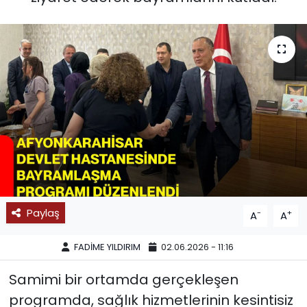
SPOR
11:11 MANŞET
Paylaş
-
+
A
A
FADİME YILDIRIM
02.06.2026 - 11:16
Samimi bir ortamda gerçekleşen
programda, sağlık hizmetlerinin kesintisiz