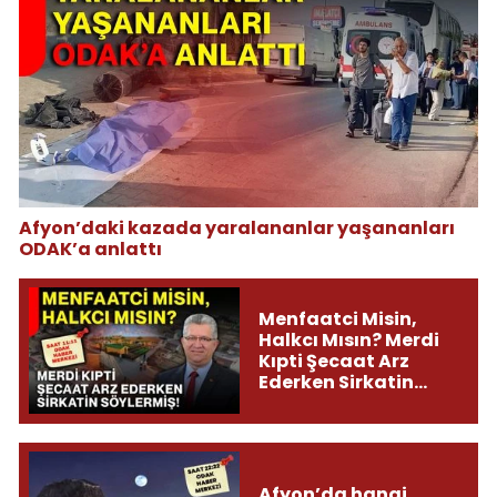
Afyon’daki kazada yaralananlar yaşananları
ODAK’a anlattı
Menfaatci Misin,
Halkcı Mısın? Merdi
Kıpti Şecaat Arz
Ederken Sirkatin
Söylermiş!
Afyon’da hangi