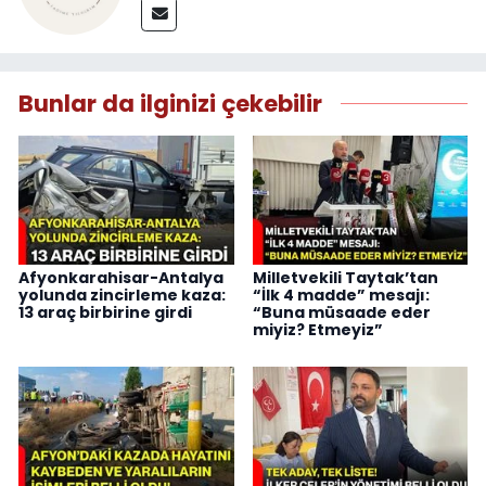
Bunlar da ilginizi çekebilir
Afyonkarahisar-Antalya
Milletvekili Taytak’tan
yolunda zincirleme kaza:
“İlk 4 madde” mesajı:
13 araç birbirine girdi
“Buna müsaade eder
miyiz? Etmeyiz”