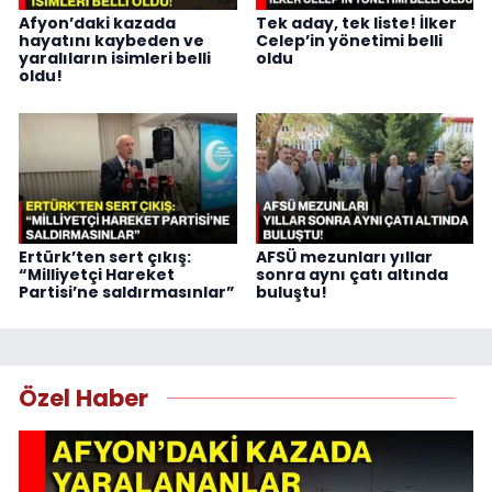
Afyon’daki kazada
Tek aday, tek liste! İlker
hayatını kaybeden ve
Celep’in yönetimi belli
yaralıların isimleri belli
oldu
oldu!
Ertürk’ten sert çıkış:
AFSÜ mezunları yıllar
“Milliyetçi Hareket
sonra aynı çatı altında
Partisi’ne saldırmasınlar”
buluştu!
Özel Haber