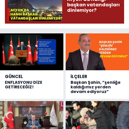
başkan vatandaşları
dinlemiyor?
GÜNCEL
İLÇELER
ENFLASYONU DİZE
Başkan Şahin, “şenliğe
GETİRECEĞİZ!
kaldığımız yerden
devam ediyoruz”