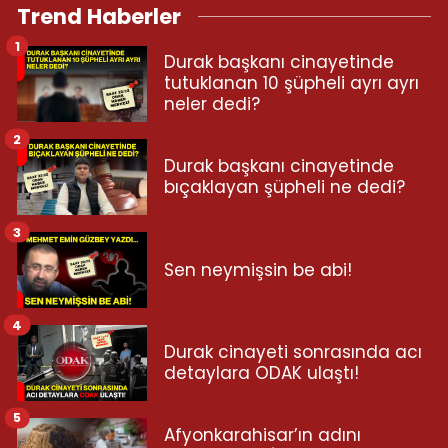
Trend Haberler
1
Durak başkanı cinayetinde
tutuklanan 10 şüpheli ayrı ayrı
neler dedi?
2
Durak başkanı cinayetinde
bıçaklayan şüpheli ne dedi?
3
Sen neymişsin be abi!
4
Durak cinayeti sonrasında acı
detaylara ODAK ulaştı!
5
Afyonkarahisar’ın adını