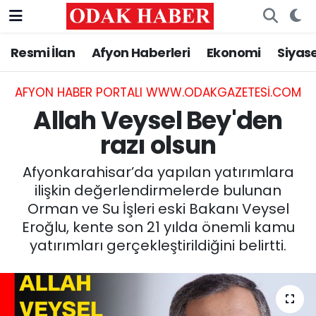
Resmi İlan
Afyon Haberleri
Ekonomi
Siyas
AFYONKARAHİSAR HABERLERİ
Nöbetçi Eczaneler
Resmi İlan
Hava Durumu
AFYON HABER PORTALI WWW.ODAKGAZETESI.COM
Allah Veysel Bey'den
ASAYİŞ
Trafik Durumu
razı olsun
GÜNCEL
Süper Lig Puan Durumu ve Fikstür
Afyonkarahisar’da yapılan yatırımlara
ilişkin değerlendirmelerde bulunan
SİYASET
Tüm Manşetler
Orman ve Su İşleri eski Bakanı Veysel
Eroğlu, kente son 21 yılda önemli kamu
EĞİTİM
Son Dakika Haberleri
yatırımları gerçekleştirildiğini belirtti.
MAGAZİN
Haber Arşivi
SAĞLIK