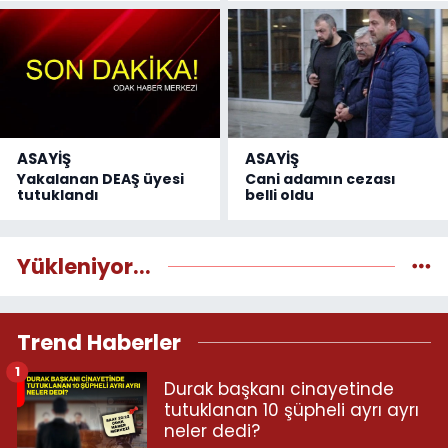
ASAYİŞ
ASAYİŞ
Yakalanan DEAŞ üyesi
Cani adamın cezası
tutuklandı
belli oldu
Yükleniyor...
Trend Haberler
1
Durak başkanı cinayetinde
tutuklanan 10 şüpheli ayrı ayrı
neler dedi?