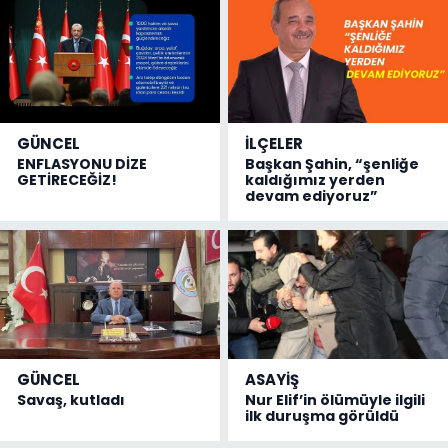
GÜNCEL
İLÇELER
ENFLASYONU DİZE
Başkan Şahin, “şenliğe
GETİRECEĞİZ!
kaldığımız yerden
devam ediyoruz”
GÜNCEL
ASAYİŞ
Savaş, kutladı
Nur Elif’in ölümüyle ilgili
ilk duruşma görüldü