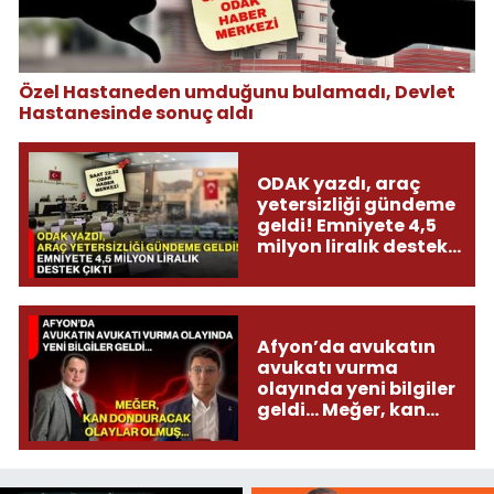
Özel Hastaneden umduğunu bulamadı, Devlet
Hastanesinde sonuç aldı
ODAK yazdı, araç
yetersizliği gündeme
geldi! Emniyete 4,5
milyon liralık destek
çıktı
Afyon’da avukatın
avukatı vurma
olayında yeni bilgiler
geldi... Meğer, kan
donduracak olaylar
olmuş...