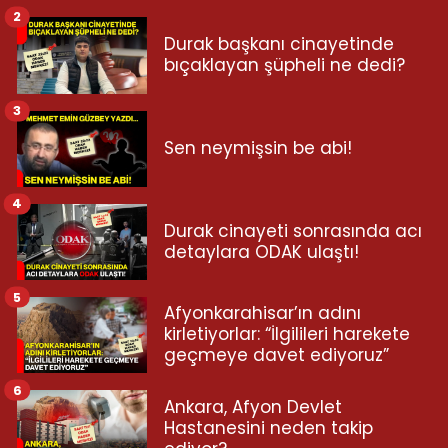
2
Durak başkanı cinayetinde
bıçaklayan şüpheli ne dedi?
3
Sen neymişsin be abi!
4
Durak cinayeti sonrasında acı
detaylara ODAK ulaştı!
5
Afyonkarahisar’ın adını
kirletiyorlar: “İlgilileri harekete
geçmeye davet ediyoruz”
6
Ankara, Afyon Devlet
Hastanesini neden takip