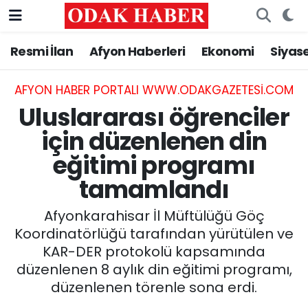
Resmi İlan
Afyon Haberleri
Ekonomi
Siyas
AFYONKARAHİSAR HABERLERİ
Nöbetçi Eczaneler
Resmi İlan
Hava Durumu
AFYON HABER PORTALI WWW.ODAKGAZETESI.COM
Uluslararası öğrenciler
ASAYİŞ
Trafik Durumu
için düzenlenen din
eğitimi programı
GÜNCEL
Süper Lig Puan Durumu ve Fikstür
tamamlandı
SİYASET
Tüm Manşetler
Afyonkarahisar İl Müftülüğü Göç
EĞİTİM
Son Dakika Haberleri
Koordinatörlüğü tarafından yürütülen ve
KAR-DER protokolü kapsamında
MAGAZİN
Haber Arşivi
düzenlenen 8 aylık din eğitimi programı,
düzenlenen törenle sona erdi.
SAĞLIK