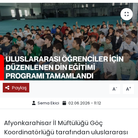
SPOR
11:11 MANŞET
Paylaş
-
+
A
A
Sema Ekici
02.06.2026 - 11:12
Afyonkarahisar İl Müftülüğü Göç
Koordinatörlüğü tarafından uluslararası