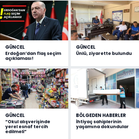
GÜNCEL
GÜNCEL
Erdoğan’dan flaş seçim
Ünlü, ziyarette bulundu
açıklaması!
GÜNCEL
BÖLGEDEN HABERLER
“Okul alışverişinde
İhtiyaç sahiplerinin
yerel esnaf tercih
yaşamına dokundular
edilmeli”