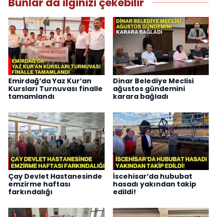
Bunlar da ilginizi çekebilir
Emirdağ’da Yaz Kur’an
Dinar Belediye Meclisi
Kursları Turnuvası finalle
ağustos gündemini
tamamlandı
karara bağladı
Çay Devlet Hastanesinde
İscehisar’da hububat
emzirme haftası
hasadı yakından takip
farkındalığı
edildi!