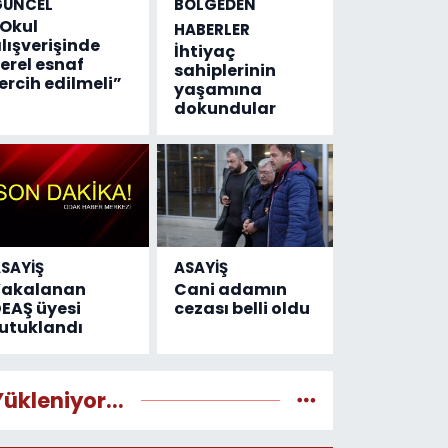
GÜNCEL
BÖLGEDEN
Okul
HABERLER
lışverişinde
İhtiyaç
erel esnaf
sahiplerinin
ercih edilmeli”
yaşamına
dokundular
SAYİŞ
ASAYİŞ
Yakalanan
Cani adamın
EAŞ üyesi
cezası belli oldu
utuklandı
Yükleniyor...