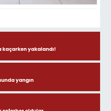
la kaçarken yakalandı!
sunda yangın
 seferber oldular