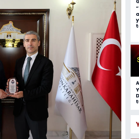
“
a
y
t
A
D
t