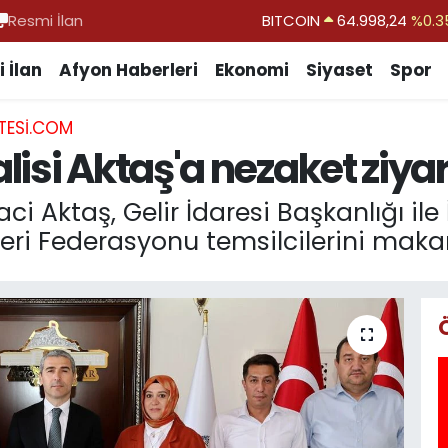
Resmi İlan
DOLAR
47,7436
%0.1
EURO
55,2510
%0.3
 İlan
Afyon Haberleri
Ekonomi
Siyaset
Spor
STERLİN
64,4811
%0.3
TESI.COM
GRAM ALTIN
6660.55
%0.0
isi Aktaş'a nezaket ziyar
BİST100
13.779
%-1
BITCOIN
64.998,24
%0.3
ci Aktaş, Gelir İdaresi Başkanlığı ile
leri Federasyonu temsilcilerini maka