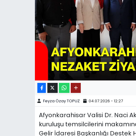
SPOR
11:11 MANŞET
Feyza Özay TOPUZ
04.07.2026 - 12:27
Afyonkarahisar Valisi Dr. Naci Ak
kuruluşu temsilcilerini makamın
Gelir İdaresi Başkanlığı Destek 