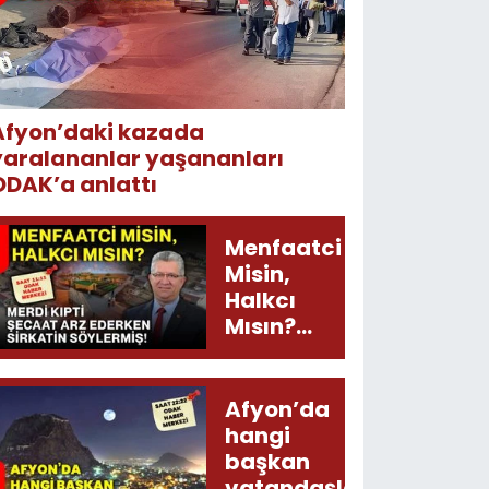
Afyon’daki kazada
yaralananlar yaşananları
ODAK’a anlattı
Menfaatci
Misin,
Halkcı
Mısın?
Merdi
Kıpti
Şecaat
Afyon’da
Arz
hangi
Ederken
başkan
Sirkatin
vatandaşları