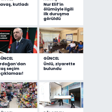
avaş, kutladı
Nur Elif’in
ölümüyle ilgili
ilk duruşma
görüldü
GÜNCEL
GÜNCEL
Erdoğan’dan
Ünlü, ziyarette
laş seçim
bulundu
çıklaması!