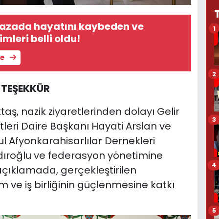
kazada hayatını kaybeden ve
1
imleri belli oldu!
le
2
 TEŞEKKÜR
taş, nazik ziyaretlerinden dolayı Gelir
3
leri Daire Başkanı Hayati Arslan ve
l Afyonkarahisarlılar Dernekleri
ıroğlu ve federasyon yönetimine
4
 açıklamada, gerçekleştirilen
im ve iş birliğinin güçlenmesine katkı
5