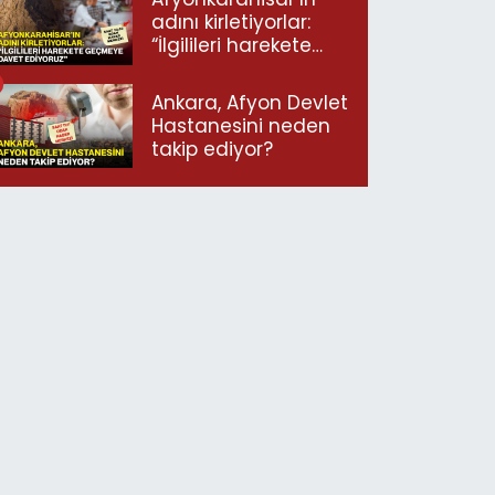
adını kirletiyorlar:
“İlgilileri harekete
geçmeye davet
ediyoruz”
Ankara, Afyon Devlet
Hastanesini neden
takip ediyor?