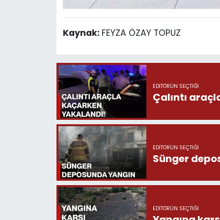
Kaynak:
FEYZA ÖZAY TOPUZ
EDITÖRÜN SEÇTIĞI
Çalıntı araç
EDITÖRÜN SEÇTIĞI
Sünger depo
EDITÖRÜN SEÇTIĞI
Yangına karşı