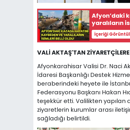
Afyon’daki 
yaralıların is
İçeriği Görüntü
VALİ AKTAŞ'TAN ZİYARETÇİLERE
Afyonkarahisar Valisi Dr. Naci Ak
İdaresi Başkanlığı Destek Hizmet
beraberindeki heyete ile İstanbu
Federasyonu Başkanı Hakan Hıd
teşekkür etti. Valilikten yapılan
ziyaretlerin kurumlar arası iletiş
sağladığı belirtildi.