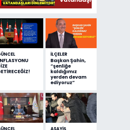
Söylermiş!
dinlemiyor?
GÜNCEL
İLÇELER
ENFLASYONU
Başkan Şahin,
İZE
“şenliğe
ETİRECEĞİZ!
kaldığımız
yerden devam
ediyoruz”
GÜNCEL
ASAYİŞ