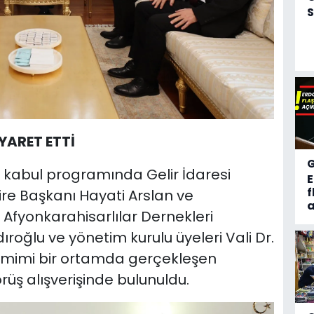
S
YARET ETTİ
kabul programında Gelir İdaresi
f
ire Başkanı Hayati Arslan ve
a
 Afyonkarahisarlılar Dernekleri
oğlu ve yönetim kurulu üyeleri Vali Dr.
 Samimi bir ortamda gerçekleşen
rüş alışverişinde bulunuldu.