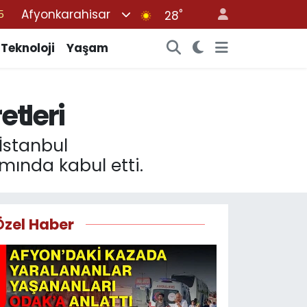
Afyonkarahisar
°
8
28
2
Teknoloji
Yaşam
8
3
etleri
4
5
 İstanbul
mında kabul etti.
Özel Haber