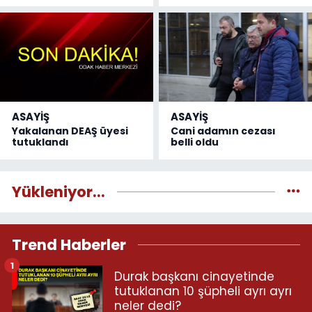
ASAYİŞ
ASAYİŞ
Yakalanan DEAŞ üyesi
Cani adamın cezası
tutuklandı
belli oldu
Yükleniyor...
Trend Haberler
1
Durak başkanı cinayetinde
tutuklanan 10 şüpheli ayrı ayrı
neler dedi?