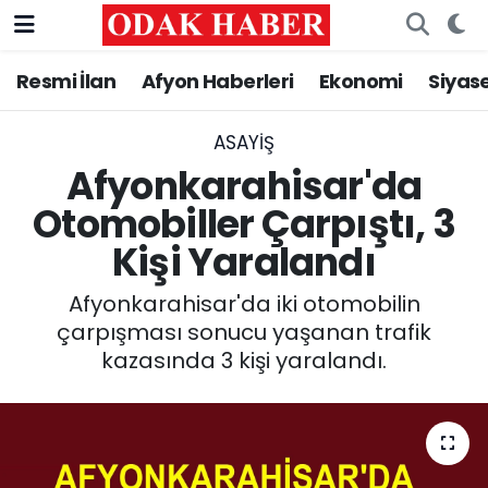
Resmi İlan
Afyon Haberleri
Ekonomi
Siyas
AFYONKARAHİSAR HABERLERİ
Nöbetçi Eczaneler
Resmi İlan
Hava Durumu
ASAYİŞ
Afyonkarahisar'da
ASAYİŞ
Trafik Durumu
Otomobiller Çarpıştı, 3
Kişi Yaralandı
GÜNCEL
Süper Lig Puan Durumu ve Fikstür
Afyonkarahisar'da iki otomobilin
SİYASET
Tüm Manşetler
çarpışması sonucu yaşanan trafik
kazasında 3 kişi yaralandı.
EĞİTİM
Son Dakika Haberleri
MAGAZİN
Haber Arşivi
SAĞLIK