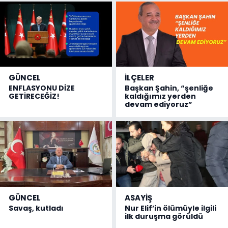
GÜNCEL
İLÇELER
ENFLASYONU DİZE
Başkan Şahin, “şenliğe
GETİRECEĞİZ!
kaldığımız yerden
devam ediyoruz”
GÜNCEL
ASAYİŞ
Savaş, kutladı
Nur Elif’in ölümüyle ilgili
ilk duruşma görüldü