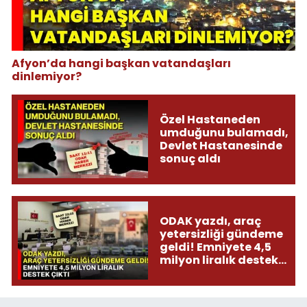
Afyon’da hangi başkan vatandaşları
dinlemiyor?
Özel Hastaneden
umduğunu bulamadı,
Devlet Hastanesinde
sonuç aldı
ODAK yazdı, araç
yetersizliği gündeme
geldi! Emniyete 4,5
milyon liralık destek
çıktı