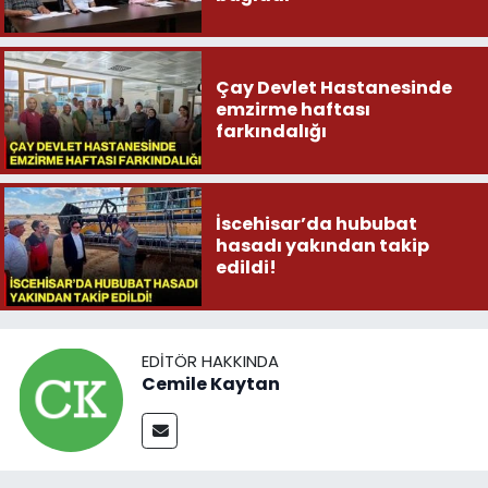
Çay Devlet Hastanesinde
emzirme haftası
farkındalığı
İscehisar’da hububat
hasadı yakından takip
edildi!
EDITÖR HAKKINDA
Cemile Kaytan