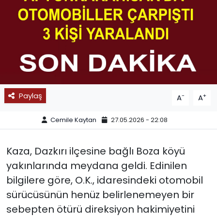
SPOR
11:11 MANŞET
Paylaş
-
+
A
A
Cemile Kaytan
27.05.2026 - 22:08
Kaza, Dazkırı ilçesine bağlı Boza köyü
yakınlarında meydana geldi. Edinilen
bilgilere göre, O.K., idaresindeki otomobil
sürücüsünün henüz belirlenemeyen bir
sebepten ötürü direksiyon hakimiyetini