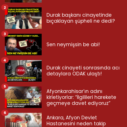
2
Durak başkanı cinayetinde
bıçaklayan şüpheli ne dedi?
3
Sen neymişsin be abi!
4
Durak cinayeti sonrasında acı
detaylara ODAK ulaştı!
5
Afyonkarahisar’ın adını
kirletiyorlar: “İlgilileri harekete
geçmeye davet ediyoruz”
6
Ankara, Afyon Devlet
Hastanesini neden takip