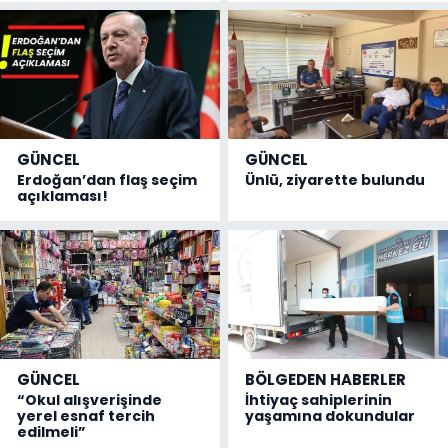
GÜNCEL
GÜNCEL
Erdoğan’dan flaş seçim
Ünlü, ziyarette bulundu
açıklaması!
GÜNCEL
BÖLGEDEN HABERLER
“Okul alışverişinde
İhtiyaç sahiplerinin
yerel esnaf tercih
yaşamına dokundular
edilmeli”