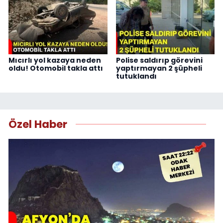
Mıcırlı yol kazaya neden
Polise saldırıp görevini
oldu! Otomobil takla attı
yaptırmayan 2 şüpheli
tutuklandı
Özel Haber