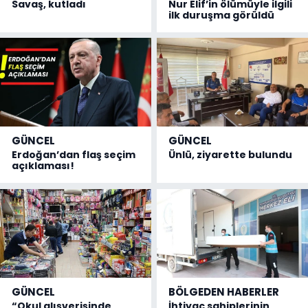
Savaş, kutladı
Nur Elif’in ölümüyle ilgili
ilk duruşma görüldü
GÜNCEL
GÜNCEL
Erdoğan’dan flaş seçim
Ünlü, ziyarette bulundu
açıklaması!
GÜNCEL
BÖLGEDEN HABERLER
“Okul alışverişinde
İhtiyaç sahiplerinin