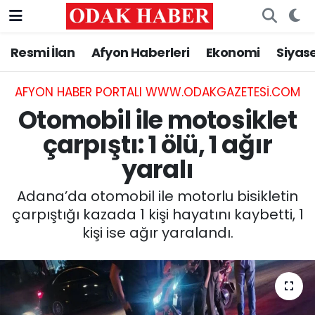
Resmi İlan
Afyon Haberleri
Ekonomi
Siyas
AFYONKARAHİSAR HABERLERİ
Nöbetçi Eczaneler
Resmi İlan
Hava Durumu
AFYON HABER PORTALI WWW.ODAKGAZETESI.COM
Otomobil ile motosiklet
ASAYİŞ
Trafik Durumu
çarpıştı: 1 ölü, 1 ağır
yaralı
GÜNCEL
Süper Lig Puan Durumu ve Fikstür
Adana’da otomobil ile motorlu bisikletin
SİYASET
Tüm Manşetler
çarpıştığı kazada 1 kişi hayatını kaybetti, 1
kişi ise ağır yaralandı.
EĞİTİM
Son Dakika Haberleri
MAGAZİN
Haber Arşivi
SAĞLIK