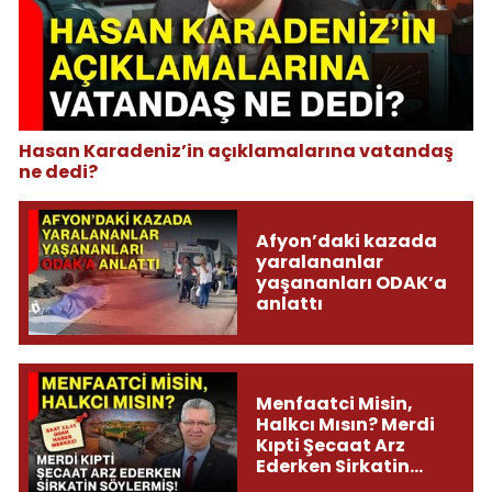
Hasan Karadeniz’in açıklamalarına vatandaş
ne dedi?
Afyon’daki kazada
yaralananlar
yaşananları ODAK’a
anlattı
Menfaatci Misin,
Halkcı Mısın? Merdi
Kıpti Şecaat Arz
Ederken Sirkatin
Söylermiş!