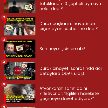
tutuklanan 10 şüpheli ayrı ayrı
neler dedi?
2
Durak başkanı cinayetinde
bıçaklayan şüpheli ne dedi?
3
Sen neymişsin be abi!
4
Durak cinayeti sonrasında acı
detaylara ODAK ulaştı!
5
Afyonkarahisar’ın adını
kirletiyorlar: “İlgilileri harekete
geçmeye davet ediyoruz”
6