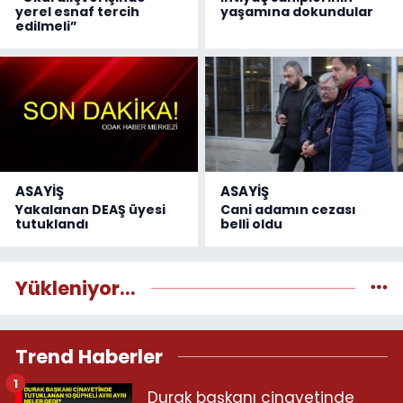
yerel esnaf tercih
yaşamına dokundular
edilmeli”
ASAYİŞ
ASAYİŞ
Yakalanan DEAŞ üyesi
Cani adamın cezası
tutuklandı
belli oldu
Yükleniyor...
Trend Haberler
1
Durak başkanı cinayetinde