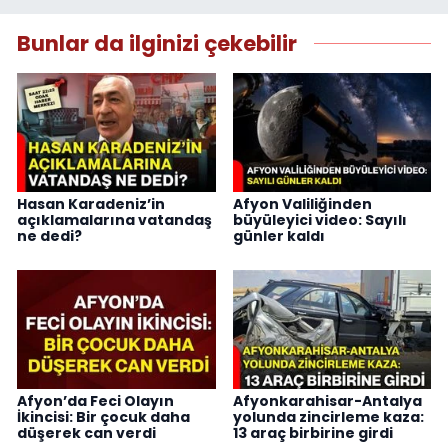
Bunlar da ilginizi çekebilir
Hasan Karadeniz’in
Afyon Valiliğinden
açıklamalarına vatandaş
büyüleyici video: Sayılı
ne dedi?
günler kaldı
Afyon’da Feci Olayın
Afyonkarahisar-Antalya
İkincisi: Bir çocuk daha
yolunda zincirleme kaza:
düşerek can verdi
13 araç birbirine girdi