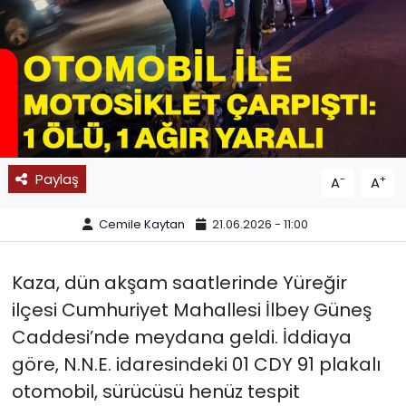
SPOR
11:11 MANŞET
Paylaş
-
+
A
A
Cemile Kaytan
21.06.2026 - 11:00
Kaza, dün akşam saatlerinde Yüreğir
ilçesi Cumhuriyet Mahallesi İlbey Güneş
Caddesi’nde meydana geldi. İddiaya
göre, N.N.E. idaresindeki 01 CDY 91 plakalı
otomobil, sürücüsü henüz tespit