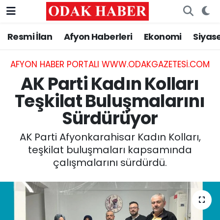
Resmi İlan
Afyon Haberleri
Ekonomi
Siyas
AFYONKARAHİSAR HABERLERİ
Afyonkarahisar Nöbetçi Eczaneler
Resmi İlan
Afyonkarahisar Hava Durumu
AFYON HABER PORTALI WWW.ODAKGAZETESI.COM
AK Parti Kadın Kolları
ASAYİŞ
Afyonkarahisar Namaz Vakitleri
Teşkilat Buluşmalarını
Sürdürüyor
GÜNCEL
Afyonkarahisar Trafik Yoğunluk Haritası
AK Parti Afyonkarahisar Kadın Kolları,
SİYASET
Süper Lig Puan Durumu ve Fikstür
teşkilat buluşmaları kapsamında
çalışmalarını sürdürdü.
EĞİTİM
Tüm Manşetler
MAGAZİN
Son Dakika Haberleri
SAĞLIK
Haber Arşivi