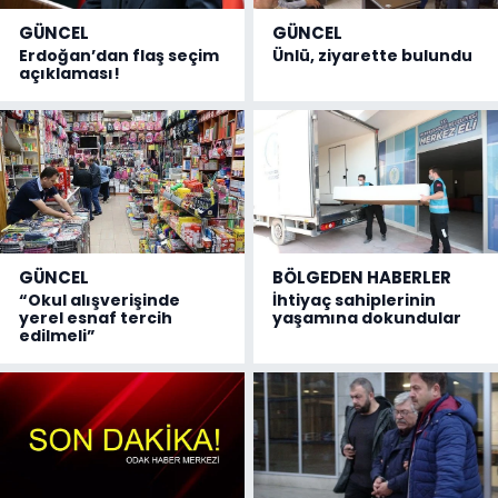
GÜNCEL
GÜNCEL
Erdoğan’dan flaş seçim
Ünlü, ziyarette bulundu
açıklaması!
GÜNCEL
BÖLGEDEN HABERLER
“Okul alışverişinde
İhtiyaç sahiplerinin
yerel esnaf tercih
yaşamına dokundular
edilmeli”