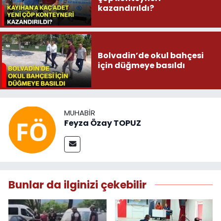
kazandırıldı?
Bolvadin’de okul bahçesi
için düğmeye basıldı
MUHABIR
Feyza Özay TOPUZ
Bunlar da ilginizi çekebilir