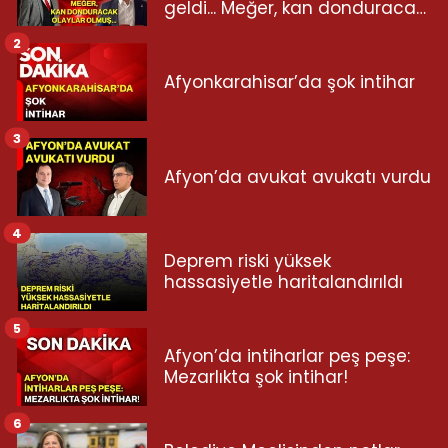
geldi... Meğer, kan donduracak
olaylar olmuş...
2
Afyonkarahisar’da şok intihar
3
Afyon’da avukat avukatı vurdu
4
Deprem riski yüksek
hassasiyetle haritalandırıldı
5
Afyon’da intiharlar peş peşe:
Mezarlıkta şok intihar!
6