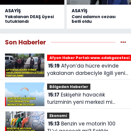
ASAYİŞ
ASAYİŞ
Yakalanan DEAŞ üyesi
Cani adamın cezası
tutuklandı
belli oldu
Son Haberler
Afyon Haber Portalı www.odakgazetesi
15:19
Afyon’da hücre evinde
yakalanan darbeciyle ilgili yeni
gelişme!
Bölgeden Haberler
15:17
Eskişehir havacılık
turizminin yeni merkezi mi
oluyor?
Ekonomi
15:13
Benzin ve motorin 100
TL’yi geçecek mi? Sektör