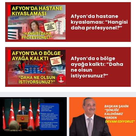
Afyon’da hastane
kıyaslaması: “Hangisi
daha profesyonel?”
Afyon’da o bölge
ayağa kalktı: “Daha
ne olsun
istiyorsunuz?”