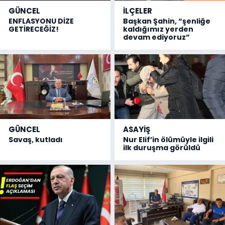
GÜNCEL
İLÇELER
ENFLASYONU DİZE
Başkan Şahin, “şenliğe
GETİRECEĞİZ!
kaldığımız yerden
devam ediyoruz”
GÜNCEL
ASAYİŞ
Savaş, kutladı
Nur Elif’in ölümüyle ilgili
ilk duruşma görüldü