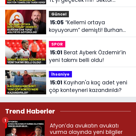
temsilcisi tarih verdi
Güncel
15:05
“Kellemi ortaya
koyuyorum” demişti! Burhan
Can Terzi adliyeye götürüldü
SPOR
15:01
Berat Ayberk Özdemir’in
yeni takımı belli oldu!
İhsaniye‎
15:01
Kayıhan'a kaç adet yeni
çöp konteyneri kazandırıldı?
Trend Haberler
1
Afyon’da avukatın avukatı
vurma olayında yeni bilgiler