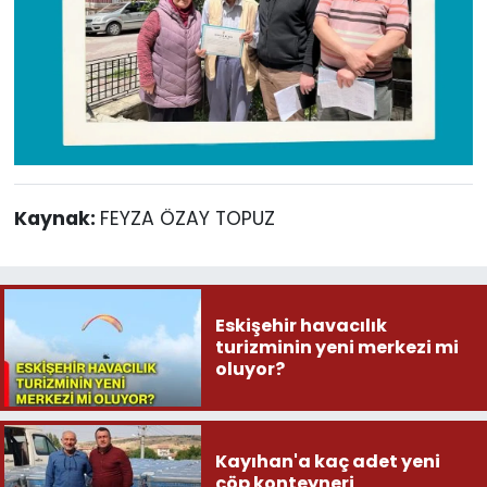
Kaynak:
FEYZA ÖZAY TOPUZ
Eskişehir havacılık
turizminin yeni merkezi mi
oluyor?
Kayıhan'a kaç adet yeni
çöp konteyneri