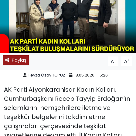
SPOR
11:11 MANŞET
Paylaş
-
+
A
A
Feyza Özay TOPUZ
18.05.2026 - 15:26
AK Parti Afyonkarahisar Kadın Kolları,
Cumhurbaşkanı Recep Tayyip Erdoğan’ın
selamlarını hemşehrilere iletme ve
teşekkür belgelerini takdim etme
çalışmaları çerçevesinde teşkilat
ziyaretlerine devam etti. İl Kadın Kolları