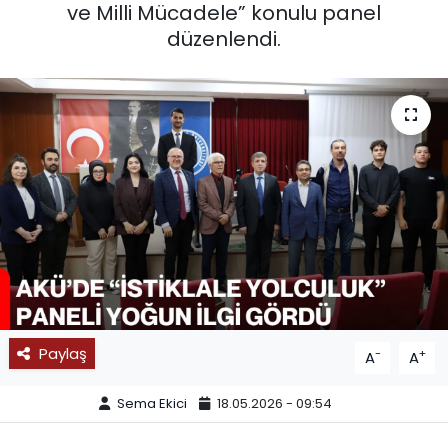
ve Milli Mücadele” konulu panel
SPOR
düzenlendi.
11:11 MANŞET
Paylaş
-
+
A
A
Sema Ekici
18.05.2026 - 09:54