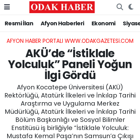
Resmi İlan
Afyon Haberleri
Ekonomi
Siyas
AFYONKARAHİSAR HABERLERİ
Nöbetçi Eczaneler
Resmi İlan
Hava Durumu
AFYON HABER PORTALI WWW.ODAKGAZETESI.COM
AKÜ’de “İstiklale
ASAYİŞ
Trafik Durumu
Yolculuk” Paneli Yoğun
İlgi Gördü
GÜNCEL
Süper Lig Puan Durumu ve Fikstür
Afyon Kocatepe Üniversitesi (AKÜ)
SİYASET
Tüm Manşetler
Rektörlüğü, Atatürk İlkeleri ve İnkılap Tarihi
Araştırma ve Uygulama Merkez
EĞİTİM
Son Dakika Haberleri
Müdürlüğü, Atatürk İlkeleri ve İnkılap Tarihi
Bölüm Başkanlığı ve Sosyal Bilimler
MAGAZİN
Haber Arşivi
Enstitüsü iş birliğiyle “İstiklale Yolculuk:
SAĞLIK
Mustafa Kemal Paşa’nın Samsun’a Çıkışı