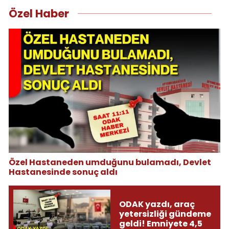
Özel Haber
Özel Hastaneden umduğunu bulamadı, Devlet
Hastanesinde sonuç aldı
ODAK yazdı, araç
yetersizliği gündeme
geldi! Emniyete 4,5