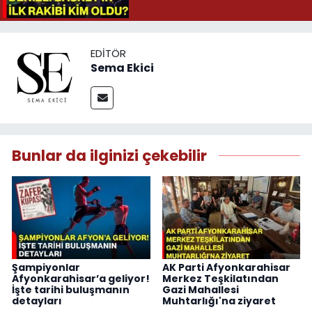
EDITÖR
Sema Ekici
Bunlar da ilginizi çekebilir
Şampiyonlar
AK Parti Afyonkarahisar
Afyonkarahisar’a geliyor!
Merkez Teşkilatından
İşte tarihi buluşmanın
Gazi Mahallesi
detayları
Muhtarlığı'na ziyaret