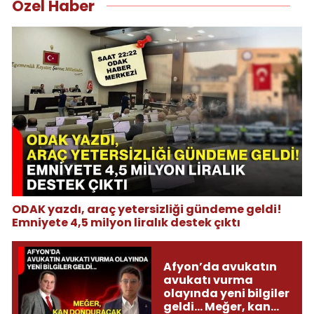
Özel Haber
ODAK yazdı, araç yetersizliği gündeme geldi!
Emniyete 4,5 milyon liralık destek çıktı
Afyon’da avukatın
avukatı vurma
olayında yeni bilgiler
geldi... Meğer, kan