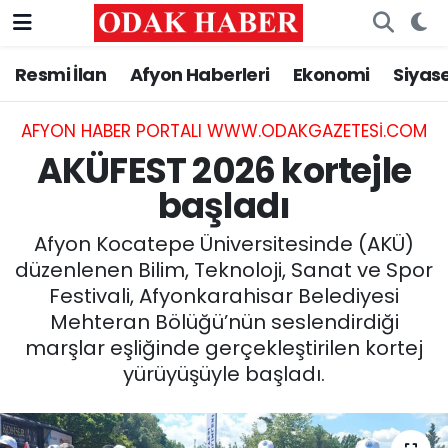
Resmi İlan
Afyon Haberleri
Ekonomi
Siyas
AFYONKARAHİSAR HABERLERİ
Nöbetçi Eczaneler
Resmi İlan
Hava Durumu
AFYON HABER PORTALI WWW.ODAKGAZETESI.COM
AKÜFEST 2026 kortejle
ASAYİŞ
Trafik Durumu
başladı
GÜNCEL
Süper Lig Puan Durumu ve Fikstür
Afyon Kocatepe Üniversitesinde (AKÜ)
düzenlenen Bilim, Teknoloji, Sanat ve Spor
SİYASET
Tüm Manşetler
Festivali, Afyonkarahisar Belediyesi
Mehteran Bölüğü’nün seslendirdiği
EĞİTİM
Son Dakika Haberleri
marşlar eşliğinde gerçekleştirilen kortej
yürüyüşüyle başladı.
MAGAZİN
Haber Arşivi
SAĞLIK