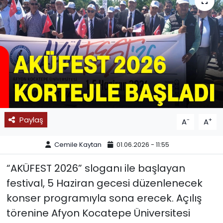
SPOR
11:11 MANŞET
Paylaş
-
+
A
A
Cemile Kaytan
01.06.2026 - 11:55
“AKÜFEST 2026” sloganı ile başlayan
festival, 5 Haziran gecesi düzenlenecek
konser programıyla sona erecek. Açılış
törenine Afyon Kocatepe Üniversitesi