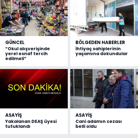
GÜNCEL
BÖLGEDEN HABERLER
“Okul alışverişinde
İhtiyaç sahiplerinin
yerel esnaf tercih
yaşamına dokundular
edilmeli”
ASAYİŞ
ASAYİŞ
Yakalanan DEAŞ üyesi
Cani adamın cezası
tutuklandı
belli oldu