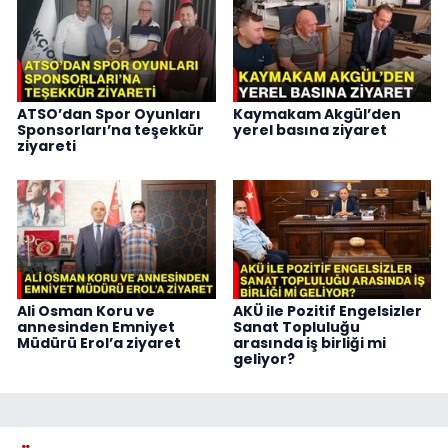
ATSO’dan Spor Oyunları
Kaymakam Akgül’den
Sponsorları’na teşekkür
yerel basına ziyaret
ziyareti
Ali Osman Koru ve
AKÜ ile Pozitif Engelsizler
annesinden Emniyet
Sanat Topluluğu
Müdürü Erol’a ziyaret
arasında iş birliği mi
geliyor?