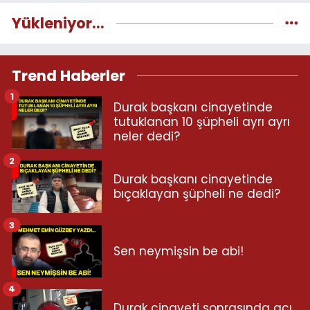
Yükleniyor...
Trend Haberler
1
Durak başkanı cinayetinde
tutuklanan 10 şüpheli ayrı ayrı
neler dedi?
2
Durak başkanı cinayetinde
bıçaklayan şüpheli ne dedi?
3
Sen neymişsin be abi!
4
Durak cinayeti sonrasında acı