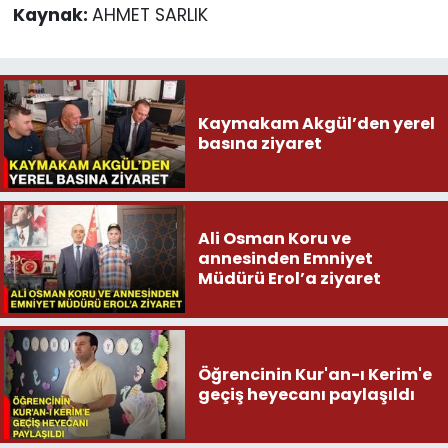
Kaynak:
AHMET SARLIK
Kaymakam Akgül’den yerel
basına ziyaret
Ali Osman Koru ve
annesinden Emniyet
Müdürü Erol’a ziyaret
Öğrencinin Kur'an-ı Kerim'e
geçiş heyecanı paylaşıldı