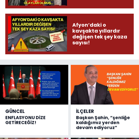
donduracak olaylar
olmuş...
Afyon’daki o
kavşakta yıllardır
değişen tek şey kaza
sayısı!
GÜNCEL
İLÇELER
ENFLASYONU DİZE
Başkan Şahin, “şenliğe
GETİRECEĞİZ!
kaldığımız yerden
devam ediyoruz”