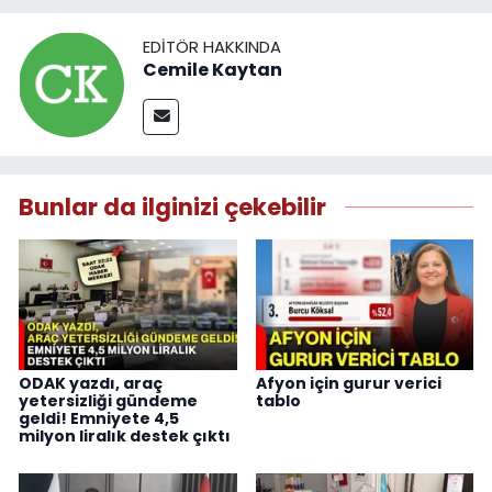
EDITÖR HAKKINDA
Cemile Kaytan
Bunlar da ilginizi çekebilir
ODAK yazdı, araç
Afyon için gurur verici
yetersizliği gündeme
tablo
geldi! Emniyete 4,5
milyon liralık destek çıktı