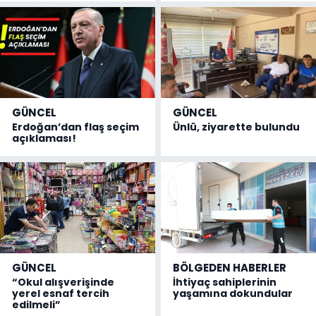
GÜNCEL
GÜNCEL
Erdoğan’dan flaş seçim
Ünlü, ziyarette bulundu
açıklaması!
GÜNCEL
BÖLGEDEN HABERLER
“Okul alışverişinde
İhtiyaç sahiplerinin
yerel esnaf tercih
yaşamına dokundular
edilmeli”