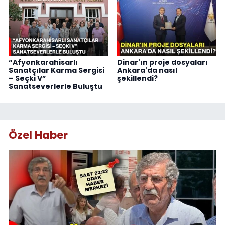
“Afyonkarahisarlı
Dinar'ın proje dosyaları
Sanatçılar Karma Sergisi
Ankara'da nasıl
– Seçki V”
şekillendi?
Sanatseverlerle Buluştu
Özel Haber