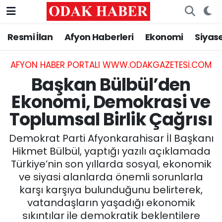
Resmi İlan
Afyon Haberleri
Ekonomi
Siyas
AFYONKARAHİSAR HABERLERİ
Nöbetçi Eczaneler
Resmi İlan
Hava Durumu
AFYON HABER PORTALI WWW.ODAKGAZETESI.COM
Başkan Bülbül’den
ASAYİŞ
Trafik Durumu
Ekonomi, Demokrasi ve
Toplumsal Birlik Çağrısı
GÜNCEL
Süper Lig Puan Durumu ve Fikstür
Demokrat Parti Afyonkarahisar İl Başkanı
SİYASET
Tüm Manşetler
Hikmet Bülbül, yaptığı yazılı açıklamada
Türkiye’nin son yıllarda sosyal, ekonomik
EĞİTİM
Son Dakika Haberleri
ve siyasi alanlarda önemli sorunlarla
karşı karşıya bulunduğunu belirterek,
MAGAZİN
Haber Arşivi
vatandaşların yaşadığı ekonomik
SAĞLIK
sıkıntılar ile demokratik beklentilere