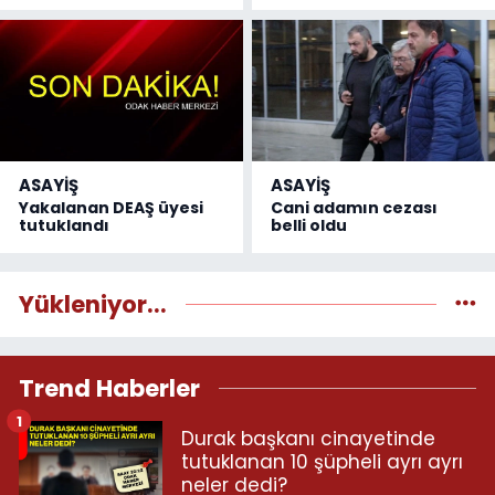
ASAYİŞ
ASAYİŞ
Yakalanan DEAŞ üyesi
Cani adamın cezası
tutuklandı
belli oldu
Yükleniyor...
Trend Haberler
1
Durak başkanı cinayetinde
tutuklanan 10 şüpheli ayrı ayrı
neler dedi?