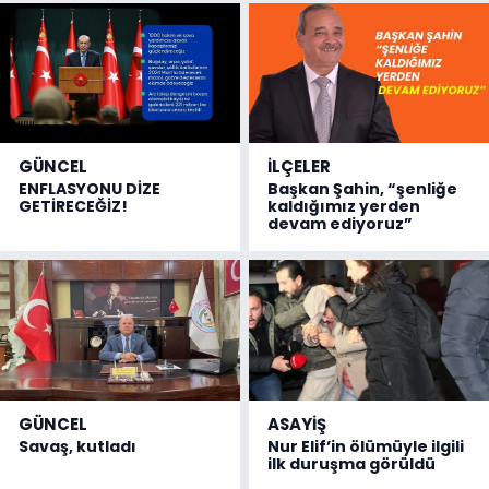
GÜNCEL
İLÇELER
ENFLASYONU DİZE
Başkan Şahin, “şenliğe
GETİRECEĞİZ!
kaldığımız yerden
devam ediyoruz”
GÜNCEL
ASAYİŞ
Savaş, kutladı
Nur Elif’in ölümüyle ilgili
ilk duruşma görüldü