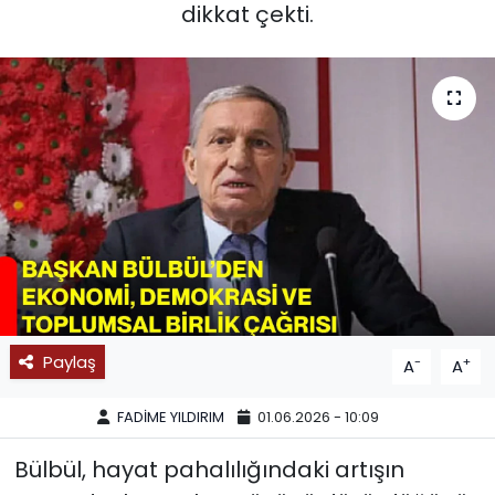
dikkat çekti.
SPOR
11:11 MANŞET
Paylaş
-
+
A
A
FADİME YILDIRIM
01.06.2026 - 10:09
Bülbül, hayat pahalılığındaki artışın