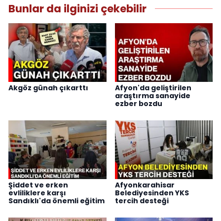
Bunlar da ilginizi çekebilir
Akgöz günah çıkarttı
Afyon'da geliştirilen
araştırma sanayide
ezber bozdu
Şiddet ve erken
Afyonkarahisar
evliliklere karşı
Belediyesinden YKS
Sandıklı'da önemli eğitim
tercih desteği