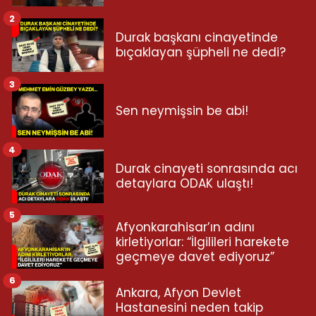
2
Durak başkanı cinayetinde
bıçaklayan şüpheli ne dedi?
3
Sen neymişsin be abi!
4
Durak cinayeti sonrasında acı
detaylara ODAK ulaştı!
5
Afyonkarahisar’ın adını
kirletiyorlar: “İlgilileri harekete
geçmeye davet ediyoruz”
6
Ankara, Afyon Devlet
Hastanesini neden takip