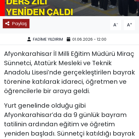
SPOR
Paylaş
-
+
A
A
11:11 MANŞET
FADİME YILDIRIM
01.06.2026 - 12:00
Afyonkarahisar İl Milli Eğitim Müdürü Miraç
Sünnetci, Atatürk Mesleki ve Teknik
Anadolu Lisesi’nde gerçekleştirilen bayrak
törenine katılarak idareci, öğretmen ve
öğrencilerle bir araya geldi.
Yurt genelinde olduğu gibi
Afyonkarahisar’da da 9 günlük bayram
tatilinin ardından eğitim ve öğretim
yeniden başladı. Sünnetçi katıldığı bayrak