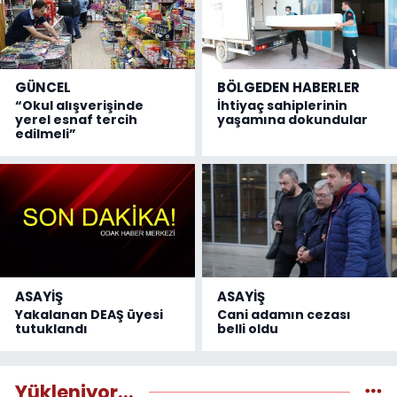
GÜNCEL
BÖLGEDEN HABERLER
“Okul alışverişinde
İhtiyaç sahiplerinin
yerel esnaf tercih
yaşamına dokundular
edilmeli”
ASAYİŞ
ASAYİŞ
Yakalanan DEAŞ üyesi
Cani adamın cezası
tutuklandı
belli oldu
Yükleniyor...