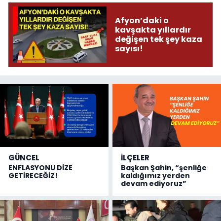
Afyon’daki o
kavşakta yıllardır
değişen tek şey kaza
sayısı!
GÜNCEL
İLÇELER
ENFLASYONU DİZE
Başkan Şahin, “şenliğe
GETİRECEĞİZ!
kaldığımız yerden
devam ediyoruz”