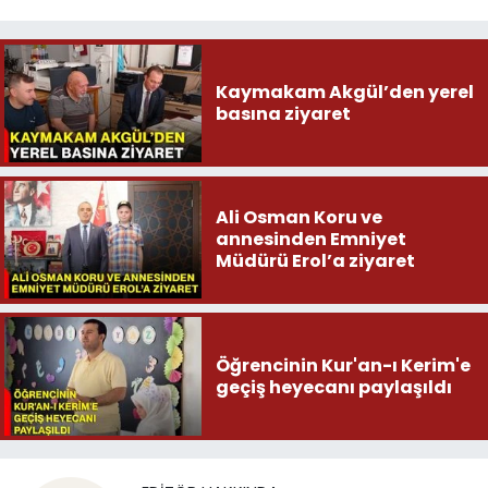
Kaymakam Akgül’den yerel
basına ziyaret
Ali Osman Koru ve
annesinden Emniyet
Müdürü Erol’a ziyaret
Öğrencinin Kur'an-ı Kerim'e
geçiş heyecanı paylaşıldı