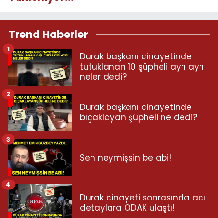
Trend Haberler
1
Durak başkanı cinayetinde
tutuklanan 10 şüpheli ayrı ayrı
neler dedi?
2
Durak başkanı cinayetinde
bıçaklayan şüpheli ne dedi?
3
Sen neymişsin be abi!
4
Durak cinayeti sonrasında acı
detaylara ODAK ulaştı!