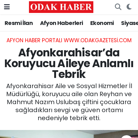
Resmi İlan
Afyon Haberleri
Ekonomi
Siyas
AFYONKARAHİSAR HABERLERİ
Nöbetçi Eczaneler
Resmi İlan
Hava Durumu
AFYON HABER PORTALI WWW.ODAKGAZETESI.COM
Afyonkarahisar’da
ASAYİŞ
Trafik Durumu
Koruyucu Aileye Anlamlı
Tebrik
GÜNCEL
Süper Lig Puan Durumu ve Fikstür
Afyonkarahisar Aile ve Sosyal Hizmetler İl
SİYASET
Tüm Manşetler
Müdürlüğü, koruyucu aile olan Reyhan ve
Mahmut Nazım Uslubaş çiftini çocuklara
EĞİTİM
Son Dakika Haberleri
sağladıkları sevgi ve güven ortamı
nedeniyle tebrik etti.
MAGAZİN
Haber Arşivi
SAĞLIK