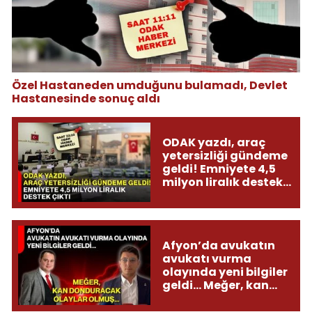
Özel Hastaneden umduğunu bulamadı, Devlet
Hastanesinde sonuç aldı
ODAK yazdı, araç
yetersizliği gündeme
geldi! Emniyete 4,5
milyon liralık destek
çıktı
Afyon’da avukatın
avukatı vurma
olayında yeni bilgiler
geldi... Meğer, kan
donduracak olaylar
olmuş...