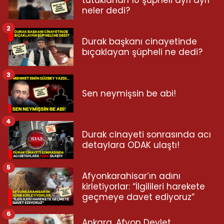
tutuklanan 10 şüpheli ayrı ayrı
neler dedi?
2
Durak başkanı cinayetinde
bıçaklayan şüpheli ne dedi?
3
Sen neymişsin be abi!
4
Durak cinayeti sonrasında acı
detaylara ODAK ulaştı!
5
Afyonkarahisar’ın adını
kirletiyorlar: “İlgilileri harekete
geçmeye davet ediyoruz”
6
Ankara, Afyon Devlet