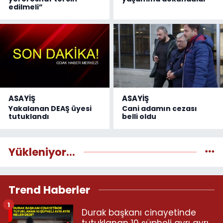
edilmeli”
ASAYİŞ
ASAYİŞ
Yakalanan DEAŞ üyesi
Cani adamın cezası
tutuklandı
belli oldu
Yükleniyor...
Trend Haberler
1
Durak başkanı cinayetinde