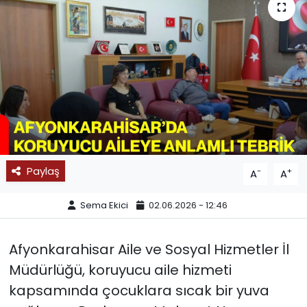
SPOR
11:11 MANŞET
Paylaş
-
+
A
A
Sema Ekici
02.06.2026 - 12:46
Afyonkarahisar Aile ve Sosyal Hizmetler İl
Müdürlüğü, koruyucu aile hizmeti
kapsamında çocuklara sıcak bir yuva