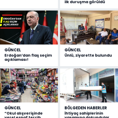
ilk duruşma görüldü
GÜNCEL
GÜNCEL
Erdoğan’dan flaş seçim
Ünlü, ziyarette bulundu
açıklaması!
GÜNCEL
BÖLGEDEN HABERLER
“Okul alışverişinde
İhtiyaç sahiplerinin
yerel esnaf tercih
yaşamına dokundular