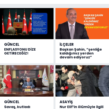
GÜNCEL
İLÇELER
ENFLASYONU DİZE
Başkan Şahin, “şenliğe
GETİRECEĞİZ!
kaldığımız yerden
devam ediyoruz”
GÜNCEL
ASAYİŞ
Savaş, kutladı
Nur Elif’in ölümüyle ilgili