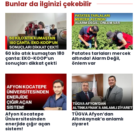
Bunlar da ilginizi çekebilir
60 kilo atık kumaştan 180
Patates tarlaları mercek
çanta: EKO-KOOP’un
altında! Alarm Değil,
sonuçları dikkat çekti
önlem var
Afyon Kocatepe
TÜGVA Afyon’dan
Üniversitesinden
Altınkaynak’a anlamlı
enerjide çığır açan
ziyaret
sistem!