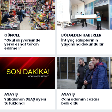
GÜNCEL
BÖLGEDEN HABERLER
“Okul alışverişinde
İhtiyaç sahiplerinin
yerel esnaf tercih
yaşamına dokundular
edilmeli”
ASAYİŞ
ASAYİŞ
Yakalanan DEAŞ üyesi
Cani adamın cezası
tutuklandı
belli oldu