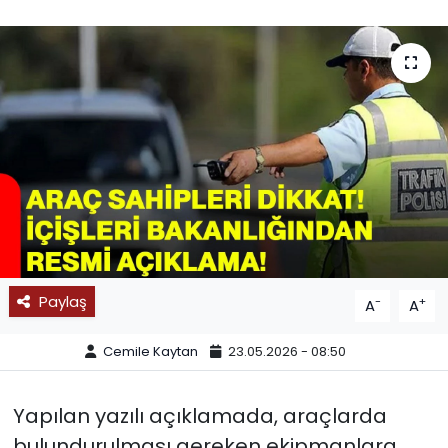
SPOR
11:11 MANŞET
Paylaş
-
+
A
A
Cemile Kaytan
23.05.2026 - 08:50
Yapılan yazılı açıklamada, araçlarda
bulundurulması gereken ekipmanlara