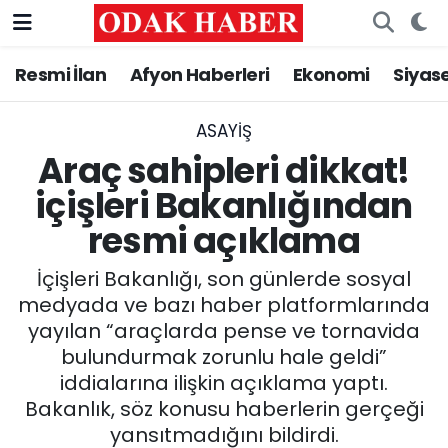
Resmi İlan
Afyon Haberleri
Ekonomi
Siyas
AFYONKARAHİSAR HABERLERİ
Nöbetçi Eczaneler
Resmi İlan
Hava Durumu
ASAYİŞ
Araç sahipleri dikkat!
ASAYİŞ
Trafik Durumu
içişleri Bakanlığından
resmi açıklama
GÜNCEL
Süper Lig Puan Durumu ve Fikstür
İçişleri Bakanlığı, son günlerde sosyal
SİYASET
Tüm Manşetler
medyada ve bazı haber platformlarında
yayılan “araçlarda pense ve tornavida
EĞİTİM
Son Dakika Haberleri
bulundurmak zorunlu hale geldi”
iddialarına ilişkin açıklama yaptı.
MAGAZİN
Haber Arşivi
Bakanlık, söz konusu haberlerin gerçeği
SAĞLIK
yansıtmadığını bildirdi.