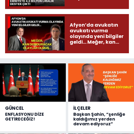
çıktı
Afyon’da avukatın
avukatı vurma
olayında yeni bilgiler
geldi... Meğer, kan
donduracak olaylar
olmuş...
GÜNCEL
İLÇELER
ENFLASYONU DİZE
Başkan Şahin, “şenliğe
GETİRECEĞİZ!
kaldığımız yerden
devam ediyoruz”