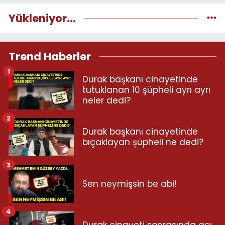
Yükleniyor...
Trend Haberler
1
Durak başkanı cinayetinde
tutuklanan 10 şüpheli ayrı ayrı
neler dedi?
2
Durak başkanı cinayetinde
bıçaklayan şüpheli ne dedi?
3
Sen neymişsin be abi!
4