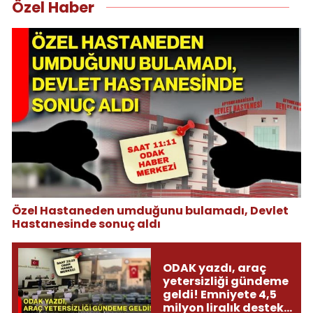
Özel Haber
Özel Hastaneden umduğunu bulamadı, Devlet
Hastanesinde sonuç aldı
ODAK yazdı, araç
yetersizliği gündeme
geldi! Emniyete 4,5
milyon liralık destek