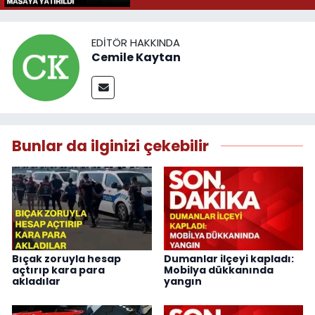
EDITÖR HAKKINDA
Cemile Kaytan
Bunlar da ilginizi çekebilir
Bıçak zoruyla hesap
Dumanlar ilçeyi kapladı:
açtırıp kara para
Mobilya dükkanında
akladılar
yangın