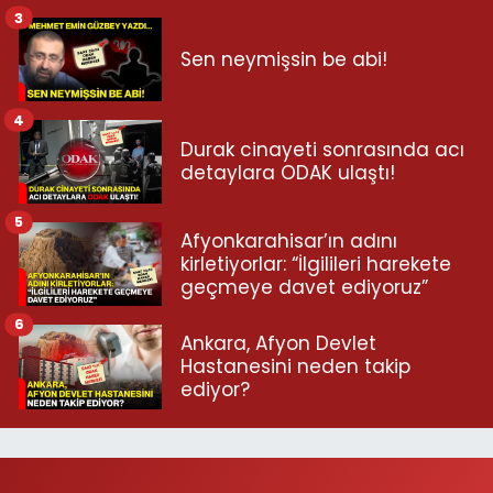
3
Sen neymişsin be abi!
4
Durak cinayeti sonrasında acı
detaylara ODAK ulaştı!
5
Afyonkarahisar’ın adını
kirletiyorlar: “İlgilileri harekete
geçmeye davet ediyoruz”
6
Ankara, Afyon Devlet
Hastanesini neden takip
ediyor?