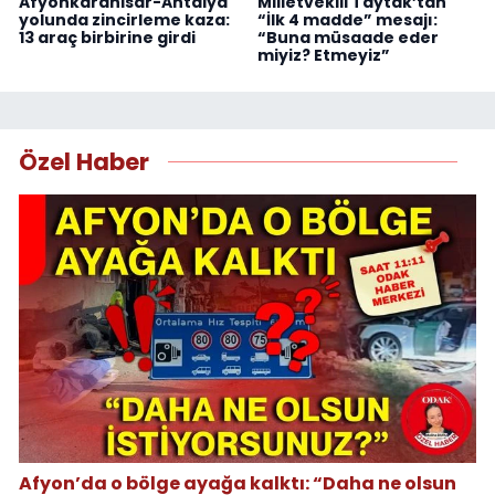
Afyonkarahisar-Antalya
Milletvekili Taytak’tan
yolunda zincirleme kaza:
“İlk 4 madde” mesajı:
13 araç birbirine girdi
“Buna müsaade eder
miyiz? Etmeyiz”
Özel Haber
Afyon’da o bölge ayağa kalktı: “Daha ne olsun