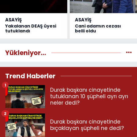
ASAYİŞ
ASAYİŞ
Yakalanan DEAŞ üyesi
Cani adamın cezası
tutuklandı
belli oldu
Yükleniyor...
Trend Haberler
1
Durak başkanı cinayetinde
tutuklanan 10 şüpheli ayrı ayrı
neler dedi?
2
Durak başkanı cinayetinde
bıçaklayan şüpheli ne dedi?