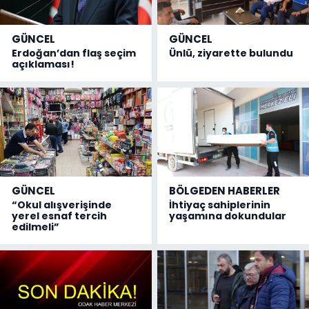
GÜNCEL
GÜNCEL
Erdoğan’dan flaş seçim
Ünlü, ziyarette bulundu
açıklaması!
GÜNCEL
BÖLGEDEN HABERLER
“Okul alışverişinde
İhtiyaç sahiplerinin
yerel esnaf tercih
yaşamına dokundular
edilmeli”