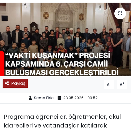
SPOR
11:11 MANŞET
Paylaş
-
+
A
A
Sema Ekici
23.05.2026 - 09:52
Programa öğrenciler, öğretmenler, okul
idarecileri ve vatandaşlar katılarak