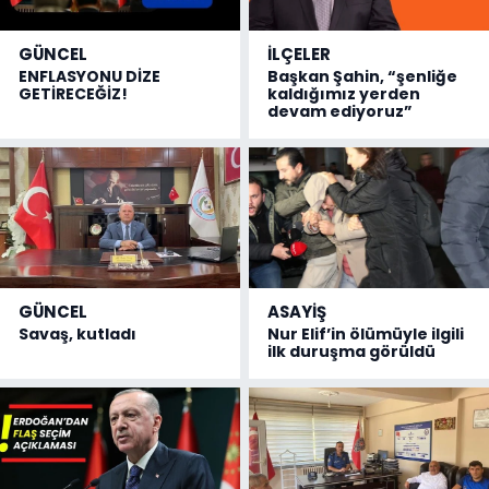
GÜNCEL
İLÇELER
ENFLASYONU DİZE
Başkan Şahin, “şenliğe
GETİRECEĞİZ!
kaldığımız yerden
devam ediyoruz”
GÜNCEL
ASAYİŞ
Savaş, kutladı
Nur Elif’in ölümüyle ilgili
ilk duruşma görüldü