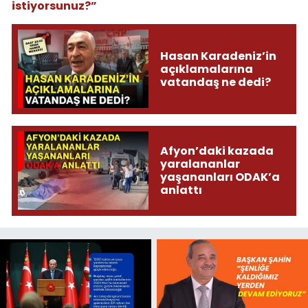
istiyorsunuz?”
Hasan Karadeniz’in
açıklamalarına
vatandaş ne dedi?
Afyon’daki kazada
yaralananlar
yaşananları ODAK’a
anlattı