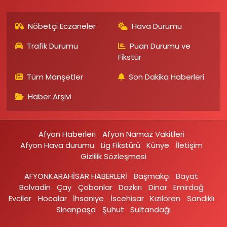
Nöbetçi Eczaneler
Hava Durumu
Trafik Durumu
Puan Durumu ve
Fikstür
Tüm Manşetler
Son Dakika Haberleri
Haber Arşivi
Afyon Haberleri
Afyon Namaz Vakitleri
Afyon Hava durumu
Lig Fikstürü
Künye
İletişim
Gizlilik Sözleşmesi
AFYONKARAHİSAR HABERLERİ
Başmakçı
Bayat
Bolvadin
Çay
Çobanlar
Dazkırı
Dinar
Emirdağ‎
Evciler‎
Hocalar
İhsaniye‎
İscehisar
Kızılören‎
Sandıklı‎
Sinanpaşa
Şuhut
Sultandağı