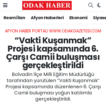
Resmi İlan
Afyon Haberleri
Ekonomi
Siyas
AFYONKARAHİSAR HABERLERİ
Nöbetçi Eczaneler
Resmi İlan
Hava Durumu
AFYON HABER PORTALI WWW.ODAKGAZETESI.COM
“Vakti Kuşanmak”
ASAYİŞ
Trafik Durumu
Projesi kapsamında 6.
Çarşı Camii buluşması
GÜNCEL
Süper Lig Puan Durumu ve Fikstür
gerçekleştirildi
SİYASET
Tüm Manşetler
Bolvadin İlçe Milli Eğitim Müdürlüğü
EĞİTİM
Son Dakika Haberleri
tarafından yürütülen “Vakti Kuşanmak”
Projesi kapsamında düzenlenen 6. Çarşı
MAGAZİN
Haber Arşivi
Camii buluşması yoğun katılımla
gerçekleştirildi.
SAĞLIK