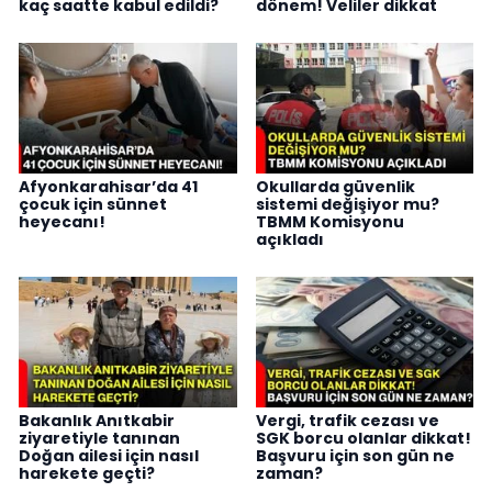
kaç saatte kabul edildi?
dönem! Veliler dikkat
Afyonkarahisar’da 41
Okullarda güvenlik
çocuk için sünnet
sistemi değişiyor mu?
heyecanı!
TBMM Komisyonu
açıkladı
Bakanlık Anıtkabir
Vergi, trafik cezası ve
ziyaretiyle tanınan
SGK borcu olanlar dikkat!
Doğan ailesi için nasıl
Başvuru için son gün ne
harekete geçti?
zaman?