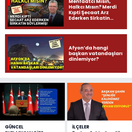
Menfaatci Misin,
Halkcı Mısın? Merdi
Kıpti Şecaat Arz
Ederken Sirkatin
Söylermiş!
Afyon’da hangi
başkan vatandaşları
dinlemiyor?
GÜNCEL
İLÇELER