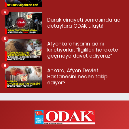
4
Durak cinayeti sonrasında acı
detaylara ODAK ulaştı!
5
Afyonkarahisar’ın adını
kirletiyorlar: “İlgilileri harekete
geçmeye davet ediyoruz”
6
Ankara, Afyon Devlet
Hastanesini neden takip
ediyor?