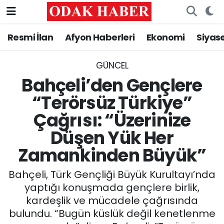
Resmi İlan
Afyon Haberleri
Ekonomi
Siyas
AFYONKARAHİSAR HABERLERİ
Nöbetçi Eczaneler
Resmi İlan
Hava Durumu
GÜNCEL
Bahçeli’den Gençlere
ASAYİŞ
Trafik Durumu
“Terörsüz Türkiye”
Çağrısı: “Üzerinize
GÜNCEL
Süper Lig Puan Durumu ve Fikstür
Düşen Yük Her
SİYASET
Tüm Manşetler
Zamankinden Büyük”
EĞİTİM
Son Dakika Haberleri
Bahçeli, Türk Gençliği Büyük Kurultayı’nda
yaptığı konuşmada gençlere birlik,
MAGAZİN
Haber Arşivi
kardeşlik ve mücadele çağrısında
bulundu. “Bugün küslük değil kenetlenme
SAĞLIK