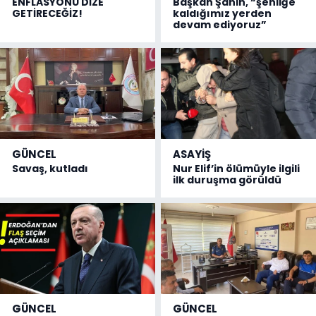
ENFLASYONU DİZE
Başkan Şahin, “şenliğe
GETİRECEĞİZ!
kaldığımız yerden
devam ediyoruz”
GÜNCEL
ASAYİŞ
Savaş, kutladı
Nur Elif’in ölümüyle ilgili
ilk duruşma görüldü
GÜNCEL
GÜNCEL