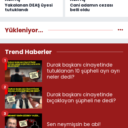
Yakalanan DEAŞ üyesi
Cani adamın cezası
tutuklandı
belli oldu
Yükleniyor...
Trend Haberler
1
Durak başkanı cinayetinde
tutuklanan 10 şüpheli ayrı ayrı
neler dedi?
2
Durak başkanı cinayetinde
bıçaklayan şüpheli ne dedi?
3
Sen neymişsin be abi!