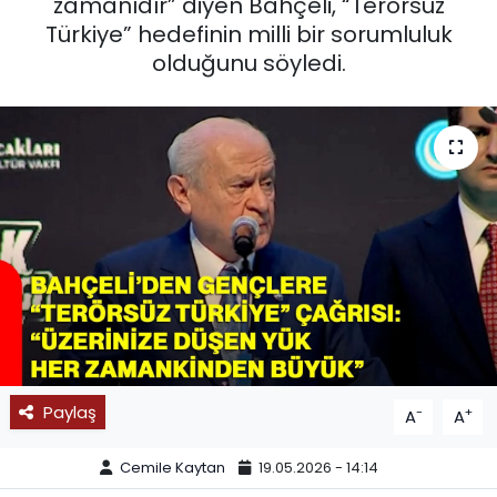
zamanıdır” diyen Bahçeli, “Terörsüz
Türkiye” hedefinin milli bir sorumluluk
SPOR
olduğunu söyledi.
11:11 MANŞET
Paylaş
-
+
A
A
Cemile Kaytan
19.05.2026 - 14:14