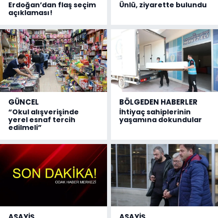
Erdoğan’dan flaş seçim
Ünlü, ziyarette bulundu
açıklaması!
GÜNCEL
BÖLGEDEN HABERLER
“Okul alışverişinde
İhtiyaç sahiplerinin
yerel esnaf tercih
yaşamına dokundular
edilmeli”
ASAYİŞ
ASAYİŞ