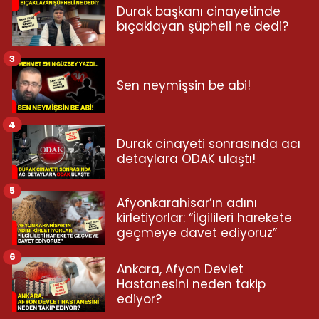
Durak başkanı cinayetinde
bıçaklayan şüpheli ne dedi?
3
Sen neymişsin be abi!
4
Durak cinayeti sonrasında acı
detaylara ODAK ulaştı!
5
Afyonkarahisar’ın adını
kirletiyorlar: “İlgilileri harekete
geçmeye davet ediyoruz”
6
Ankara, Afyon Devlet
Hastanesini neden takip
ediyor?