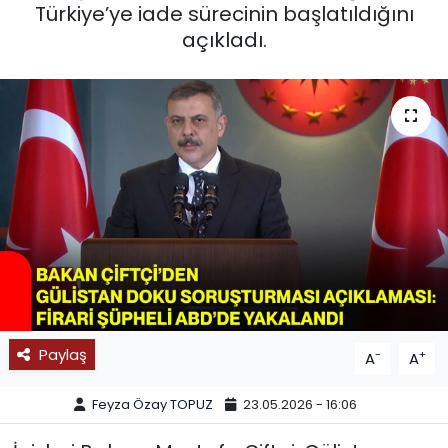
Türkiye’ye iade sürecinin başlatıldığını
SPOR
açıkladı.
11:11 MANŞET
Paylaş
-
+
A
A
Feyza Özay TOPUZ
23.05.2026 - 16:06