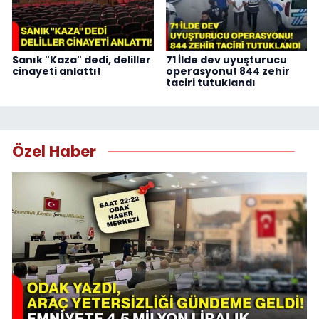
Sanık "Kaza" dedi, deliller
71 İlde dev uyuşturucu
cinayeti anlattı!
operasyonu! 844 zehir
taciri tutuklandı
Özel Haber