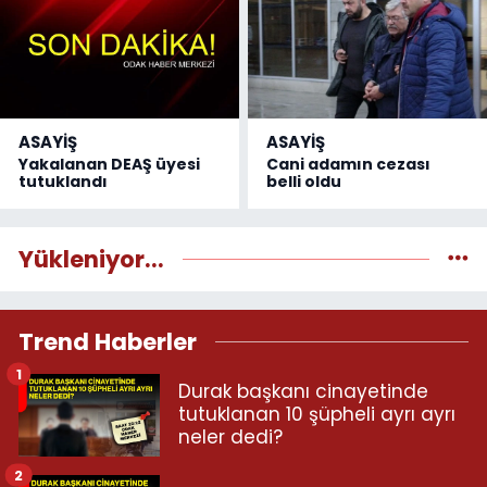
ASAYİŞ
ASAYİŞ
Yakalanan DEAŞ üyesi
Cani adamın cezası
tutuklandı
belli oldu
Yükleniyor...
Trend Haberler
1
Durak başkanı cinayetinde
tutuklanan 10 şüpheli ayrı ayrı
neler dedi?
2