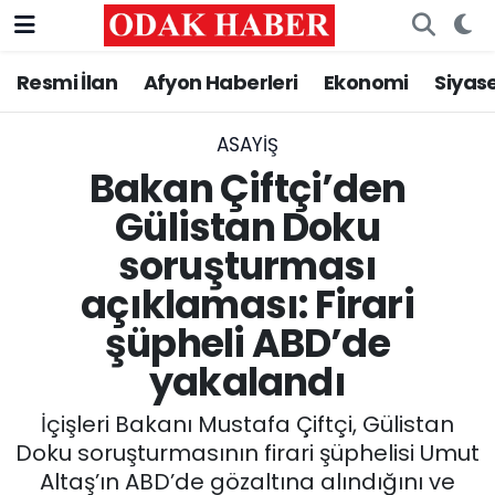
Resmi İlan
Afyon Haberleri
Ekonomi
Siyas
AFYONKARAHİSAR HABERLERİ
Nöbetçi Eczaneler
Resmi İlan
Hava Durumu
ASAYİŞ
Bakan Çiftçi’den
ASAYİŞ
Trafik Durumu
Gülistan Doku
soruşturması
GÜNCEL
Süper Lig Puan Durumu ve Fikstür
açıklaması: Firari
SİYASET
Tüm Manşetler
şüpheli ABD’de
EĞİTİM
Son Dakika Haberleri
yakalandı
MAGAZİN
Haber Arşivi
İçişleri Bakanı Mustafa Çiftçi, Gülistan
Doku soruşturmasının firari şüphelisi Umut
SAĞLIK
Altaş’ın ABD’de gözaltına alındığını ve