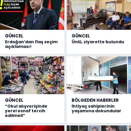
GÜNCEL
GÜNCEL
Erdoğan’dan flaş seçim
Ünlü, ziyarette bulundu
açıklaması!
GÜNCEL
BÖLGEDEN HABERLER
“Okul alışverişinde
İhtiyaç sahiplerinin
yerel esnaf tercih
yaşamına dokundular
edilmeli”