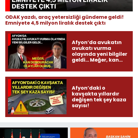
ODAK yazdı, araç yetersizliği gündeme geldi!
Emniyete 4,5 milyon liralık destek çıktı
Afyon’da avukatın
avukatı vurma
olayında yeni bilgiler
geldi... Meğer, kan
donduracak olaylar
olmuş...
Afyon’daki o
kavşakta yıllardır
değişen tek şey kaza
sayısı!