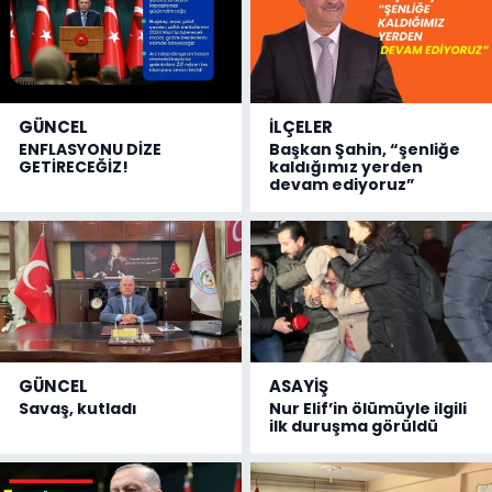
GÜNCEL
İLÇELER
ENFLASYONU DİZE
Başkan Şahin, “şenliğe
GETİRECEĞİZ!
kaldığımız yerden
devam ediyoruz”
GÜNCEL
ASAYİŞ
Savaş, kutladı
Nur Elif’in ölümüyle ilgili
ilk duruşma görüldü