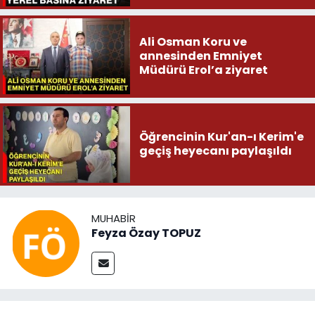
Ali Osman Koru ve
annesinden Emniyet
Müdürü Erol’a ziyaret
Öğrencinin Kur'an-ı Kerim'e
geçiş heyecanı paylaşıldı
MUHABIR
Feyza Özay TOPUZ