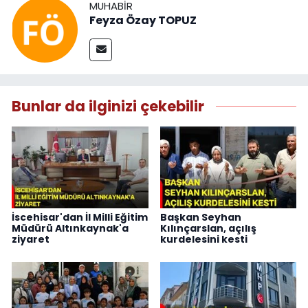
MUHABIR
Feyza Özay TOPUZ
Bunlar da ilginizi çekebilir
İscehisar'dan İl Milli Eğitim
Başkan Seyhan
Müdürü Altınkaynak'a
Kılınçarslan, açılış
ziyaret
kurdelesini kesti