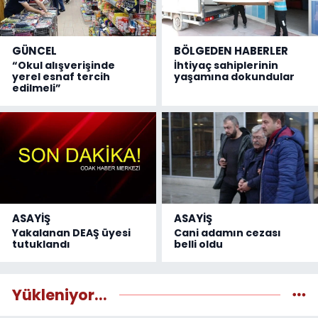
GÜNCEL
BÖLGEDEN HABERLER
“Okul alışverişinde
İhtiyaç sahiplerinin
yerel esnaf tercih
yaşamına dokundular
edilmeli”
ASAYİŞ
ASAYİŞ
Yakalanan DEAŞ üyesi
Cani adamın cezası
tutuklandı
belli oldu
Yükleniyor...