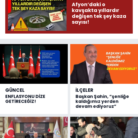
Afyon’daki o
kavşakta yıllardır
değişen tek şey kaza
sayısı!
GÜNCEL
İLÇELER
ENFLASYONU DİZE
Başkan Şahin, “şenliğe
GETİRECEĞİZ!
kaldığımız yerden
devam ediyoruz”