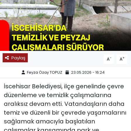
SPOR
11:11 MANŞET
Paylaş
-
+
A
A
Feyza Özay TOPUZ
23.05.2026 - 16:24
İscehisar Belediyesi, ilçe genelinde çevre
düzenleme ve temizlik çalışmalarına
aralıksız devam etti. Vatandaşların daha
temiz ve düzenli bir çevrede yaşamalarını
sağlamak amacıyla başlatılan
çalışmalar kapsamında park ve