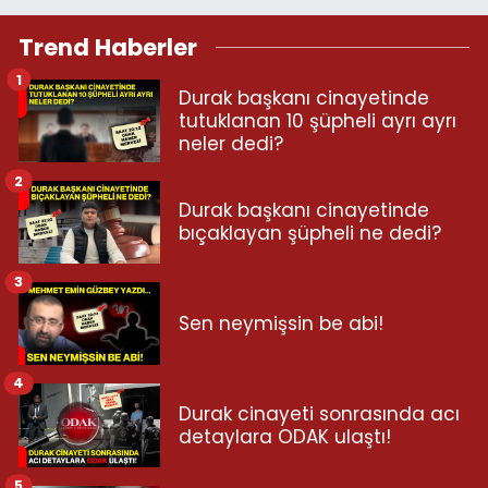
Trend Haberler
1
Durak başkanı cinayetinde
tutuklanan 10 şüpheli ayrı ayrı
neler dedi?
2
Durak başkanı cinayetinde
bıçaklayan şüpheli ne dedi?
3
Sen neymişsin be abi!
4
Durak cinayeti sonrasında acı
detaylara ODAK ulaştı!
5