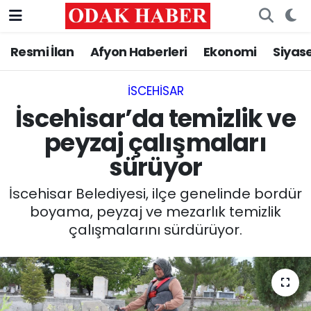
Resmi İlan
Afyon Haberleri
Ekonomi
Siyas
AFYONKARAHİSAR HABERLERİ
Nöbetçi Eczaneler
Resmi İlan
Hava Durumu
İSCEHISAR
İscehisar’da temizlik ve
ASAYİŞ
Trafik Durumu
peyzaj çalışmaları
sürüyor
GÜNCEL
Süper Lig Puan Durumu ve Fikstür
İscehisar Belediyesi, ilçe genelinde bordür
SİYASET
Tüm Manşetler
boyama, peyzaj ve mezarlık temizlik
çalışmalarını sürdürüyor.
EĞİTİM
Son Dakika Haberleri
MAGAZİN
Haber Arşivi
SAĞLIK