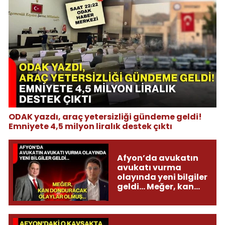
ODAK yazdı, araç yetersizliği gündeme geldi!
Emniyete 4,5 milyon liralık destek çıktı
Afyon’da avukatın
avukatı vurma
olayında yeni bilgiler
geldi... Meğer, kan
donduracak olaylar
olmuş...