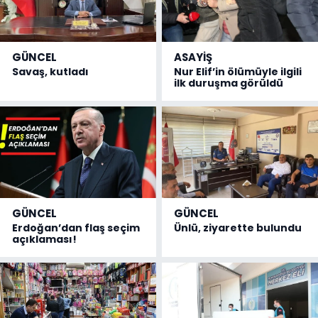
GÜNCEL
ASAYİŞ
Savaş, kutladı
Nur Elif’in ölümüyle ilgili
ilk duruşma görüldü
GÜNCEL
GÜNCEL
Erdoğan’dan flaş seçim
Ünlü, ziyarette bulundu
açıklaması!