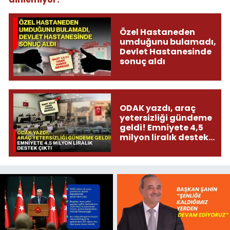
Özel Hastaneden
umduğunu bulamadı,
Devlet Hastanesinde
sonuç aldı
ODAK yazdı, araç
yetersizliği gündeme
geldi! Emniyete 4,5
milyon liralık destek
çıktı