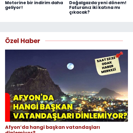
Motorine bir indirim daha
Doğalgazda yeni dönem!
geliyor!
Faturanız iki katına mı
çıkacak?
Özel Haber
Afyon’da hangi başkan vatandaşları
dinlemiyor?