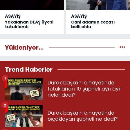
ASAYİŞ
ASAYİŞ
Yakalanan DEAŞ üyesi
Cani adamın cezası
tutuklandı
belli oldu
Yükleniyor...
Trend Haberler
1
Durak başkanı cinayetinde
tutuklanan 10 şüpheli ayrı ayrı
neler dedi?
2
Durak başkanı cinayetinde
bıçaklayan şüpheli ne dedi?