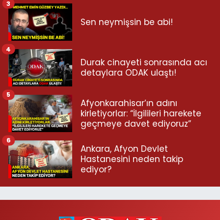
3
Sen neymişsin be abi!
4
Durak cinayeti sonrasında acı
detaylara ODAK ulaştı!
5
Afyonkarahisar’ın adını
kirletiyorlar: “İlgilileri harekete
geçmeye davet ediyoruz”
6
Ankara, Afyon Devlet
Hastanesini neden takip
ediyor?