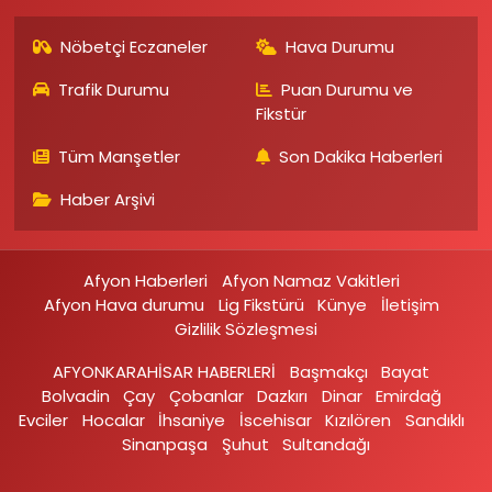
Nöbetçi Eczaneler
Hava Durumu
Trafik Durumu
Puan Durumu ve
Fikstür
Tüm Manşetler
Son Dakika Haberleri
Haber Arşivi
Afyon Haberleri
Afyon Namaz Vakitleri
Afyon Hava durumu
Lig Fikstürü
Künye
İletişim
Gizlilik Sözleşmesi
AFYONKARAHİSAR HABERLERİ
Başmakçı
Bayat
Bolvadin
Çay
Çobanlar
Dazkırı
Dinar
Emirdağ‎
Evciler‎
Hocalar
İhsaniye‎
İscehisar
Kızılören‎
Sandıklı‎
Sinanpaşa
Şuhut
Sultandağı