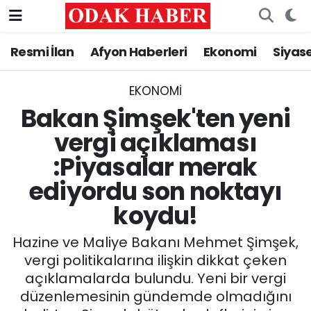
Resmi İlan
Afyon Haberleri
Ekonomi
Siyas
AFYONKARAHİSAR HABERLERİ
Nöbetçi Eczaneler
Resmi İlan
Hava Durumu
EKONOMI
Bakan Şimşek'ten yeni
ASAYİŞ
Trafik Durumu
vergi açıklaması
:Piyasalar merak
GÜNCEL
Süper Lig Puan Durumu ve Fikstür
ediyordu son noktayı
SİYASET
Tüm Manşetler
koydu!
EĞİTİM
Son Dakika Haberleri
Hazine ve Maliye Bakanı Mehmet Şimşek,
vergi politikalarına ilişkin dikkat çeken
MAGAZİN
Haber Arşivi
açıklamalarda bulundu. Yeni bir vergi
düzenlemesinin gündemde olmadığını
SAĞLIK