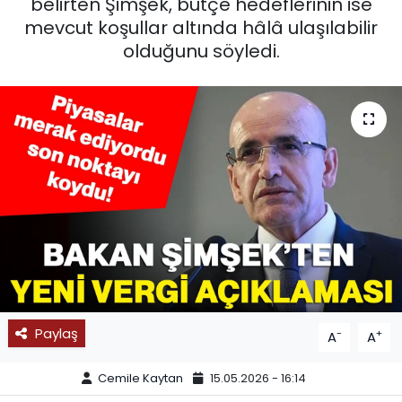
belirten Şimşek, bütçe hedeflerinin ise
mevcut koşullar altında hâlâ ulaşılabilir
SPOR
olduğunu söyledi.
11:11 MANŞET
Paylaş
-
+
A
A
Cemile Kaytan
15.05.2026 - 16:14