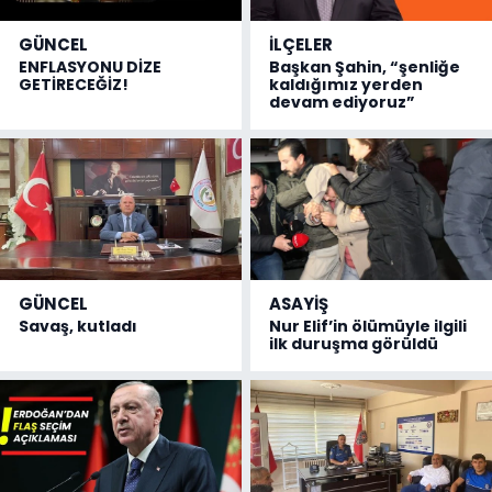
GÜNCEL
İLÇELER
ENFLASYONU DİZE
Başkan Şahin, “şenliğe
GETİRECEĞİZ!
kaldığımız yerden
devam ediyoruz”
GÜNCEL
ASAYİŞ
Savaş, kutladı
Nur Elif’in ölümüyle ilgili
ilk duruşma görüldü