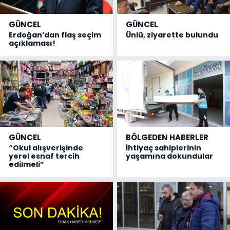
GÜNCEL
GÜNCEL
Erdoğan’dan flaş seçim
Ünlü, ziyarette bulundu
açıklaması!
GÜNCEL
BÖLGEDEN HABERLER
“Okul alışverişinde
İhtiyaç sahiplerinin
yerel esnaf tercih
yaşamına dokundular
edilmeli”