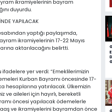
k bayram ikramiyelerinin bayram
ğını duyurdu.
İNDE YAPILACAK
esabından yaptığı paylaşımda,
bayram ikramiyelerinin 17-22 Mayıs
rına aktarılacağını belirtti.
D
G
fadelere yer verdi: “Emeklilerimizin
demeleri Kurban Bayramı öncesinde 17-
ka hesaplarına yatırılacak. Ülkemizin
 ve aileleri için hayırlı, bereketli
yramı öncesi yapılacak ödemelerle
 maaş ve ikramiyelerini bayramdan önce