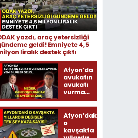
ODAK yazdı, araç yetersizliği
gündeme geldi! Emniyete 4,5
ilyon liralık destek çıktı
Afyon’da
avukatın
avukatı
vurma
olayında
yeni bilgiler
geldi...
Afyon’daki
Meğer, kan
o
donduracak
kavşakta
olaylar
yıllardır