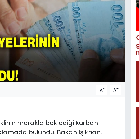
m
-
+
A
A
klinin merakla beklediği Kurban
çıklamada bulundu. Bakan Işıkhan,