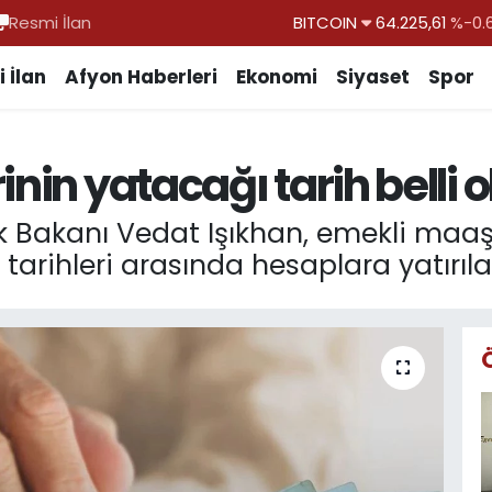
Resmi İlan
DOLAR
47,7143
%0.
EURO
55,0317
%-0.
 İlan
Afyon Haberleri
Ekonomi
Siyaset
Spor
STERLİN
64,2463
%0.
GRAM ALTIN
6510.40
%0.
nin yatacağı tarih belli 
BİST100
13.799
%
BITCOIN
64.225,61
%-0.
k Bakanı Vedat Işıkhan, emekli maaş
 tarihleri arasında hesaplara yatırıla