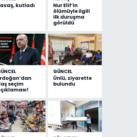
avaş, kutladı
Nur Elif’in
ölümüyle ilgili
ilk duruşma
görüldü
GÜNCEL
GÜNCEL
Erdoğan’dan
Ünlü, ziyarette
laş seçim
bulundu
çıklaması!