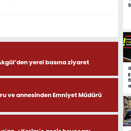
S
ül’den yerel basına ziyaret
f
a
ru ve annesinden Emniyet Müdürü