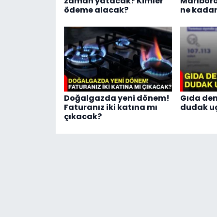
zaman yatacak? Kimler
Marlboro
ödeme alacak?
ne kadar
Doğalgazda yeni dönem!
Gıda den
Faturanız iki katına mı
dudak u
çıkacak?