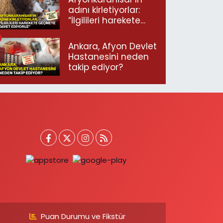
adını kirletiyorlar:
“İlgilileri harekete
geçmeye davet
ediyoruz”
Ankara, Afyon Devlet
Hastanesini neden
takip ediyor?
Puan Durumu ve Fikstür