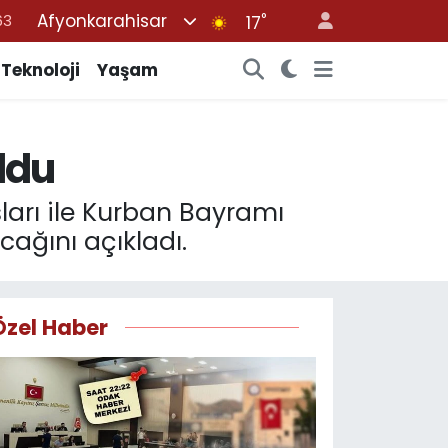
Afyonkarahisar
°
16
17
02
Teknoloji
Yaşam
07
45
oldu
70
63
ları ile Kurban Bayramı
cağını açıkladı.
Özel Haber