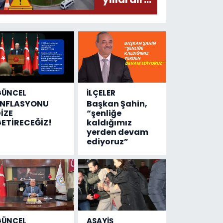
olmuş...
değişen
tek şey
kaza
sayısı!
GÜNCEL
İLÇELER
ENFLASYONU
Başkan Şahin,
İZE
“şenliğe
ETİRECEĞİZ!
kaldığımız
yerden devam
ediyoruz”
GÜNCEL
ASAYİŞ