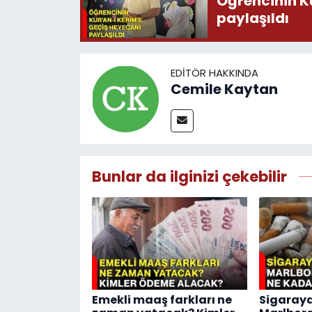
Öğrencinin K
paylaşıldı
EDITÖR HAKKINDA
Cemile Kaytan
Bunlar da ilginizi çekebilir
Emekli maaş farkları ne
Sigaraya