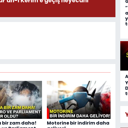
ur'an-ı Kerim'e geçiş heyecanı
“
a
y
t
A
D
t
 bir zam daha!
Motorine bir indirim daha