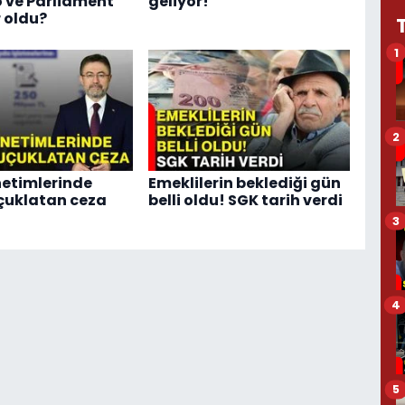
 ve Parliament
geliyor!
 oldu?
1
2
etimlerinde
Emeklilerin beklediği gün
çuklatan ceza
belli oldu! SGK tarih verdi
3
4
5