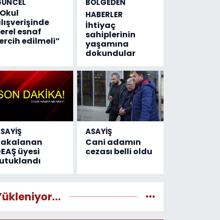
GÜNCEL
BÖLGEDEN
Okul
HABERLER
lışverişinde
İhtiyaç
erel esnaf
sahiplerinin
ercih edilmeli”
yaşamına
dokundular
SAYİŞ
ASAYİŞ
Yakalanan
Cani adamın
EAŞ üyesi
cezası belli oldu
utuklandı
Yükleniyor...