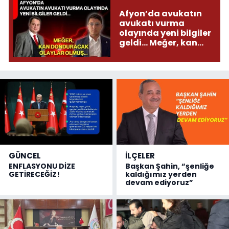
Afyon’da avukatın
avukatı vurma
olayında yeni bilgiler
geldi... Meğer, kan
donduracak olaylar
olmuş...
GÜNCEL
İLÇELER
ENFLASYONU DİZE
Başkan Şahin, “şenliğe
GETİRECEĞİZ!
kaldığımız yerden
devam ediyoruz”