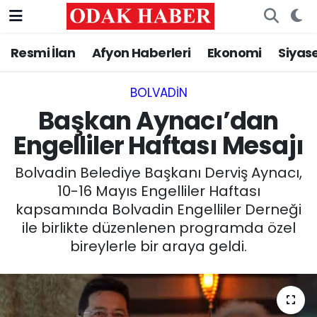
Resmi İlan
Afyon Haberleri
Ekonomi
Siyas
AFYONKARAHİSAR HABERLERİ
Nöbetçi Eczaneler
Resmi İlan
Hava Durumu
BOLVADIN
Başkan Aynacı’dan
ASAYİŞ
Trafik Durumu
Engelliler Haftası Mesajı
GÜNCEL
Süper Lig Puan Durumu ve Fikstür
Bolvadin Belediye Başkanı Derviş Aynacı,
10-16 Mayıs Engelliler Haftası
SİYASET
Tüm Manşetler
kapsamında Bolvadin Engelliler Derneği
ile birlikte düzenlenen programda özel
EĞİTİM
Son Dakika Haberleri
bireylerle bir araya geldi.
MAGAZİN
Haber Arşivi
SAĞLIK