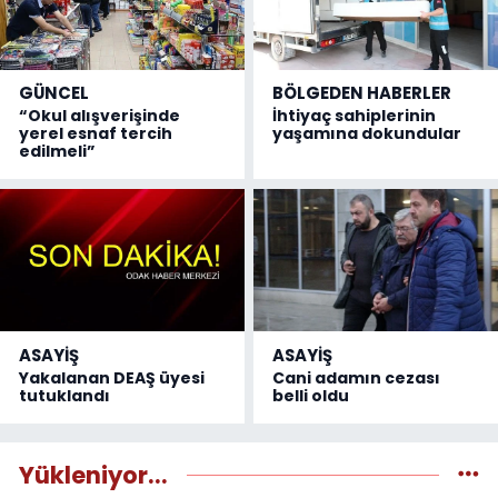
GÜNCEL
BÖLGEDEN HABERLER
“Okul alışverişinde
İhtiyaç sahiplerinin
yerel esnaf tercih
yaşamına dokundular
edilmeli”
ASAYİŞ
ASAYİŞ
Yakalanan DEAŞ üyesi
Cani adamın cezası
tutuklandı
belli oldu
Yükleniyor...