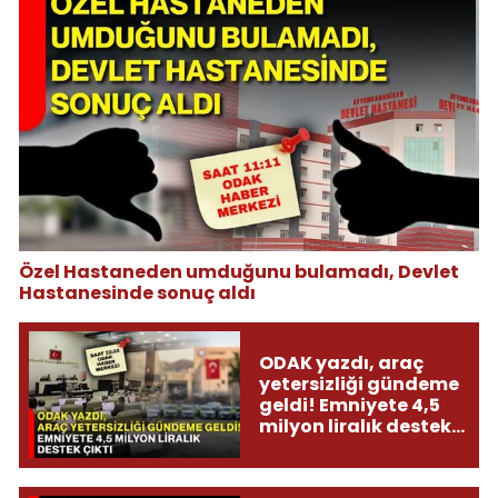
Özel Hastaneden umduğunu bulamadı, Devlet
Hastanesinde sonuç aldı
ODAK yazdı, araç
yetersizliği gündeme
geldi! Emniyete 4,5
milyon liralık destek
çıktı