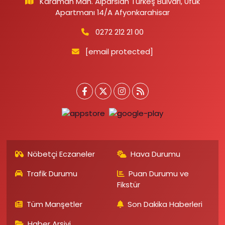
Karaman Mah. Alparslan Türkeş Bulvarı, Ufuk
Apartmanı 14/A Afyonkarahisar
0272 212 21 00
[email protected]
Nöbetçi Eczaneler
Hava Durumu
Trafik Durumu
Puan Durumu ve
Fikstür
Tüm Manşetler
Son Dakika Haberleri
Haber Arşivi