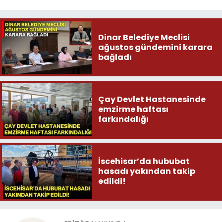
Dinar Belediye Meclisi
ağustos gündemini karara
bağladı
Çay Devlet Hastanesinde
emzirme haftası
farkındalığı
İscehisar’da hububat
hasadı yakından takip
edildi!