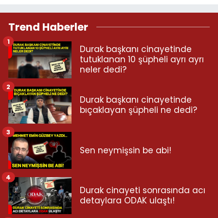
Trend Haberler
1
Durak başkanı cinayetinde
tutuklanan 10 şüpheli ayrı ayrı
neler dedi?
2
Durak başkanı cinayetinde
bıçaklayan şüpheli ne dedi?
3
Sen neymişsin be abi!
4
Durak cinayeti sonrasında acı
detaylara ODAK ulaştı!