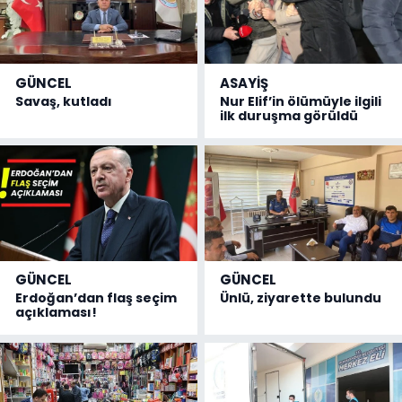
GÜNCEL
ASAYİŞ
Savaş, kutladı
Nur Elif’in ölümüyle ilgili
ilk duruşma görüldü
GÜNCEL
GÜNCEL
Erdoğan’dan flaş seçim
Ünlü, ziyarette bulundu
açıklaması!