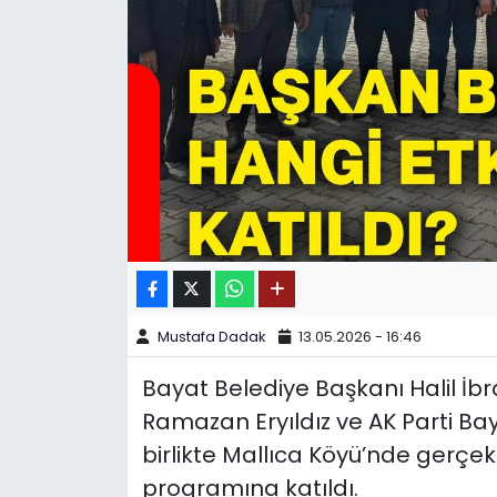
SPOR
11:11 MANŞET
Mustafa Dadak
13.05.2026 - 16:46
Bayat Belediye Başkanı Halil İ
Ramazan Eryıldız ve AK Parti Ba
birlikte Mallıca Köyü’nde gerçek
programına katıldı.