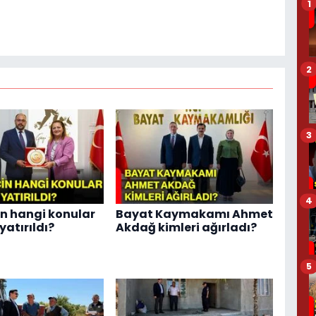
1
2
3
4
in hangi konular
Bayat Kaymakamı Ahmet
atırıldı?
Akdağ kimleri ağırladı?
5