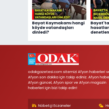
Bayat Kaymakamı hangi
Bayat'ta
köyde vatandaşları
hasatları
dinledi?
denetlen
odakgazetesi.com sitemizi Afyon haberleri v
Afyon son dakika için takip ediniz. Afyon habe
Afyon güncel, Afyon spor ve Afyon magazin
haberleri için bizi takip edin!
Nöbetçi Eczaneler
H