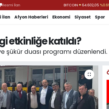
Resmi İlan
DOLAR
47,5986
%0.0
EURO
55,0700
%0.
 İlan
Afyon Haberleri
Ekonomi
Siyaset
Spor
STERLİN
64,2438
%0.2
GRAM ALTIN
6518.23
%0.3
 etkinliğe katıldı?
BİST100
13.703
%
BITCOIN
64.602,05
%0.6
e şükür duası programı düzenlendi.