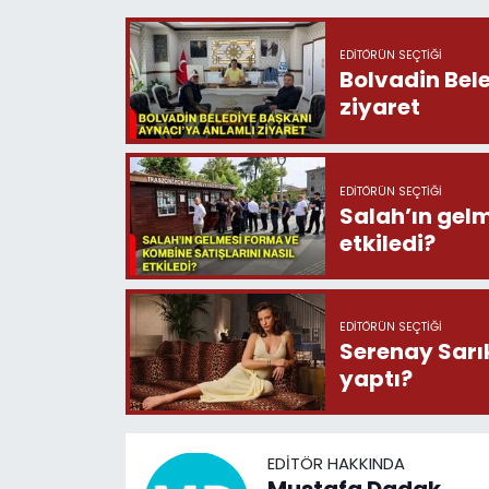
EDITÖRÜN SEÇTIĞI
Bolvadin Bel
ziyaret
EDITÖRÜN SEÇTIĞI
Salah’ın gelm
etkiledi?
EDITÖRÜN SEÇTIĞI
Serenay Sarık
yaptı?
EDITÖR HAKKINDA