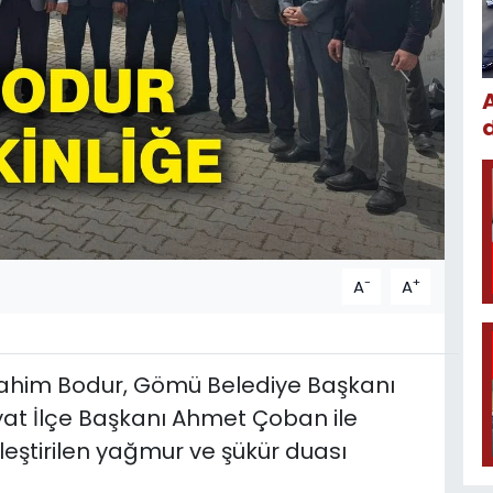
-
+
A
A
brahim Bodur, Gömü Belediye Başkanı
yat İlçe Başkanı Ahmet Çoban ile
leştirilen yağmur ve şükür duası