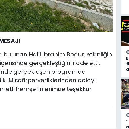
MESAJI
ulunan Halil İbrahim Bodur, etkinliğin
erisinde gerçekleştiğini ifade etti.
f
a
erisinde gerçekleşen programda
ik. Misafirperverliklerinden dolayı
metli hemşehrilerimize teşekkür
“
a