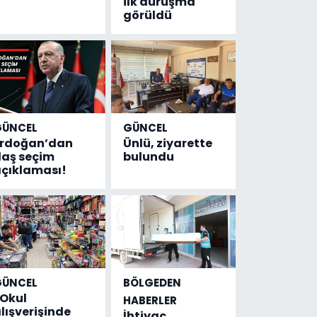
ilk duruşma
görüldü
GÜNCEL
GÜNCEL
Erdoğan’dan
Ünlü, ziyarette
laş seçim
bulundu
çıklaması!
GÜNCEL
BÖLGEDEN
Okul
HABERLER
lışverişinde
İhtiyaç