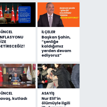
GÜNCEL
İLÇELER
ENFLASYONU
Başkan Şahin,
İZE
“şenliğe
ETİRECEĞİZ!
kaldığımız
yerden devam
ediyoruz”
GÜNCEL
ASAYİŞ
avaş, kutladı
Nur Elif’in
ölümüyle ilgili