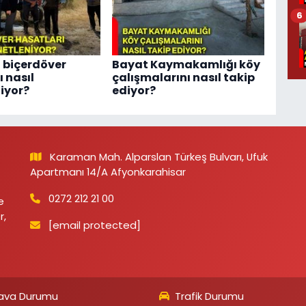
6
 biçerdöver
Bayat Kaymakamlığı köy
 nasıl
çalışmalarını nasıl takip
iyor?
ediyor?
Karaman Mah. Alparslan Türkeş Bulvarı, Ufuk
Apartmanı 14/A Afyonkarahisar
0272 212 21 00
e
r,
[email protected]
ava Durumu
Trafik Durumu