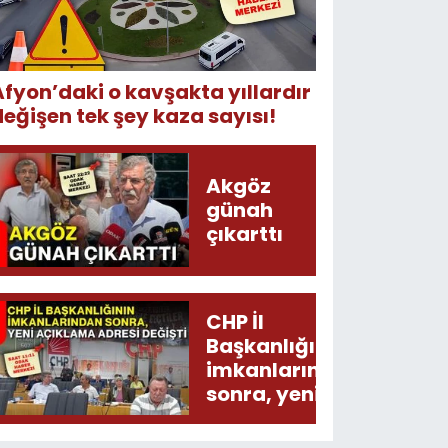
Afyon’daki o kavşakta yıllardır
değişen tek şey kaza sayısı!
Akgöz
günah
çıkarttı
CHP İl
Başkanlığının
imkanlarından
sonra, yeni
açıklama
adresi değişti!