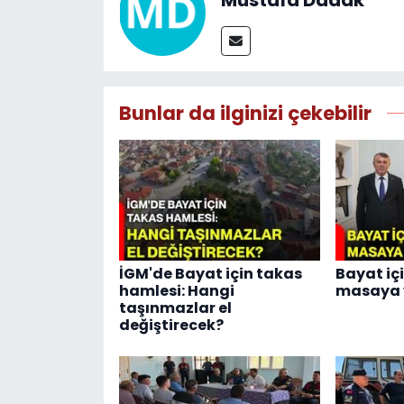
Mustafa Dadak
Bunlar da ilginizi çekebilir
İGM'de Bayat için takas
Bayat iç
hamlesi: Hangi
masaya y
taşınmazlar el
değiştirecek?