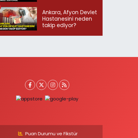
geçmeye davet
ediyoruz”
Ankara, Afyon Devlet
Hastanesini neden
takip ediyor?
Puan Durumu ve Fikstür