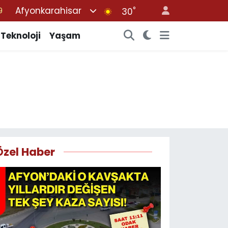
Afyonkarahisar
°
6
30
1
Teknoloji
Yaşam
1
9
0
9
Özel Haber