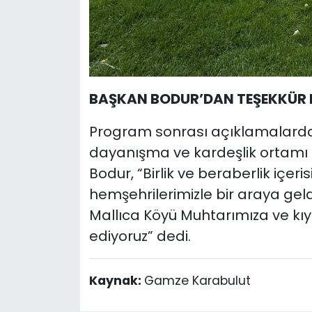
BAŞKAN BODUR’DAN TEŞEKKÜR 
Program sonrası açıklamalarda b
dayanışma ve kardeşlik ortamı iç
Bodur, “Birlik ve beraberlik iç
hemşehrilerimizle bir araya geld
Mallıca Köyü Muhtarımıza ve kıy
ediyoruz” dedi.
Kaynak:
Gamze Karabulut