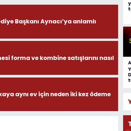
y
t
ediye Başkanı Aynacı’ya anlamlı
esi forma ve kombine satışlarını nasıl
A
D
t
aya aynı ev için neden iki kez ödeme