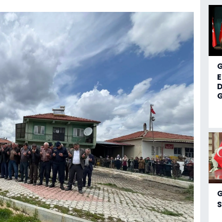
D
G
S