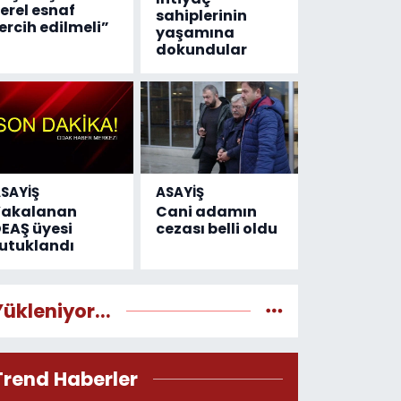
erel esnaf
sahiplerinin
ercih edilmeli”
yaşamına
dokundular
SAYİŞ
ASAYİŞ
Yakalanan
Cani adamın
EAŞ üyesi
cezası belli oldu
utuklandı
Yükleniyor...
Trend Haberler