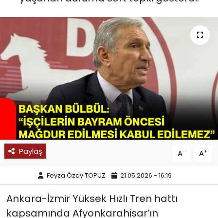
SPOR
11:11 MANŞET
Paylaş
-
+
A
A
Feyza Özay TOPUZ
21.05.2026 - 16:19
Ankara-İzmir Yüksek Hızlı Tren hattı
kapsamında Afyonkarahisar’ın