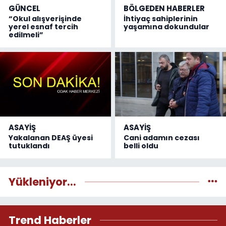
GÜNCEL
BÖLGEDEN HABERLER
“Okul alışverişinde
İhtiyaç sahiplerinin
yerel esnaf tercih
yaşamına dokundular
edilmeli”
ASAYİŞ
ASAYİŞ
Yakalanan DEAŞ üyesi
Cani adamın cezası
tutuklandı
belli oldu
Yükleniyor...
Trend Haberler