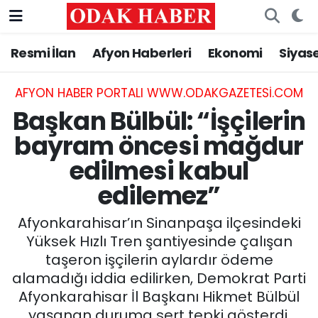
Resmi İlan
Afyon Haberleri
Ekonomi
Siyas
AFYONKARAHİSAR HABERLERİ
Nöbetçi Eczaneler
Resmi İlan
Hava Durumu
AFYON HABER PORTALI WWW.ODAKGAZETESI.COM
Başkan Bülbül: “İşçilerin
ASAYİŞ
Trafik Durumu
bayram öncesi mağdur
edilmesi kabul
GÜNCEL
Süper Lig Puan Durumu ve Fikstür
edilemez”
SİYASET
Tüm Manşetler
Afyonkarahisar’ın Sinanpaşa ilçesindeki
EĞİTİM
Son Dakika Haberleri
Yüksek Hızlı Tren şantiyesinde çalışan
taşeron işçilerin aylardır ödeme
MAGAZİN
Haber Arşivi
alamadığı iddia edilirken, Demokrat Parti
Afyonkarahisar İl Başkanı Hikmet Bülbül
SAĞLIK
yaşanan duruma sert tepki gösterdi.