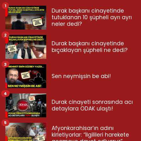
1
Durak başkanı cinayetinde
tutuklanan 10 şüpheli ayrı ayrı
neler dedi?
2
Durak başkanı cinayetinde
bıçaklayan şüpheli ne dedi?
3
Sen neymişsin be abi!
4
Durak cinayeti sonrasında acı
detaylara ODAK ulaştı!
5
Afyonkarahisar’ın adını
kirletiyorlar: “İlgilileri harekete