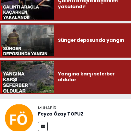
Çalıntı araçla kaçarken
yakalandı!
Sünger deposunda yangın
Yangına karşı seferber
oldular
MUHABIR
Feyza Özay TOPUZ