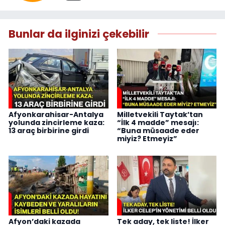
Bunlar da ilginizi çekebilir
Afyonkarahisar-Antalya
Milletvekili Taytak’tan
yolunda zincirleme kaza:
“İlk 4 madde” mesajı:
13 araç birbirine girdi
“Buna müsaade eder
miyiz? Etmeyiz”
Afyon’daki kazada
Tek aday, tek liste! İlker