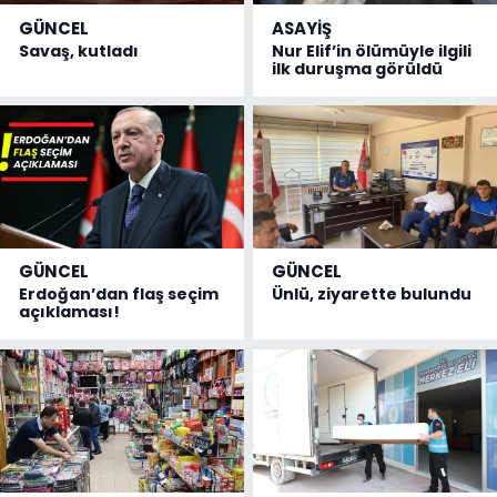
GÜNCEL
ASAYİŞ
Savaş, kutladı
Nur Elif’in ölümüyle ilgili
ilk duruşma görüldü
GÜNCEL
GÜNCEL
Erdoğan’dan flaş seçim
Ünlü, ziyarette bulundu
açıklaması!