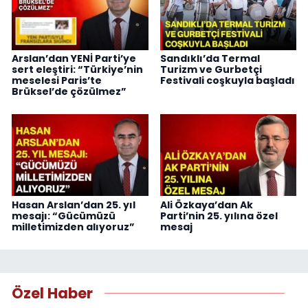
Arslan’dan YENİ Parti’ye
Sandıklı’da Termal
sert eleştiri: “Türkiye’nin
Turizm ve Gurbetçi
meselesi Paris’te
Festivali coşkuyla başladı
Brüksel’de çözülmez”
Hasan Arslan’dan 25. yıl
Ali Özkaya’dan Ak
mesajı: “Gücümüzü
Parti’nin 25. yılına özel
milletimizden alıyoruz”
mesaj
Özel Haber