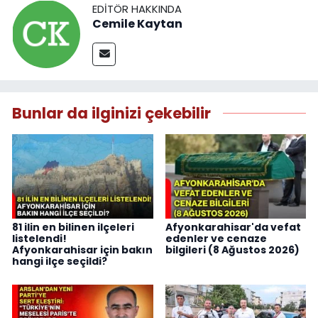
EDITÖR HAKKINDA
Cemile Kaytan
Bunlar da ilginizi çekebilir
81 ilin en bilinen ilçeleri
Afyonkarahisar'da vefat
listelendi!
edenler ve cenaze
Afyonkarahisar için bakın
bilgileri (8 Ağustos 2026)
hangi ilçe seçildi?