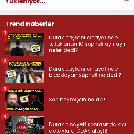
Yükleniyor...
Trend Haberler
1
Durak başkanı cinayetinde
tutuklanan 10 şüpheli ayrı ayrı
neler dedi?
2
Durak başkanı cinayetinde
bıçaklayan şüpheli ne dedi?
3
Sen neymişsin be abi!
4
Durak cinayeti sonrasında acı
detaylara ODAK ulaştı!