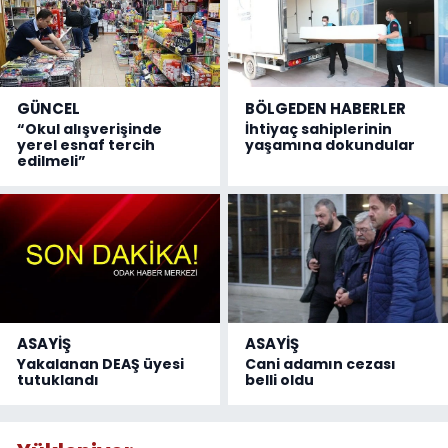
GÜNCEL
BÖLGEDEN HABERLER
“Okul alışverişinde
İhtiyaç sahiplerinin
yerel esnaf tercih
yaşamına dokundular
edilmeli”
ASAYİŞ
ASAYİŞ
Yakalanan DEAŞ üyesi
Cani adamın cezası
tutuklandı
belli oldu