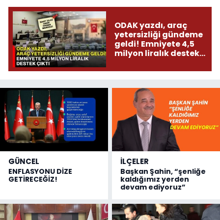
ODAK yazdı, araç
yetersizliği gündeme
geldi! Emniyete 4,5
milyon liralık destek
çıktı
GÜNCEL
İLÇELER
ENFLASYONU DİZE
Başkan Şahin, “şenliğe
GETİRECEĞİZ!
kaldığımız yerden
devam ediyoruz”