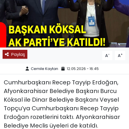
SPOR
11:11 MANŞET
Paylaş
-
+
A
A
Cemile Kaytan
12.05.2026 - 16:45
Cumhurbaşkanı Recep Tayyip Erdoğan,
Afyonkarahisar Belediye Başkanı Burcu
Köksal ile Dinar Belediye Başkanı Veysel
Topçu’ya Cumhurbaşkanı Recep Tayyip
Erdoğan rozetlerini taktı. Afyonkarahisar
Belediye Meclis üyeleri de katıldı.