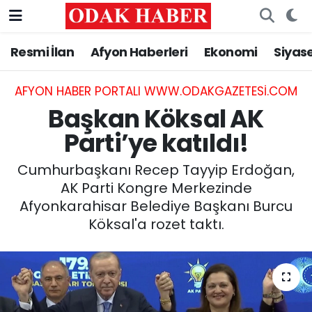
Resmi İlan
Afyon Haberleri
Ekonomi
Siyas
AFYONKARAHİSAR HABERLERİ
Nöbetçi Eczaneler
Resmi İlan
Hava Durumu
AFYON HABER PORTALI WWW.ODAKGAZETESI.COM
Başkan Köksal AK
ASAYİŞ
Trafik Durumu
Parti’ye katıldı!
GÜNCEL
Süper Lig Puan Durumu ve Fikstür
Cumhurbaşkanı Recep Tayyip Erdoğan,
AK Parti Kongre Merkezinde
SİYASET
Tüm Manşetler
Afyonkarahisar Belediye Başkanı Burcu
Köksal'a rozet taktı.
EĞİTİM
Son Dakika Haberleri
MAGAZİN
Haber Arşivi
SAĞLIK