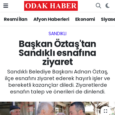
Resmi İlan
Afyon Haberleri
Ekonomi
Siyas
AFYONKARAHİSAR HABERLERİ
Nöbetçi Eczaneler
Resmi İlan
Hava Durumu
SANDIKLI‎
Başkan Öztaş'tan
ASAYİŞ
Trafik Durumu
Sandıklı esnafına
ziyaret
GÜNCEL
Süper Lig Puan Durumu ve Fikstür
Sandıklı Belediye Başkanı Adnan Öztaş,
SİYASET
Tüm Manşetler
ilçe esnafını ziyaret ederek hayırlı işler ve
bereketli kazançlar diledi. Ziyaretlerde
EĞİTİM
Son Dakika Haberleri
esnafın talep ve önerileri de dinlendi.
MAGAZİN
Haber Arşivi
SAĞLIK