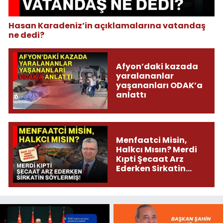
Hasan Karadeniz’in açıklamalarına vatandaş
ne dedi?
Afyon’daki kazada
yaralananlar
yaşananları ODAK’a
anlattı
Menfaatci Misin,
Halkcı Mısın? Merdi
Kıpti Şecaat Arz
Ederken Sirkatin
Söylermiş!