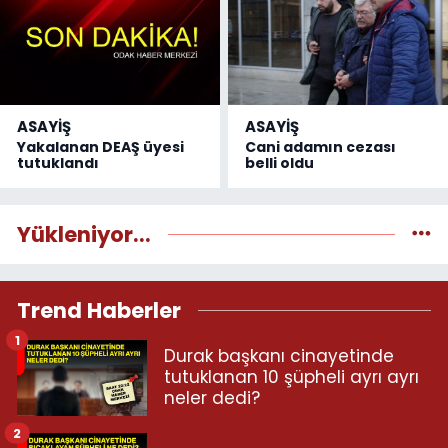
ASAYİŞ
ASAYİŞ
Yakalanan DEAŞ üyesi
Cani adamın cezası
tutuklandı
belli oldu
Yükleniyor...
Trend Haberler
1
Durak başkanı cinayetinde
tutuklanan 10 şüpheli ayrı ayrı
neler dedi?
2