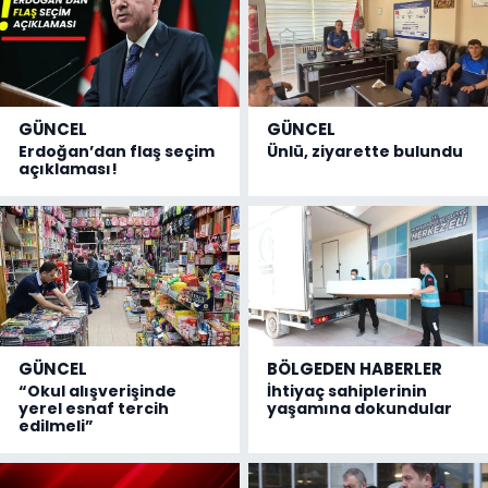
GÜNCEL
GÜNCEL
Erdoğan’dan flaş seçim
Ünlü, ziyarette bulundu
açıklaması!
GÜNCEL
BÖLGEDEN HABERLER
“Okul alışverişinde
İhtiyaç sahiplerinin
yerel esnaf tercih
yaşamına dokundular
edilmeli”