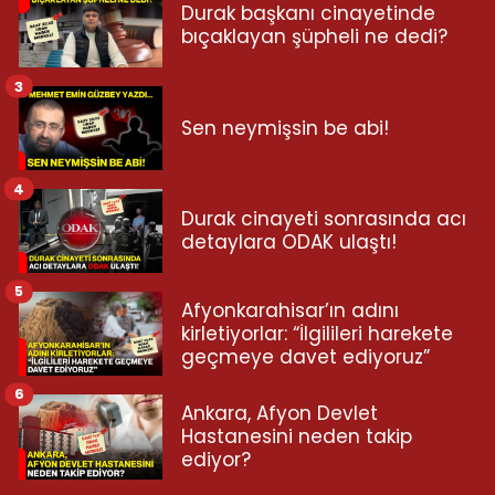
Durak başkanı cinayetinde
bıçaklayan şüpheli ne dedi?
3
Sen neymişsin be abi!
4
Durak cinayeti sonrasında acı
detaylara ODAK ulaştı!
5
Afyonkarahisar’ın adını
kirletiyorlar: “İlgilileri harekete
geçmeye davet ediyoruz”
6
Ankara, Afyon Devlet
Hastanesini neden takip
ediyor?