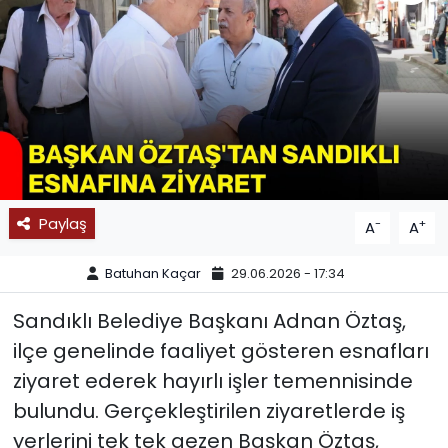
SPOR
11:11 MANŞET
Paylaş
-
+
A
A
Batuhan Kaçar
29.06.2026 - 17:34
Sandıklı Belediye Başkanı Adnan Öztaş,
ilçe genelinde faaliyet gösteren esnafları
ziyaret ederek hayırlı işler temennisinde
bulundu. Gerçekleştirilen ziyaretlerde iş
yerlerini tek tek gezen Başkan Öztaş,