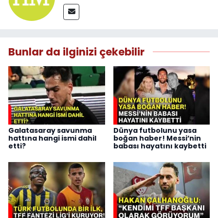
Bunlar da ilginizi çekebilir
Galatasaray savunma
Dünya futbolunu yasa
hattına hangi ismi dahil
boğan haber! Messi’nin
etti?
babası hayatını kaybetti