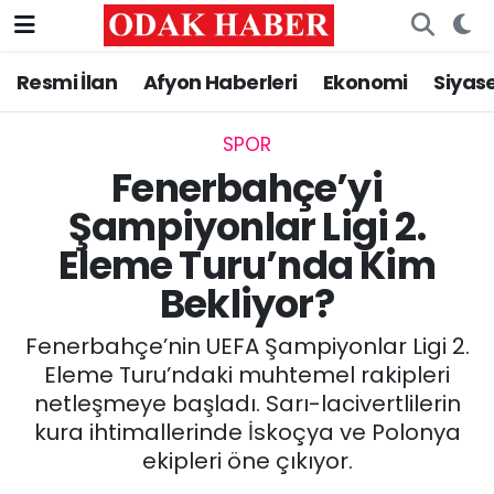
Resmi İlan
Afyon Haberleri
Ekonomi
Siyas
AFYONKARAHİSAR HABERLERİ
Nöbetçi Eczaneler
Resmi İlan
Hava Durumu
SPOR
Fenerbahçe’yi
ASAYİŞ
Trafik Durumu
Şampiyonlar Ligi 2.
Eleme Turu’nda Kim
GÜNCEL
Süper Lig Puan Durumu ve Fikstür
Bekliyor?
SİYASET
Tüm Manşetler
Fenerbahçe’nin UEFA Şampiyonlar Ligi 2.
EĞİTİM
Son Dakika Haberleri
Eleme Turu’ndaki muhtemel rakipleri
netleşmeye başladı. Sarı-lacivertlilerin
MAGAZİN
Haber Arşivi
kura ihtimallerinde İskoçya ve Polonya
ekipleri öne çıkıyor.
SAĞLIK