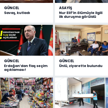
GÜNCEL
ASAYİŞ
Savaş, kutladı
Nur Elif’in ölümüyle ilgili
ilk duruşma görüldü
GÜNCEL
GÜNCEL
Erdoğan’dan flaş seçim
Ünlü, ziyarette bulundu
açıklaması!