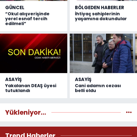
GÜNCEL
BÖLGEDEN HABERLER
“Okul alışverişinde
İhtiyaç sahiplerinin
yerel esnaf tercih
yaşamına dokundular
edilmeli”
ASAYİŞ
ASAYİŞ
Yakalanan DEAŞ üyesi
Cani adamın cezası
tutuklandı
belli oldu
Yükleniyor...
Trend Haberler