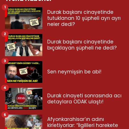
1
Durak başkanı cinayetinde
tutuklanan 10 şüpheli ayrı ayrı
neler dedi?
2
Durak başkanı cinayetinde
bıçaklayan şüpheli ne dedi?
3
Sen neymişsin be abi!
4
Durak cinayeti sonrasında acı
detaylara ODAK ulaştı!
5
Afyonkarahisar’ın adını
kirletiyorlar: “İlgilileri harekete