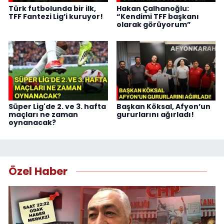
Türk futbolunda bir ilk,
Hakan Çalhanoğlu:
TFF Fantezi Lig’i kuruyor!
“Kendimi TFF başkanı
olarak görüyorum”
Süper Lig'de 2. ve 3. hafta
Başkan Köksal, Afyon’un
maçları ne zaman
gururlarını ağırladı!
oynanacak?
Özel Haber