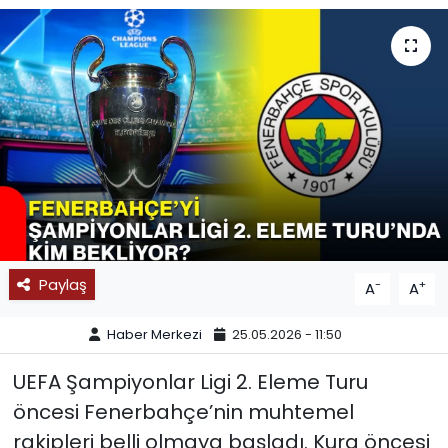
SPOR
11:11 MANŞET
Paylaş
-
+
A
A
Haber Merkezi
25.05.2026 - 11:50
UEFA Şampiyonlar Ligi 2. Eleme Turu
öncesi Fenerbahçe’nin muhtemel
rakipleri belli olmaya başladı. Kura öncesi