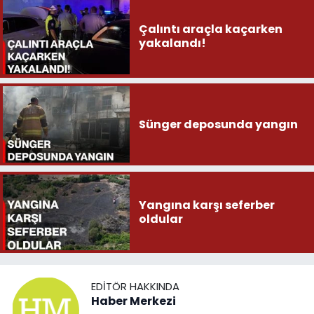
Çalıntı araçla kaçarken
yakalandı!
Sünger deposunda yangın
Yangına karşı seferber
oldular
EDITÖR HAKKINDA
Haber Merkezi