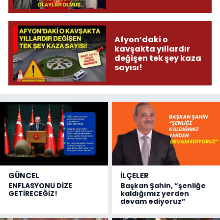
donduracak olaylar
olmuş...
Afyon’daki o
kavşakta yıllardır
değişen tek şey kaza
sayısı!
GÜNCEL
İLÇELER
ENFLASYONU DİZE
Başkan Şahin, “şenliğe
GETİRECEĞİZ!
kaldığımız yerden
devam ediyoruz”