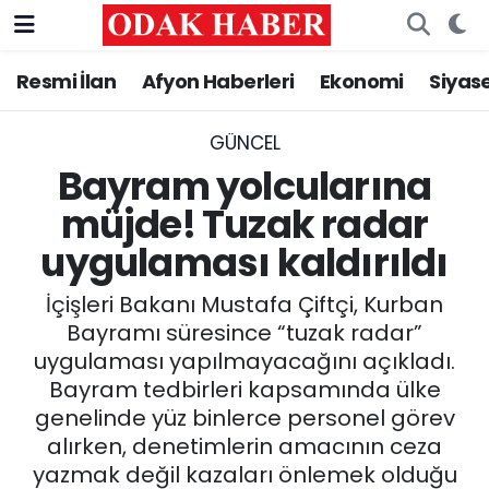
Resmi İlan
Afyon Haberleri
Ekonomi
Siyas
AFYONKARAHİSAR HABERLERİ
Nöbetçi Eczaneler
Resmi İlan
Hava Durumu
GÜNCEL
Bayram yolcularına
ASAYİŞ
Trafik Durumu
müjde! Tuzak radar
uygulaması kaldırıldı
GÜNCEL
Süper Lig Puan Durumu ve Fikstür
İçişleri Bakanı Mustafa Çiftçi, Kurban
SİYASET
Tüm Manşetler
Bayramı süresince “tuzak radar”
uygulaması yapılmayacağını açıkladı.
EĞİTİM
Son Dakika Haberleri
Bayram tedbirleri kapsamında ülke
genelinde yüz binlerce personel görev
MAGAZİN
Haber Arşivi
alırken, denetimlerin amacının ceza
SAĞLIK
yazmak değil kazaları önlemek olduğu