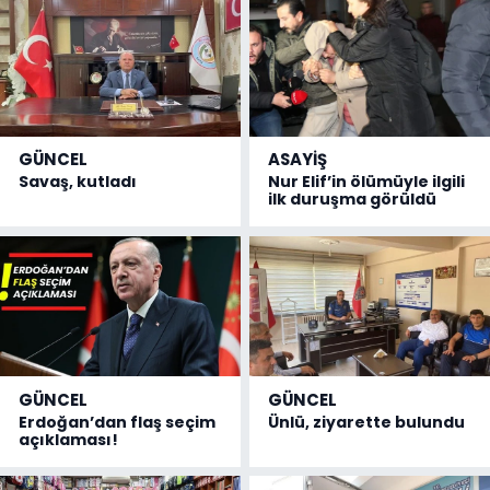
GÜNCEL
ASAYİŞ
Savaş, kutladı
Nur Elif’in ölümüyle ilgili
ilk duruşma görüldü
GÜNCEL
GÜNCEL
Erdoğan’dan flaş seçim
Ünlü, ziyarette bulundu
açıklaması!