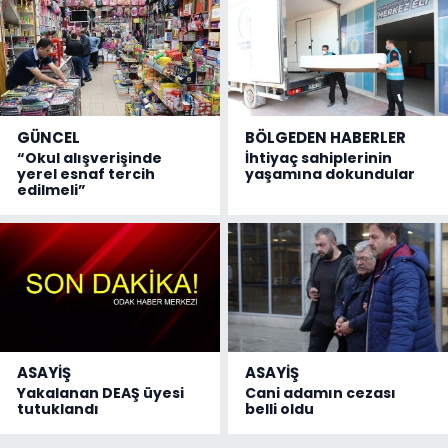
GÜNCEL
BÖLGEDEN HABERLER
“Okul alışverişinde
İhtiyaç sahiplerinin
yerel esnaf tercih
yaşamına dokundular
edilmeli”
ASAYİŞ
ASAYİŞ
Yakalanan DEAŞ üyesi
Cani adamın cezası
tutuklandı
belli oldu