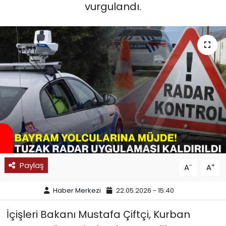
vurgulandı.
SPOR
11:11 MANŞET
Paylaş
-
+
A
A
Haber Merkezi
22.05.2026 - 15:40
İçişleri Bakanı Mustafa Çiftçi, Kurban