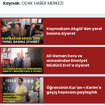
Kaynak:
ODAK HABER MERKEZİ
Kaymakam Akgül’den yerel
basına ziyaret
Ali Osman Koru ve
annesinden Emniyet
Müdürü Erol’a ziyaret
Öğrencinin Kur'an-ı Kerim'e
geçiş heyecanı paylaşıldı