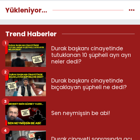
Yükleniyor...
Trend Haberler
1
Durak başkanı cinayetinde
tutuklanan 10 şüpheli ayrı ayrı
neler dedi?
2
Durak başkanı cinayetinde
bıçaklayan şüpheli ne dedi?
3
Sen neymişsin be abi!
4
Durak cinayeti sonrasında acı