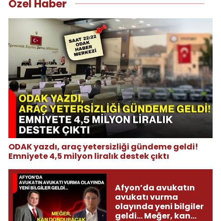
Özel Haber
ODAK yazdı, araç yetersizliği gündeme geldi!
Emniyete 4,5 milyon liralık destek çıktı
Afyon’da avukatın
avukatı vurma
olayında yeni bilgiler
geldi... Meğer, kan