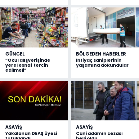
GÜNCEL
BÖLGEDEN HABERLER
“Okul alışverişinde
İhtiyaç sahiplerinin
yerel esnaf tercih
yaşamına dokundular
edilmeli”
ASAYİŞ
ASAYİŞ
Yakalanan DEAŞ üyesi
Cani adamın cezası
tutuklandı
belli oldu