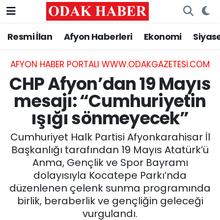
Resmi İlan
Afyon Haberleri
Ekonomi
Siyas
AFYONKARAHİSAR HABERLERİ
Nöbetçi Eczaneler
Resmi İlan
Hava Durumu
AFYON HABER PORTALI WWW.ODAKGAZETESI.COM
CHP Afyon’dan 19 Mayıs
ASAYİŞ
Trafik Durumu
mesajı: “Cumhuriyetin
ışığı sönmeyecek”
GÜNCEL
Süper Lig Puan Durumu ve Fikstür
Cumhuriyet Halk Partisi Afyonkarahisar İl
SİYASET
Tüm Manşetler
Başkanlığı tarafından 19 Mayıs Atatürk’ü
Anma, Gençlik ve Spor Bayramı
EĞİTİM
Son Dakika Haberleri
dolayısıyla Kocatepe Parkı’nda
düzenlenen çelenk sunma programında
MAGAZİN
Haber Arşivi
birlik, beraberlik ve gençliğin geleceği
SAĞLIK
vurgulandı.