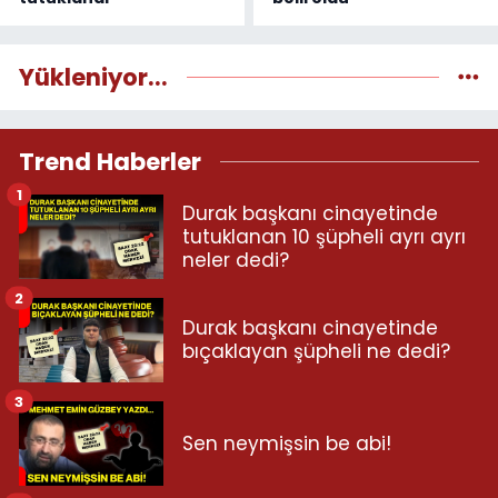
Yükleniyor...
Trend Haberler
1
Durak başkanı cinayetinde
tutuklanan 10 şüpheli ayrı ayrı
neler dedi?
2
Durak başkanı cinayetinde
bıçaklayan şüpheli ne dedi?
3
Sen neymişsin be abi!