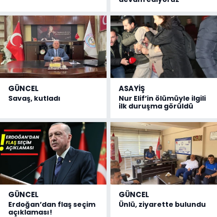
GÜNCEL
ASAYİŞ
Savaş, kutladı
Nur Elif’in ölümüyle ilgili
ilk duruşma görüldü
GÜNCEL
GÜNCEL
Erdoğan’dan flaş seçim
Ünlü, ziyarette bulundu
açıklaması!