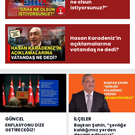
ne olsun
istiyorsunuz?”
Hasan Karadeniz’in
açıklamalarına
vatandaş ne dedi?
GÜNCEL
İLÇELER
ENFLASYONU DİZE
Başkan Şahin, “şenliğe
GETİRECEĞİZ!
kaldığımız yerden
devam ediyoruz”