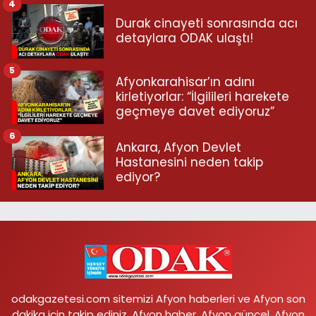
4
Durak cinayeti sonrasında acı
detaylara ODAK ulaştı!
5
Afyonkarahisar’ın adını
kirletiyorlar: “İlgilileri harekete
geçmeye davet ediyoruz”
6
Ankara, Afyon Devlet
Hastanesini neden takip
ediyor?
odakgazetesi.com sitemizi Afyon haberleri ve Afyon son
dakika için takip ediniz. Afyon haber, Afyon güncel, Afyon