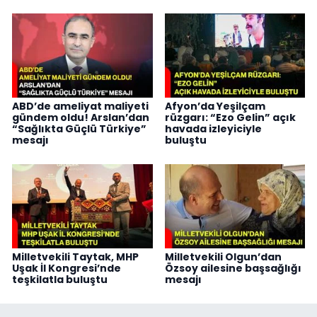
ABD’de ameliyat maliyeti
Afyon’da Yeşilçam
gündem oldu! Arslan’dan
rüzgarı: “Ezo Gelin” açık
“Sağlıkta Güçlü Türkiye”
havada izleyiciyle
mesajı
buluştu
Milletvekili Taytak, MHP
Milletvekili Olgun’dan
Uşak İl Kongresi’nde
Özsoy ailesine başsağlığı
teşkilatla buluştu
mesajı