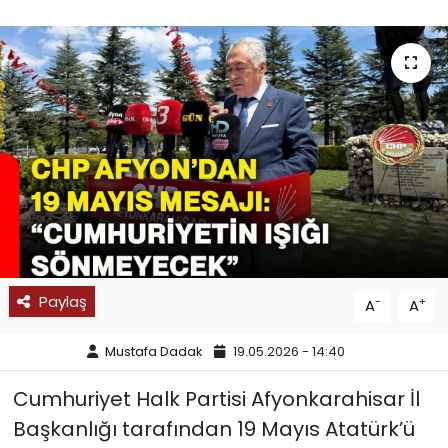
SPOR
11:11 MANŞET
Paylaş
-
+
A
A
Mustafa Dadak
19.05.2026 - 14:40
Cumhuriyet Halk Partisi Afyonkarahisar İl
Başkanlığı tarafından 19 Mayıs Atatürk’ü