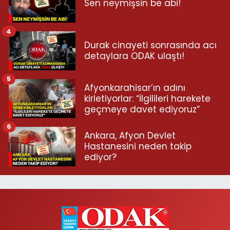
Sen neymişsin be abi!
4
Durak cinayeti sonrasında acı
detaylara ODAK ulaştı!
5
Afyonkarahisar’ın adını
kirletiyorlar: “İlgilileri harekete
geçmeye davet ediyoruz”
6
Ankara, Afyon Devlet
Hastanesini neden takip
ediyor?