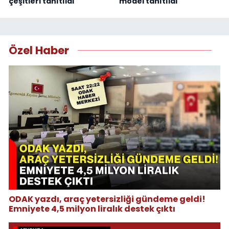
çeşitleri tanıtıldı
model tanıtıldı
Özel Haber
ODAK yazdı, araç yetersizliği gündeme geldi!
Emniyete 4,5 milyon liralık destek çıktı