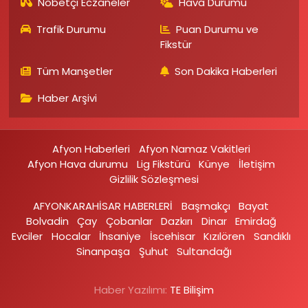
Nöbetçi Eczaneler
Hava Durumu
Trafik Durumu
Puan Durumu ve
Fikstür
Tüm Manşetler
Son Dakika Haberleri
Haber Arşivi
Afyon Haberleri
Afyon Namaz Vakitleri
Afyon Hava durumu
Lig Fikstürü
Künye
İletişim
Gizlilik Sözleşmesi
AFYONKARAHİSAR HABERLERİ
Başmakçı
Bayat
Bolvadin
Çay
Çobanlar
Dazkırı
Dinar
Emirdağ‎
Evciler‎
Hocalar
İhsaniye‎
İscehisar
Kızılören‎
Sandıklı‎
Sinanpaşa
Şuhut
Sultandağı
Haber Yazılımı:
TE Bilişim