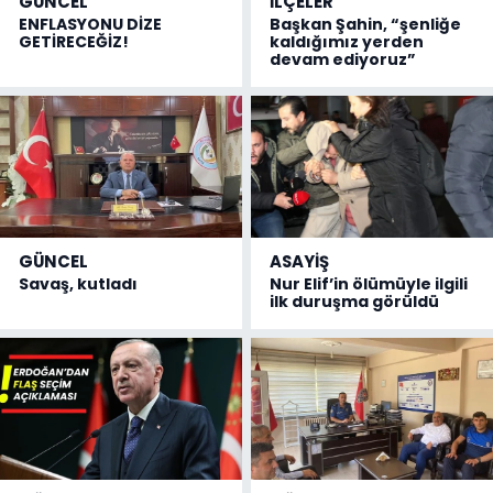
GÜNCEL
İLÇELER
ENFLASYONU DİZE
Başkan Şahin, “şenliğe
GETİRECEĞİZ!
kaldığımız yerden
devam ediyoruz”
GÜNCEL
ASAYİŞ
Savaş, kutladı
Nur Elif’in ölümüyle ilgili
ilk duruşma görüldü