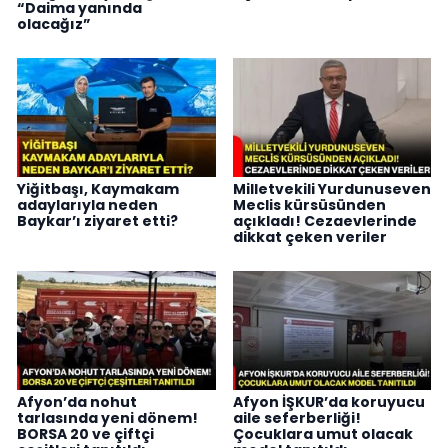
“Daima yanında
olacağız”
Yiğitbaşı, Kaymakam
Milletvekili Yurdunuseven
adaylarıyla neden
Meclis kürsüsünden
Baykar’ı ziyaret etti?
açıkladı! Cezaevlerinde
dikkat çeken veriler
Afyon’da nohut
Afyon İŞKUR’da koruyucu
tarlasında yeni dönem!
aile seferberliği!
BORSA 20 ve çiftçi
Çocuklara umut olacak