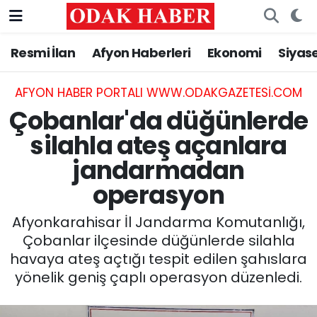
Resmi İlan
Afyon Haberleri
Ekonomi
Siyas
AFYONKARAHİSAR HABERLERİ
Nöbetçi Eczaneler
Resmi İlan
Hava Durumu
AFYON HABER PORTALI WWW.ODAKGAZETESI.COM
Çobanlar'da düğünlerde
ASAYİŞ
Trafik Durumu
silahla ateş açanlara
jandarmadan
GÜNCEL
Süper Lig Puan Durumu ve Fikstür
operasyon
SİYASET
Tüm Manşetler
Afyonkarahisar İl Jandarma Komutanlığı,
EĞİTİM
Son Dakika Haberleri
Çobanlar ilçesinde düğünlerde silahla
havaya ateş açtığı tespit edilen şahıslara
MAGAZİN
Haber Arşivi
yönelik geniş çaplı operasyon düzenledi.
SAĞLIK