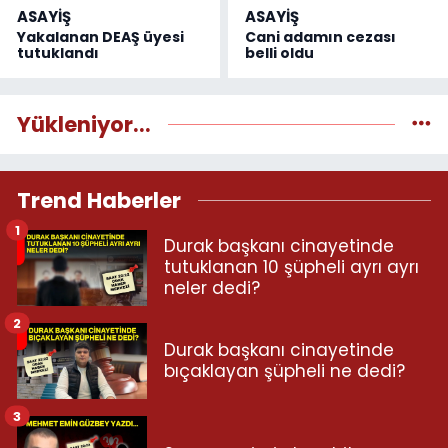
ASAYİŞ
ASAYİŞ
Yakalanan DEAŞ üyesi
Cani adamın cezası
tutuklandı
belli oldu
Yükleniyor...
Trend Haberler
1
Durak başkanı cinayetinde
tutuklanan 10 şüpheli ayrı ayrı
neler dedi?
2
Durak başkanı cinayetinde
bıçaklayan şüpheli ne dedi?
3