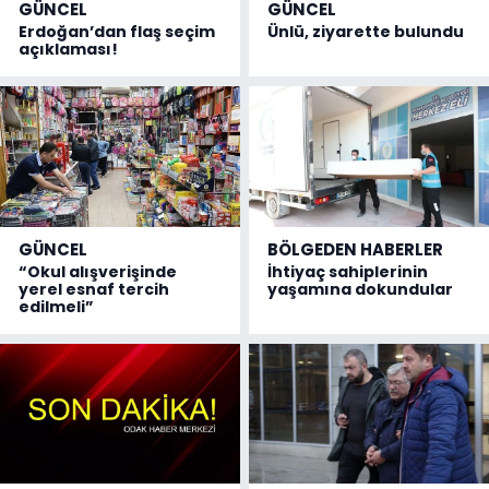
GÜNCEL
GÜNCEL
Erdoğan’dan flaş seçim
Ünlü, ziyarette bulundu
açıklaması!
GÜNCEL
BÖLGEDEN HABERLER
“Okul alışverişinde
İhtiyaç sahiplerinin
yerel esnaf tercih
yaşamına dokundular
edilmeli”