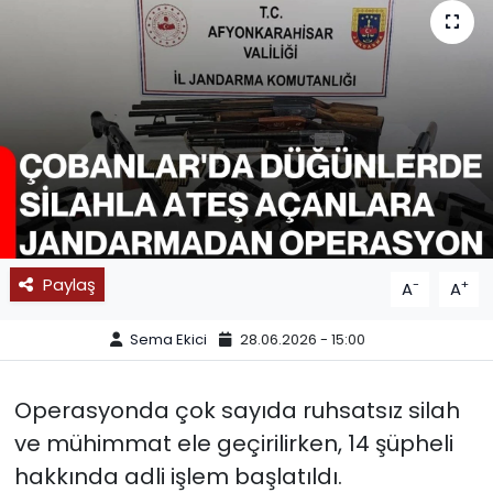
SPOR
11:11 MANŞET
Paylaş
-
+
A
A
Sema Ekici
28.06.2026 - 15:00
Operasyonda çok sayıda ruhsatsız silah
ve mühimmat ele geçirilirken, 14 şüpheli
hakkında adli işlem başlatıldı.