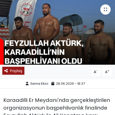
SPOR
11:11 MANŞET
Paylaş
-
+
A
A
Sema Ekici
28.06.2026 - 18:37
Karaadilli Er Meydanı'nda gerçekleştirilen
organizasyonun başpehlivanlık finalinde