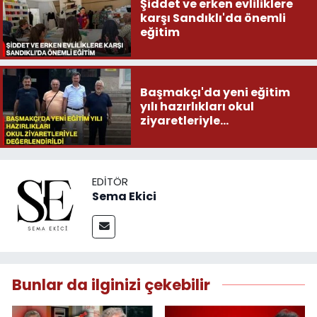
Şiddet ve erken evliliklere
karşı Sandıklı'da önemli
eğitim
Başmakçı'da yeni eğitim
yılı hazırlıkları okul
ziyaretleriyle
değerlendirildi
EDITÖR
Sema Ekici
Bunlar da ilginizi çekebilir