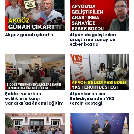
Akgöz günah çıkarttı
Afyon'da geliştirilen
araştırma sanayide
ezber bozdu
Şiddet ve erken
Afyonkarahisar
evliliklere karşı
Belediyesinden YKS
Sandıklı'da önemli eğitim
tercih desteği