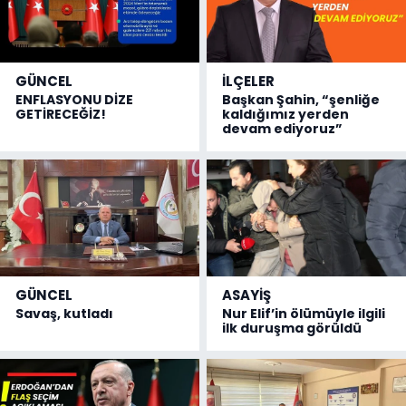
GÜNCEL
İLÇELER
ENFLASYONU DİZE
Başkan Şahin, “şenliğe
GETİRECEĞİZ!
kaldığımız yerden
devam ediyoruz”
GÜNCEL
ASAYİŞ
Savaş, kutladı
Nur Elif’in ölümüyle ilgili
ilk duruşma görüldü