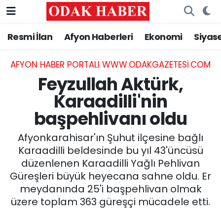
Resmi İlan
Afyon Haberleri
Ekonomi
Siyas
AFYONKARAHİSAR HABERLERİ
Nöbetçi Eczaneler
Resmi İlan
Hava Durumu
AFYON HABER PORTALI WWW.ODAKGAZETESI.COM
Feyzullah Aktürk,
ASAYİŞ
Trafik Durumu
Karaadilli'nin
başpehlivanı oldu
GÜNCEL
Süper Lig Puan Durumu ve Fikstür
Afyonkarahisar'ın Şuhut ilçesine bağlı
SİYASET
Tüm Manşetler
Karaadilli beldesinde bu yıl 43'üncüsü
düzenlenen Karaadilli Yağlı Pehlivan
EĞİTİM
Son Dakika Haberleri
Güreşleri büyük heyecana sahne oldu. Er
meydanında 25'i başpehlivan olmak
MAGAZİN
Haber Arşivi
üzere toplam 363 güreşçi mücadele etti.
SAĞLIK