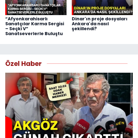
“Afyonkarahisarlı
Dinar'ın proje dosyaları
Sanatçılar Karma Sergisi
Ankara'da nasıl
– Seçki V”
şekillendi?
Sanatseverlerle Buluştu
Özel Haber