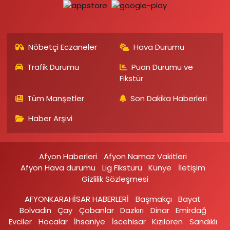
Nöbetçi Eczaneler
Hava Durumu
Trafik Durumu
Puan Durumu ve
Fikstür
Tüm Manşetler
Son Dakika Haberleri
Haber Arşivi
Afyon Haberleri
Afyon Namaz Vakitleri
Afyon Hava durumu
Lig Fikstürü
Künye
İletişim
Gizlilik Sözleşmesi
AFYONKARAHİSAR HABERLERİ
Başmakçı
Bayat
Bolvadin
Çay
Çobanlar
Dazkırı
Dinar
Emirdağ‎
Evciler‎
Hocalar
İhsaniye‎
İscehisar
Kızılören‎
Sandıklı‎