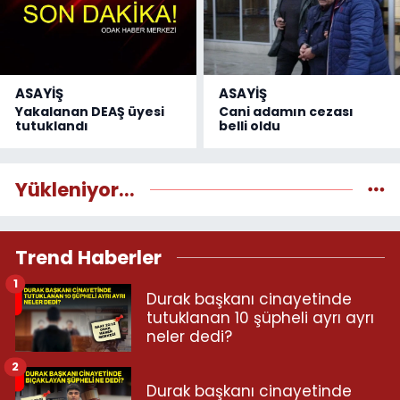
ASAYİŞ
ASAYİŞ
Yakalanan DEAŞ üyesi
Cani adamın cezası
tutuklandı
belli oldu
Yükleniyor...
Trend Haberler
1
Durak başkanı cinayetinde
tutuklanan 10 şüpheli ayrı ayrı
neler dedi?
2
Durak başkanı cinayetinde