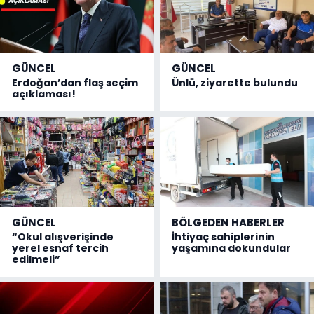
GÜNCEL
GÜNCEL
Erdoğan’dan flaş seçim
Ünlü, ziyarette bulundu
açıklaması!
GÜNCEL
BÖLGEDEN HABERLER
“Okul alışverişinde
İhtiyaç sahiplerinin
yerel esnaf tercih
yaşamına dokundular
edilmeli”