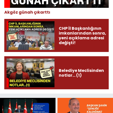
Akgöz günah çıkarttı
CHP İl Başkanlığının
imkanlarından sonra,
yeni açıklama adresi
değişti!
Belediye Meclisinden
notlar... (1)