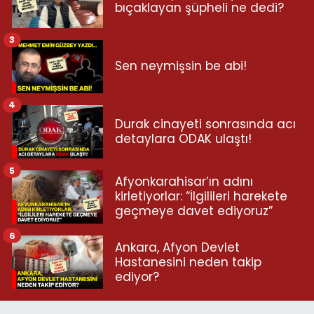
bıçaklayan şüpheli ne dedi?
3
Sen neymişsin be abi!
4
Durak cinayeti sonrasında acı
detaylara ODAK ulaştı!
5
Afyonkarahisar’ın adını
kirletiyorlar: “İlgilileri harekete
geçmeye davet ediyoruz”
6
Ankara, Afyon Devlet
Hastanesini neden takip
ediyor?