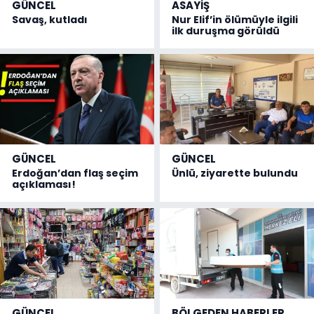
GÜNCEL
ASAYİŞ
Savaş, kutladı
Nur Elif’in ölümüyle ilgili
ilk duruşma görüldü
GÜNCEL
GÜNCEL
Erdoğan’dan flaş seçim
Ünlü, ziyarette bulundu
açıklaması!
GÜNCEL
BÖLGEDEN HABERLER