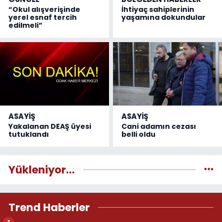
“Okul alışverişinde
İhtiyaç sahiplerinin
yerel esnaf tercih
yaşamına dokundular
edilmeli”
ASAYİŞ
ASAYİŞ
Yakalanan DEAŞ üyesi
Cani adamın cezası
tutuklandı
belli oldu
Yükleniyor...
Trend Haberler
1