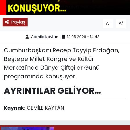
SPOR
Paylaş
-
+
A
A
11:11 MANŞET
Cemile Kaytan
12.05.2026 - 14:43
Cumhurbaşkanı Recep Tayyip Erdoğan,
Beştepe Millet Kongre ve Kültür
Merkezi'nde Dünya Çiftçiler Günü
programında konuşuyor.
AYRINTILAR GELİYOR…
Kaynak:
CEMİLE KAYTAN