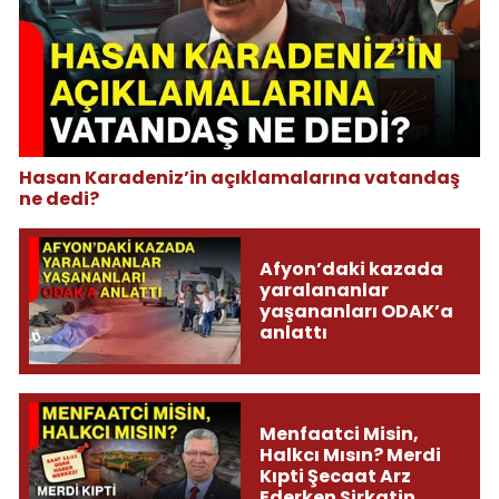
Hasan Karadeniz’in açıklamalarına vatandaş
ne dedi?
Afyon’daki kazada
yaralananlar
yaşananları ODAK’a
anlattı
Menfaatci Misin,
Halkcı Mısın? Merdi
Kıpti Şecaat Arz
Ederken Sirkatin