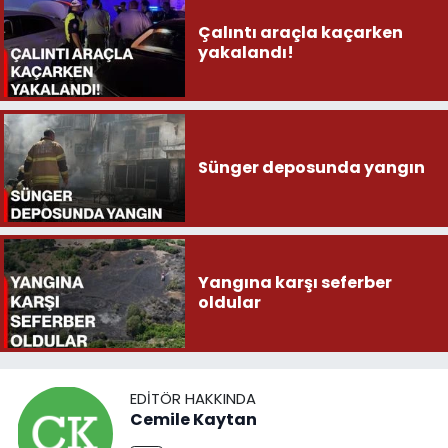
Çalıntı araçla kaçarken
yakalandı!
Sünger deposunda yangın
Yangına karşı seferber
oldular
EDITÖR HAKKINDA
Cemile Kaytan