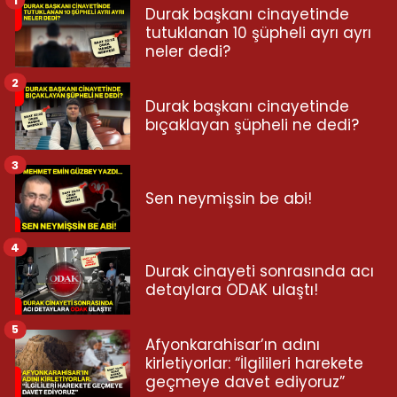
Durak başkanı cinayetinde
tutuklanan 10 şüpheli ayrı ayrı
neler dedi?
2
Durak başkanı cinayetinde
bıçaklayan şüpheli ne dedi?
3
Sen neymişsin be abi!
4
Durak cinayeti sonrasında acı
detaylara ODAK ulaştı!
5
Afyonkarahisar’ın adını
kirletiyorlar: “İlgilileri harekete
geçmeye davet ediyoruz”