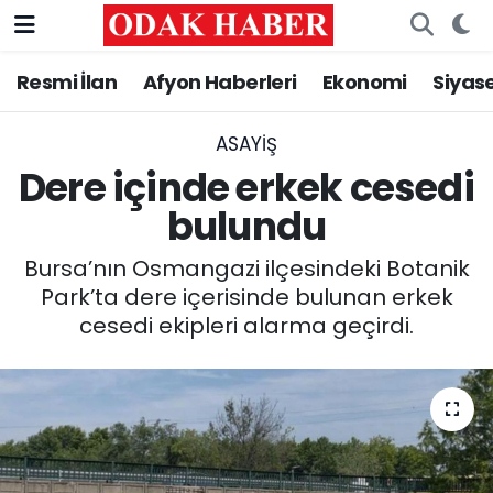
Resmi İlan
Afyon Haberleri
Ekonomi
Siyas
AFYONKARAHİSAR HABERLERİ
Nöbetçi Eczaneler
Resmi İlan
Hava Durumu
ASAYİŞ
Dere içinde erkek cesedi
ASAYİŞ
Trafik Durumu
bulundu
GÜNCEL
Süper Lig Puan Durumu ve Fikstür
Bursa’nın Osmangazi ilçesindeki Botanik
Park’ta dere içerisinde bulunan erkek
SİYASET
Tüm Manşetler
cesedi ekipleri alarma geçirdi.
EĞİTİM
Son Dakika Haberleri
MAGAZİN
Haber Arşivi
SAĞLIK