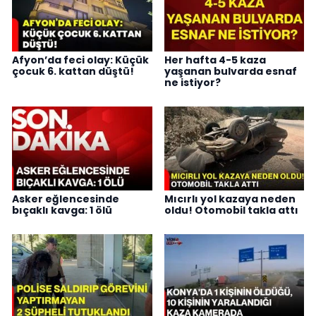
Afyon’da feci olay: Küçük
Her hafta 4-5 kaza
çocuk 6. kattan düştü!
yaşanan bulvarda esnaf
ne istiyor?
Asker eğlencesinde
Mıcırlı yol kazaya neden
bıçaklı kavga: 1 ölü
oldu! Otomobil takla attı