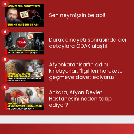
3
Sen neymişsin be abi!
4
Durak cinayeti sonrasında acı
detaylara ODAK ulaştı!
5
Afyonkarahisar’ın adını
kirletiyorlar: “İlgilileri harekete
geçmeye davet ediyoruz”
6
Ankara, Afyon Devlet
Hastanesini neden takip
ediyor?