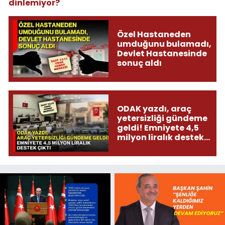
dinlemiyor?
Özel Hastaneden
umduğunu bulamadı,
Devlet Hastanesinde
sonuç aldı
ODAK yazdı, araç
yetersizliği gündeme
geldi! Emniyete 4,5
milyon liralık destek
çıktı