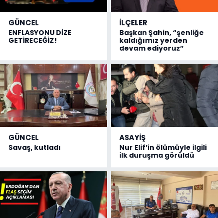
GÜNCEL
İLÇELER
ENFLASYONU DİZE
Başkan Şahin, “şenliğe
GETİRECEĞİZ!
kaldığımız yerden
devam ediyoruz”
GÜNCEL
ASAYİŞ
Savaş, kutladı
Nur Elif’in ölümüyle ilgili
ilk duruşma görüldü