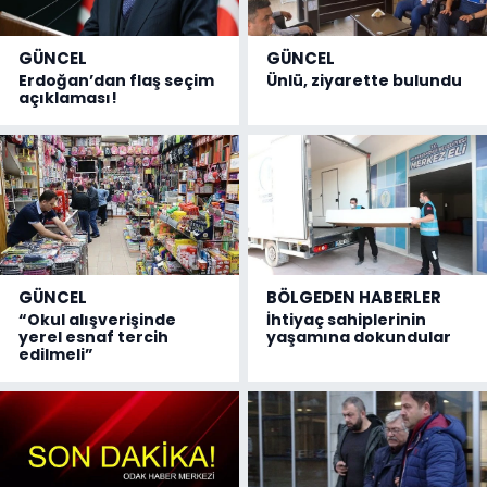
GÜNCEL
GÜNCEL
Erdoğan’dan flaş seçim
Ünlü, ziyarette bulundu
açıklaması!
GÜNCEL
BÖLGEDEN HABERLER
“Okul alışverişinde
İhtiyaç sahiplerinin
yerel esnaf tercih
yaşamına dokundular
edilmeli”