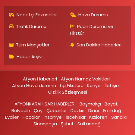
Nöbetçi Eczaneler
Hava Durumu
Trafik Durumu
Puan Durumu ve
Fikstür
Tüm Manşetler
Son Dakika Haberleri
Haber Arşivi
Afyon Haberleri
Afyon Namaz Vakitleri
Afyon Hava durumu
Lig Fikstürü
Künye
İletişim
Gizlilik Sözleşmesi
AFYONKARAHİSAR HABERLERİ
Başmakçı
Bayat
Bolvadin
Çay
Çobanlar
Dazkırı
Dinar
Emirdağ‎
Evciler‎
Hocalar
İhsaniye‎
İscehisar
Kızılören‎
Sandıklı‎
Sinanpaşa
Şuhut
Sultandağı