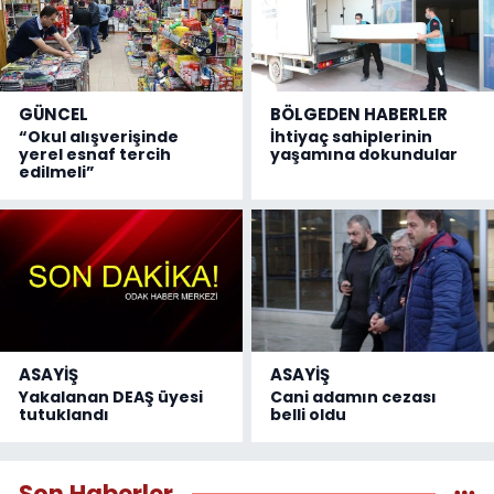
GÜNCEL
BÖLGEDEN HABERLER
“Okul alışverişinde
İhtiyaç sahiplerinin
yerel esnaf tercih
yaşamına dokundular
edilmeli”
ASAYİŞ
ASAYİŞ
Yakalanan DEAŞ üyesi
Cani adamın cezası
tutuklandı
belli oldu
Son Haberler