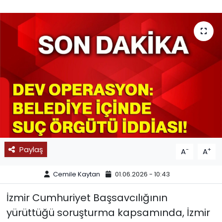
SPOR
11:11 MANŞET
Paylaş
-
+
A
A
Cemile Kaytan
01.06.2026 - 10:43
İzmir Cumhuriyet Başsavcılığının
yürüttüğü soruşturma kapsamında, İzmir