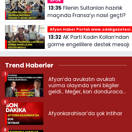
SPOR
13:35
Filenin Sultanları hazırlık
maçında Fransa’yı nasıl geçti?
Afyon Haber Portalı www.odakgazetesi
13:32
AK Parti Kadın Kolları’ndan
görme engellilere destek mesajı
Trend Haberler
1
Afyon’da avukatın avukatı
vurma olayında yeni bilgiler
geldi... Meğer, kan donduracak
olaylar olmuş...
2
Afyonkarahisar’da şok intihar
3