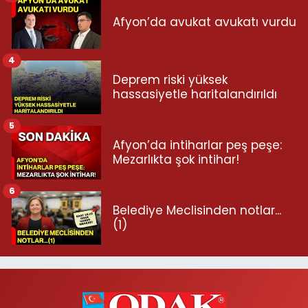
Afyon’da avukat avukatı vurdu
4
Deprem riski yüksek
hassasiyetle haritalandırıldı
5
Afyon’da intiharlar peş peşe:
Mezarlıkta şok intihar!
6
Belediye Meclisinden notlar...
(1)