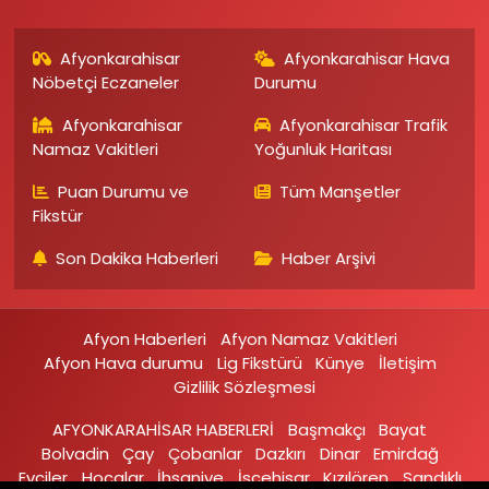
Afyonkarahisar
Afyonkarahisar Hava
Nöbetçi Eczaneler
Durumu
Afyonkarahisar
Afyonkarahisar Trafik
Namaz Vakitleri
Yoğunluk Haritası
Puan Durumu ve
Tüm Manşetler
Fikstür
Son Dakika Haberleri
Haber Arşivi
Afyon Haberleri
Afyon Namaz Vakitleri
Afyon Hava durumu
Lig Fikstürü
Künye
İletişim
Gizlilik Sözleşmesi
AFYONKARAHİSAR HABERLERİ
Başmakçı
Bayat
Bolvadin
Çay
Çobanlar
Dazkırı
Dinar
Emirdağ‎
Evciler‎
Hocalar
İhsaniye‎
İscehisar
Kızılören‎
Sandıklı‎