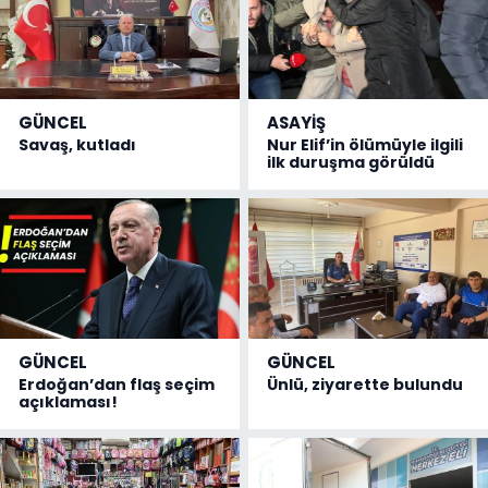
GÜNCEL
ASAYİŞ
Savaş, kutladı
Nur Elif’in ölümüyle ilgili
ilk duruşma görüldü
GÜNCEL
GÜNCEL
Erdoğan’dan flaş seçim
Ünlü, ziyarette bulundu
açıklaması!