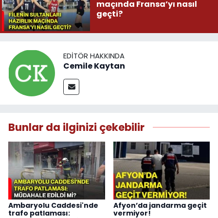
maçında Fransa’yı nasıl
geçti?
EDITÖR HAKKINDA
Cemile Kaytan
Bunlar da ilginizi çekebilir
Ambaryolu Caddesi'nde
Afyon’da jandarma geçit
trafo patlaması:
vermiyor!