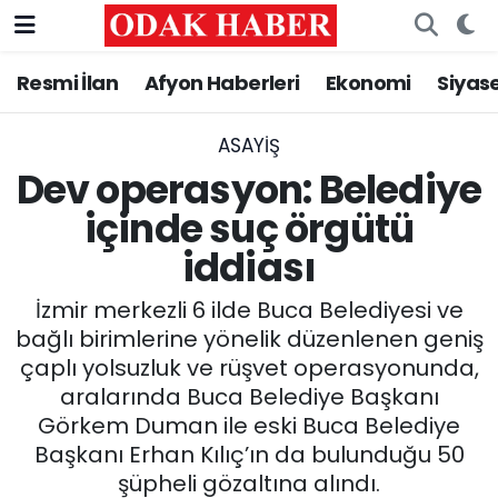
Resmi İlan
Afyon Haberleri
Ekonomi
Siyas
AFYONKARAHİSAR HABERLERİ
Afyonkarahisar Nöbetçi Eczaneler
Resmi İlan
Afyonkarahisar Hava Durumu
ASAYİŞ
Dev operasyon: Belediye
ASAYİŞ
Afyonkarahisar Namaz Vakitleri
içinde suç örgütü
iddiası
GÜNCEL
Afyonkarahisar Trafik Yoğunluk Haritası
İzmir merkezli 6 ilde Buca Belediyesi ve
SİYASET
Süper Lig Puan Durumu ve Fikstür
bağlı birimlerine yönelik düzenlenen geniş
çaplı yolsuzluk ve rüşvet operasyonunda,
EĞİTİM
Tüm Manşetler
aralarında Buca Belediye Başkanı
Görkem Duman ile eski Buca Belediye
MAGAZİN
Son Dakika Haberleri
Başkanı Erhan Kılıç’ın da bulunduğu 50
SAĞLIK
Haber Arşivi
şüpheli gözaltına alındı.