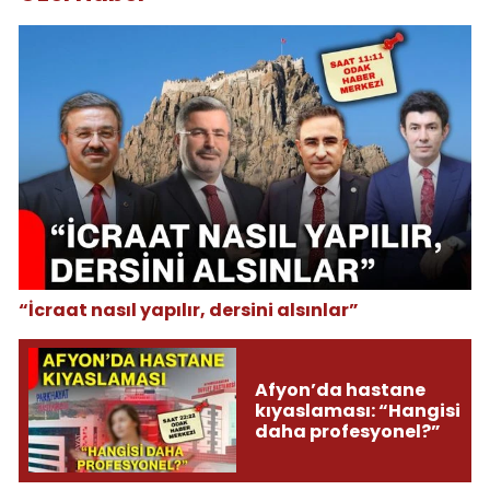
“İcraat nasıl yapılır, dersini alsınlar”
Afyon’da hastane
kıyaslaması: “Hangisi
daha profesyonel?”