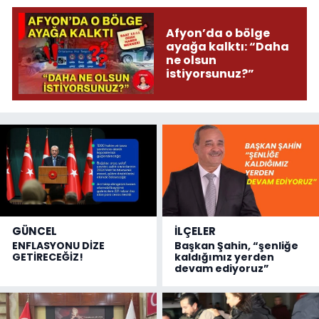
Afyon’da o bölge
ayağa kalktı: “Daha
ne olsun
istiyorsunuz?”
GÜNCEL
İLÇELER
ENFLASYONU DİZE
Başkan Şahin, “şenliğe
GETİRECEĞİZ!
kaldığımız yerden
devam ediyoruz”