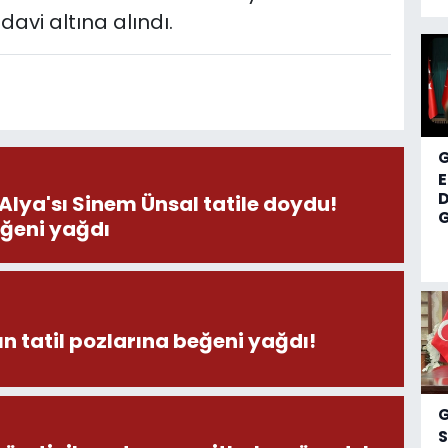
avi altına alındı.
D
 Alya'sı Sinem Ünsal tatile doydu!
G
eğeni yağdı
n tatil pozlarına beğeni yağdı!
S