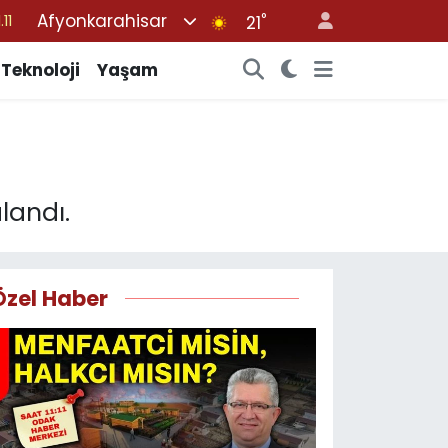
Afyonkarahisar
°
18
21
32
Teknoloji
Yaşam
38
03
14
.11
landı.
Özel Haber