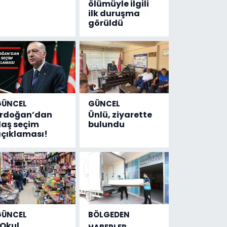
ölümüyle ilgili
ilk duruşma
görüldü
GÜNCEL
GÜNCEL
Erdoğan’dan
Ünlü, ziyarette
laş seçim
bulundu
çıklaması!
GÜNCEL
BÖLGEDEN
Okul