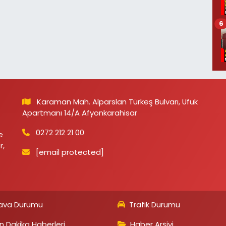
6
Karaman Mah. Alparslan Türkeş Bulvarı, Ufuk
Apartmanı 14/A Afyonkarahisar
0272 212 21 00
e
r,
[email protected]
ava Durumu
Trafik Durumu
n Dakika Haberleri
Haber Arşivi