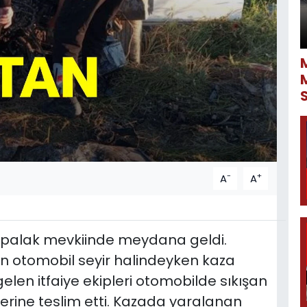
-
+
A
A
apalak mevkiinde meydana geldi.
n otomobil seyir halindeyken kaza
gelen itfaiye ekipleri otomobilde sıkışan
lerine teslim etti. Kazada yaralanan