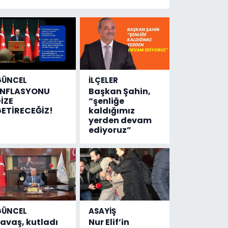
Hastanesinde
sonuç aldı
GÜNCEL
İLÇELER
ENFLASYONU
Başkan Şahin,
İZE
“şenliğe
ETİRECEĞİZ!
kaldığımız
yerden devam
ediyoruz”
GÜNCEL
ASAYİŞ
avaş, kutladı
Nur Elif’in