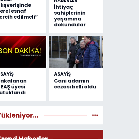
HABERLER
lışverişinde
İhtiyaç
erel esnaf
sahiplerinin
ercih edilmeli”
yaşamına
dokundular
SAYİŞ
ASAYİŞ
Yakalanan
Cani adamın
EAŞ üyesi
cezası belli oldu
utuklandı
Yükleniyor...
Trend Haberler