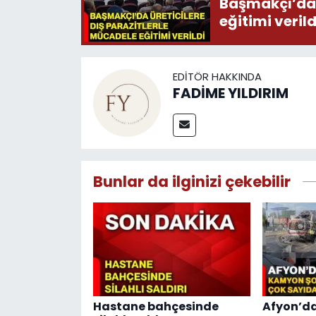
Başmakçı’da 
eğitimi verild
EDITÖR HAKKINDA
FADİME YILDIRIM
Bunlar da ilginizi çekebilir
Hastane bahçesinde
Afyon’da