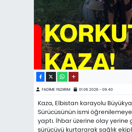
SPOR
11:11 MANŞET
FADİME YILDIRIM
01.06.2026 - 09:40
Kaza, Elbistan karayolu Büyüky
Sürücüsünün ismi öğrenilemeye
yaptı. İhbar üzerine olay yerine 
sürücüyü kurtararak sağlık ekip