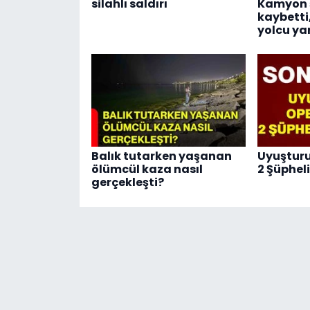
silahlı saldırı
Kamyon ş
kaybetti
yolcu ya
Balık tutarken yaşanan
Uyuştur
ölümcül kaza nasıl
2 Şüphel
gerçekleşti?