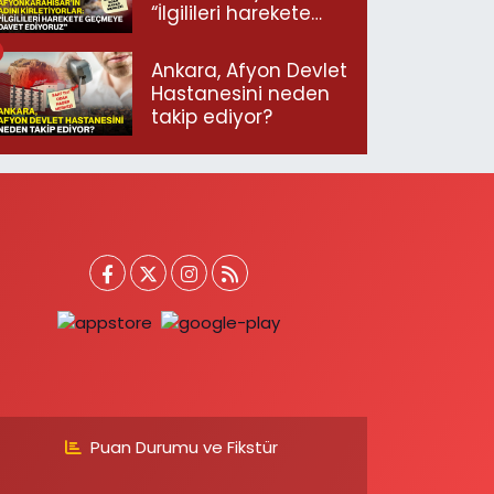
“İlgilileri harekete
geçmeye davet
ediyoruz”
Ankara, Afyon Devlet
Hastanesini neden
takip ediyor?
Puan Durumu ve Fikstür