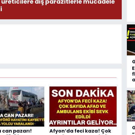
üreticilere dış parazitlerle mücadele
i
f
a
 can pazarı!
Afyon’da feci kaza! Çok
“