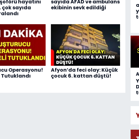
oförü hayatını
sayıda AFAD ve ambulans
a
, çok sayıda
ekibinin sevk edildiği
y
ralandı
t
ucu Operasyonu!
Afyon’da feci olay: Küçük
A
i Tutuklandı
çocuk 6. kattan düştü!
D
t