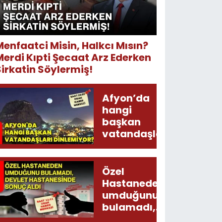
Menfaatci Misin, Halkcı Mısın?
Merdi Kıpti Şecaat Arz Ederken
Sirkatin Söylermiş!
Afyon’da
hangi
başkan
vatandaşları
dinlemiyor?
Özel
Hastaneden
umduğunu
bulamadı,
Devlet