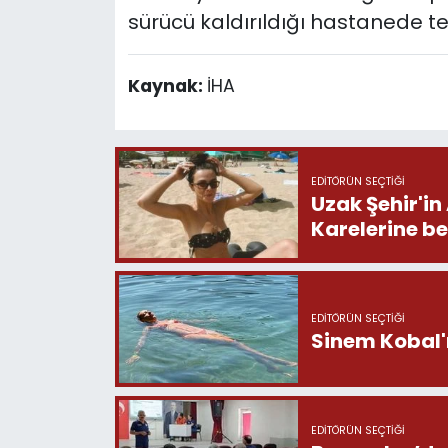
sürücü kaldırıldığı hastanede ted
Kaynak:
İHA
EDITÖRÜN SEÇTIĞI
Uzak Şehir'in
Karelerine b
EDITÖRÜN SEÇTIĞI
Sinem Kobal'ı
EDITÖRÜN SEÇTIĞI