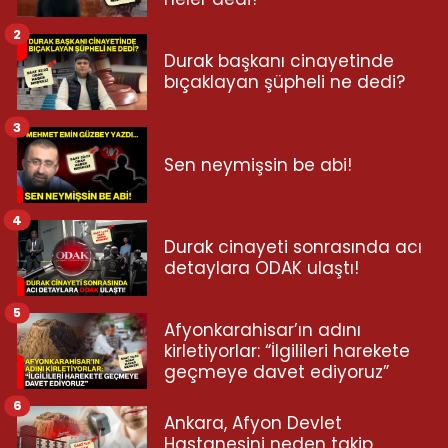
2
Durak başkanı cinayetinde
bıçaklayan şüpheli ne dedi?
3
Sen neymişsin be abi!
4
Durak cinayeti sonrasında acı
detaylara ODAK ulaştı!
5
Afyonkarahisar’ın adını
kirletiyorlar: “İlgilileri harekete
geçmeye davet ediyoruz”
6
Ankara, Afyon Devlet
Hastanesini neden takip