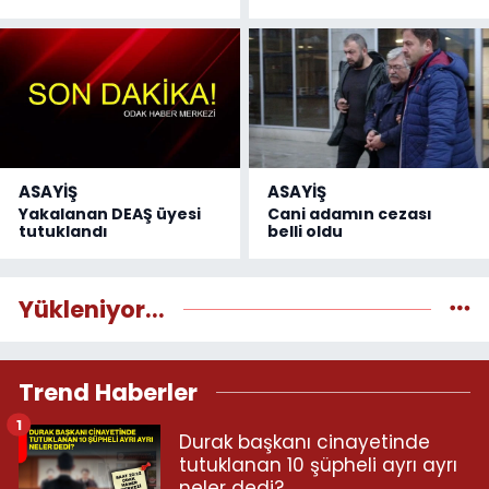
ASAYİŞ
ASAYİŞ
Yakalanan DEAŞ üyesi
Cani adamın cezası
tutuklandı
belli oldu
Yükleniyor...
Trend Haberler
1
Durak başkanı cinayetinde
tutuklanan 10 şüpheli ayrı ayrı
neler dedi?