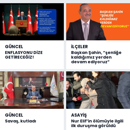
GÜNCEL
İLÇELER
ENFLASYONU DİZE
Başkan Şahin, “şenliğe
GETİRECEĞİZ!
kaldığımız yerden
devam ediyoruz”
GÜNCEL
ASAYİŞ
Savaş, kutladı
Nur Elif’in ölümüyle ilgili
ilk duruşma görüldü