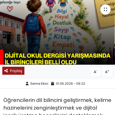
SPOR
11:11 MANŞET
Paylaş
-
+
A
A
Sema Ekici
01.06.2026 - 09:22
Öğrencilerin dil bilincini geliştirmek, kelime
hazinelerini zenginleştirmek ve dijital