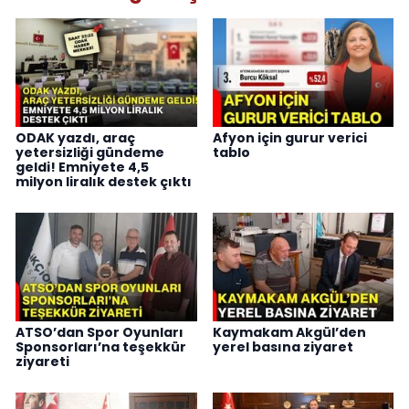
ODAK yazdı, araç
Afyon için gurur verici
yetersizliği gündeme
tablo
geldi! Emniyete 4,5
milyon liralık destek çıktı
ATSO’dan Spor Oyunları
Kaymakam Akgül’den
Sponsorları’na teşekkür
yerel basına ziyaret
ziyareti