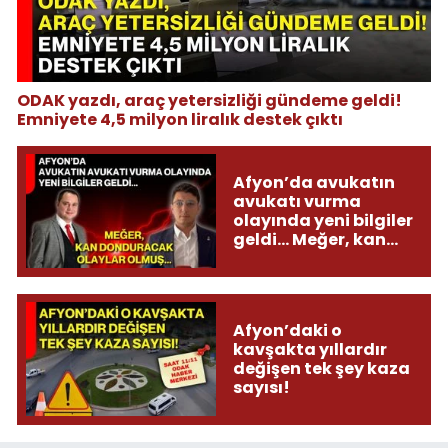
ODAK yazdı, araç yetersizliği gündeme geldi!
Emniyete 4,5 milyon liralık destek çıktı
Afyon’da avukatın
avukatı vurma
olayında yeni bilgiler
geldi... Meğer, kan
donduracak olaylar
olmuş...
Afyon’daki o
kavşakta yıllardır
değişen tek şey kaza
sayısı!