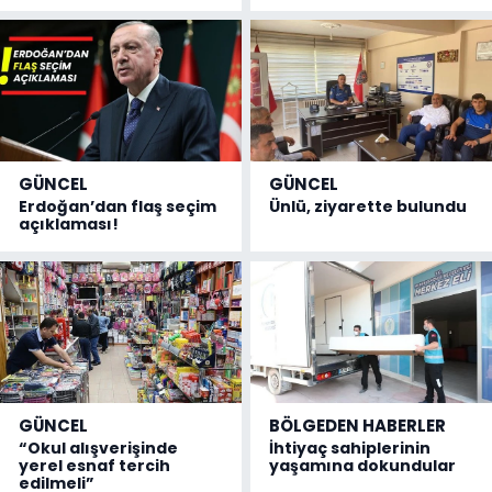
GÜNCEL
GÜNCEL
Erdoğan’dan flaş seçim
Ünlü, ziyarette bulundu
açıklaması!
GÜNCEL
BÖLGEDEN HABERLER
“Okul alışverişinde
İhtiyaç sahiplerinin
yerel esnaf tercih
yaşamına dokundular
edilmeli”