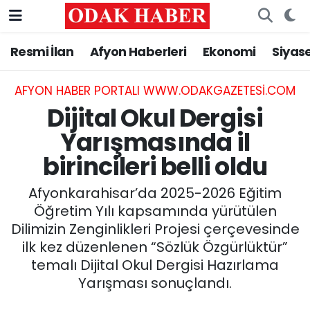
Resmi İlan
Afyon Haberleri
Ekonomi
Siyas
AFYONKARAHİSAR HABERLERİ
Nöbetçi Eczaneler
Resmi İlan
Hava Durumu
AFYON HABER PORTALI WWW.ODAKGAZETESI.COM
Dijital Okul Dergisi
ASAYİŞ
Trafik Durumu
Yarışmasında il
birincileri belli oldu
GÜNCEL
Süper Lig Puan Durumu ve Fikstür
Afyonkarahisar’da 2025-2026 Eğitim
SİYASET
Tüm Manşetler
Öğretim Yılı kapsamında yürütülen
Dilimizin Zenginlikleri Projesi çerçevesinde
EĞİTİM
Son Dakika Haberleri
ilk kez düzenlenen “Sözlük Özgürlüktür”
temalı Dijital Okul Dergisi Hazırlama
MAGAZİN
Haber Arşivi
Yarışması sonuçlandı.
SAĞLIK