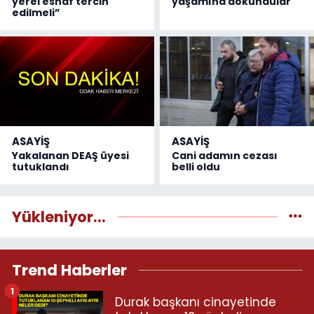
yerel esnaf tercih
yaşamına dokundular
edilmeli”
ASAYİŞ
ASAYİŞ
Yakalanan DEAŞ üyesi
Cani adamın cezası
tutuklandı
belli oldu
Yükleniyor...
Trend Haberler
1
Durak başkanı cinayetinde