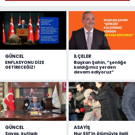
GÜNCEL
İLÇELER
ENFLASYONU DİZE
Başkan Şahin, “şenliğe
GETİRECEĞİZ!
kaldığımız yerden
devam ediyoruz”
GÜNCEL
ASAYİŞ
Savaş, kutladı
Nur Elif’in ölümüyle ilgili