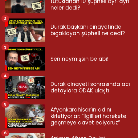
tutuklanan 10 şüpheli ayrı ayrı
neler dedi?
2
Durak başkanı cinayetinde
bıçaklayan şüpheli ne dedi?
3
Sen neymişsin be abi!
4
Durak cinayeti sonrasında acı
detaylara ODAK ulaştı!
5
Afyonkarahisar’ın adını
kirletiyorlar: “İlgilileri harekete
geçmeye davet ediyoruz”
6