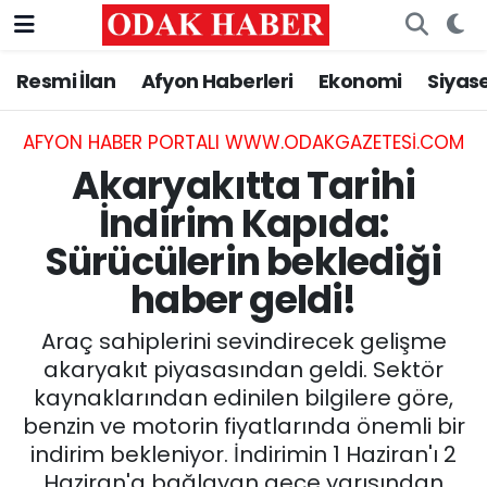
Resmi İlan
Afyon Haberleri
Ekonomi
Siyas
AFYONKARAHİSAR HABERLERİ
Nöbetçi Eczaneler
Resmi İlan
Hava Durumu
AFYON HABER PORTALI WWW.ODAKGAZETESI.COM
Akaryakıtta Tarihi
ASAYİŞ
Trafik Durumu
İndirim Kapıda:
Sürücülerin beklediği
GÜNCEL
Süper Lig Puan Durumu ve Fikstür
haber geldi!
SİYASET
Tüm Manşetler
Araç sahiplerini sevindirecek gelişme
EĞİTİM
Son Dakika Haberleri
akaryakıt piyasasından geldi. Sektör
kaynaklarından edinilen bilgilere göre,
MAGAZİN
Haber Arşivi
benzin ve motorin fiyatlarında önemli bir
indirim bekleniyor. İndirimin 1 Haziran'ı 2
SAĞLIK
Haziran'a bağlayan gece yarısından