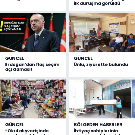
ilk duruşma görüldü
GÜNCEL
GÜNCEL
Erdoğan’dan flaş seçim
Ünlü, ziyarette bulundu
açıklaması!
GÜNCEL
BÖLGEDEN HABERLER
“Okul alışverişinde
İhtiyaç sahiplerinin