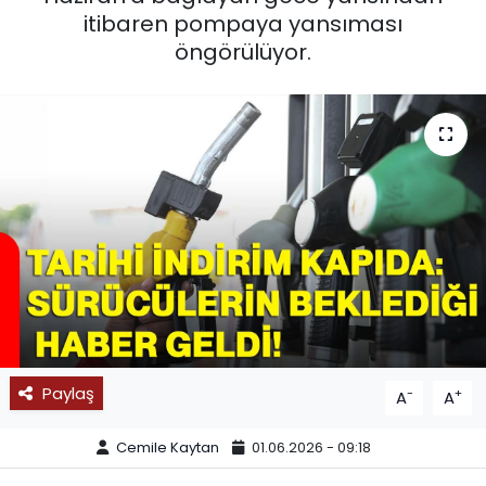
itibaren pompaya yansıması
SPOR
öngörülüyor.
11:11 MANŞET
Paylaş
-
+
A
A
Cemile Kaytan
01.06.2026 - 09:18