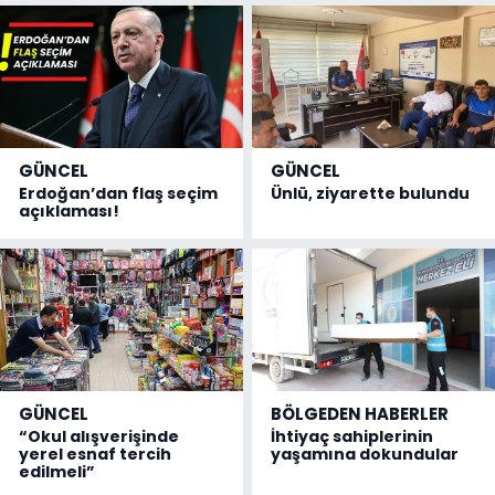
GÜNCEL
GÜNCEL
Erdoğan’dan flaş seçim
Ünlü, ziyarette bulundu
açıklaması!
GÜNCEL
BÖLGEDEN HABERLER
“Okul alışverişinde
İhtiyaç sahiplerinin
yerel esnaf tercih
yaşamına dokundular
edilmeli”