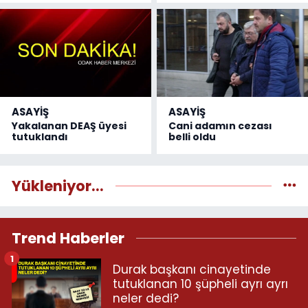
ASAYİŞ
ASAYİŞ
Yakalanan DEAŞ üyesi
Cani adamın cezası
tutuklandı
belli oldu
Yükleniyor...
Trend Haberler
1
Durak başkanı cinayetinde
tutuklanan 10 şüpheli ayrı ayrı
neler dedi?