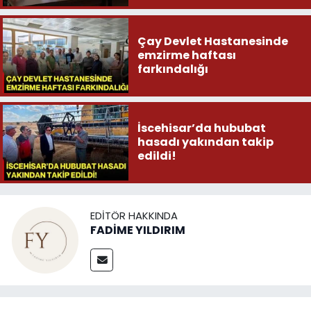
Çay Devlet Hastanesinde
emzirme haftası
farkındalığı
İscehisar’da hububat
hasadı yakından takip
edildi!
EDITÖR HAKKINDA
FADİME YILDIRIM