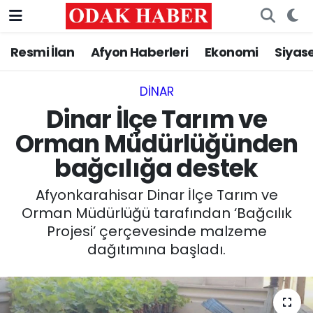
Resmi İlan
Afyon Haberleri
Ekonomi
Siyas
AFYONKARAHİSAR HABERLERİ
Nöbetçi Eczaneler
Resmi İlan
Hava Durumu
DINAR
Dinar İlçe Tarım ve
ASAYİŞ
Trafik Durumu
Orman Müdürlüğünden
bağcılığa destek
GÜNCEL
Süper Lig Puan Durumu ve Fikstür
Afyonkarahisar Dinar İlçe Tarım ve
SİYASET
Tüm Manşetler
Orman Müdürlüğü tarafından ‘Bağcılık
Projesi’ çerçevesinde malzeme
EĞİTİM
Son Dakika Haberleri
dağıtımına başladı.
MAGAZİN
Haber Arşivi
SAĞLIK