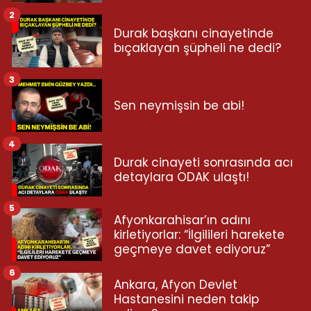
2
Durak başkanı cinayetinde
bıçaklayan şüpheli ne dedi?
3
Sen neymişsin be abi!
4
Durak cinayeti sonrasında acı
detaylara ODAK ulaştı!
5
Afyonkarahisar’ın adını
kirletiyorlar: “İlgilileri harekete
geçmeye davet ediyoruz”
6
Ankara, Afyon Devlet
Hastanesini neden takip