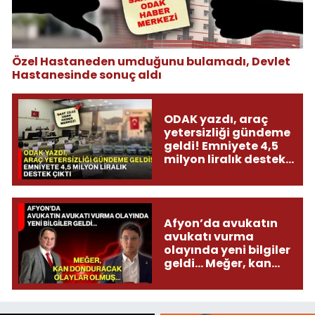
Özel Hastaneden umduğunu bulamadı, Devlet
Hastanesinde sonuç aldı
ODAK yazdı, araç
yetersizliği gündeme
geldi! Emniyete 4,5
milyon liralık destek
çıktı
Afyon’da avukatın
avukatı vurma
olayında yeni bilgiler
geldi... Meğer, kan
donduracak olaylar
olmuş...