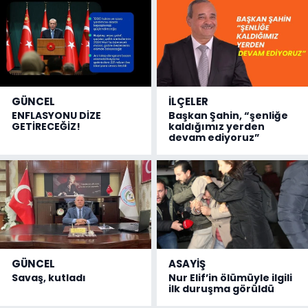
GÜNCEL
İLÇELER
ENFLASYONU DİZE
Başkan Şahin, “şenliğe
GETİRECEĞİZ!
kaldığımız yerden
devam ediyoruz”
GÜNCEL
ASAYİŞ
Savaş, kutladı
Nur Elif’in ölümüyle ilgili
ilk duruşma görüldü