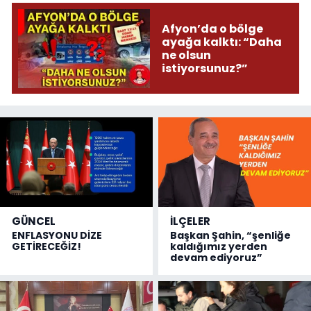
Afyon’da o bölge
ayağa kalktı: “Daha
ne olsun
istiyorsunuz?”
GÜNCEL
İLÇELER
ENFLASYONU DİZE
Başkan Şahin, “şenliğe
GETİRECEĞİZ!
kaldığımız yerden
devam ediyoruz”