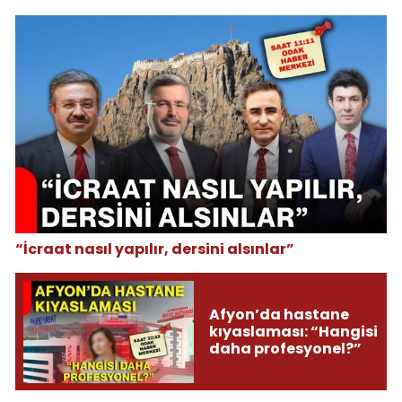
“İcraat nasıl yapılır, dersini alsınlar”
Afyon’da hastane
kıyaslaması: “Hangisi
daha profesyonel?”