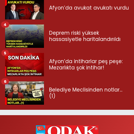
Afyon’da avukat avukatı vurdu
4
Deprem riski yüksek
hassasiyetle haritalandırıldı
5
Afyon’da intiharlar peş peşe:
Mezarlıkta şok intihar!
6
Belediye Meclisinden notlar...
(1)