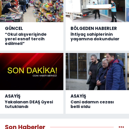
GÜNCEL
BÖLGEDEN HABERLER
“Okul alışverişinde
İhtiyaç sahiplerinin
yerel esnaf tercih
yaşamına dokundular
edilmeli”
ASAYİŞ
ASAYİŞ
Yakalanan DEAŞ üyesi
Cani adamın cezası
tutuklandı
belli oldu
Son Haberler