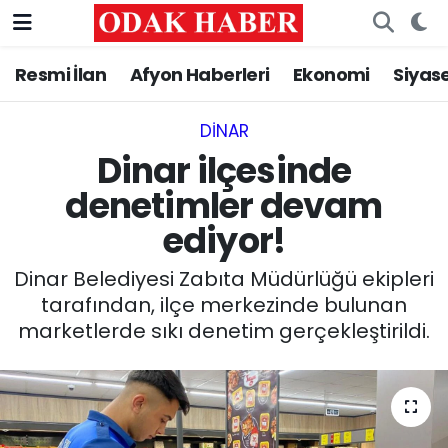
Resmi İlan
Afyon Haberleri
Ekonomi
Siyas
AFYONKARAHİSAR HABERLERİ
Afyonkarahisar Nöbetçi Eczaneler
Resmi İlan
Afyonkarahisar Hava Durumu
DINAR
Dinar ilçesinde
ASAYİŞ
Afyonkarahisar Namaz Vakitleri
denetimler devam
ediyor!
GÜNCEL
Afyonkarahisar Trafik Yoğunluk Haritası
Dinar Belediyesi Zabıta Müdürlüğü ekipleri
SİYASET
Süper Lig Puan Durumu ve Fikstür
tarafından, ilçe merkezinde bulunan
marketlerde sıkı denetim gerçekleştirildi.
EĞİTİM
Tüm Manşetler
MAGAZİN
Son Dakika Haberleri
SAĞLIK
Haber Arşivi