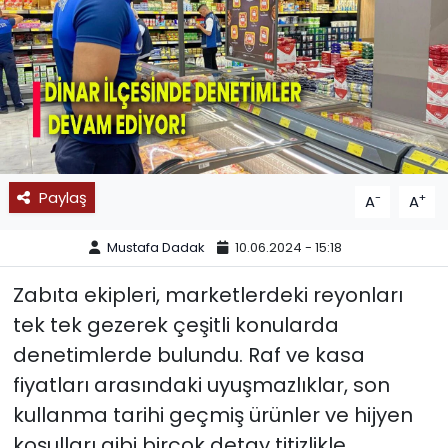
SPOR
11:11 MANŞET
Paylaş
-
+
A
A
Mustafa Dadak
10.06.2024 - 15:18
Zabıta ekipleri, marketlerdeki reyonları
tek tek gezerek çeşitli konularda
denetimlerde bulundu. Raf ve kasa
fiyatları arasındaki uyuşmazlıklar, son
kullanma tarihi geçmiş ürünler ve hijyen
koşulları gibi birçok detay titizlikle