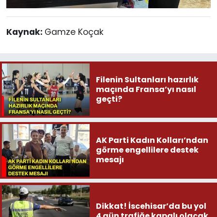
Kaynak:
Gamze Koçak
Filenin Sultanları hazırlık
maçında Fransa’yı nasıl
geçti?
AK Parti Kadın Kolları’ndan
görme engellilere destek
mesajı
Dikkat! İscehisar’da bu yol
4 gün trafiğe kapalı olacak