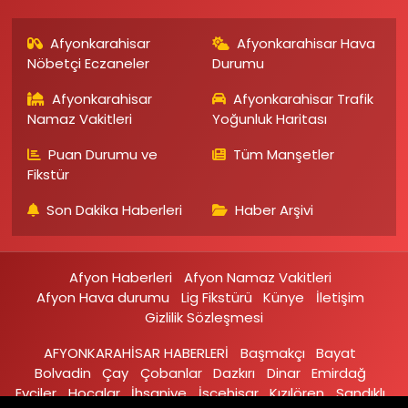
Afyonkarahisar
Afyonkarahisar Hava
Nöbetçi Eczaneler
Durumu
Afyonkarahisar
Afyonkarahisar Trafik
Namaz Vakitleri
Yoğunluk Haritası
Puan Durumu ve
Tüm Manşetler
Fikstür
Son Dakika Haberleri
Haber Arşivi
Afyon Haberleri
Afyon Namaz Vakitleri
Afyon Hava durumu
Lig Fikstürü
Künye
İletişim
Gizlilik Sözleşmesi
AFYONKARAHİSAR HABERLERİ
Başmakçı
Bayat
Bolvadin
Çay
Çobanlar
Dazkırı
Dinar
Emirdağ‎
Evciler‎
Hocalar
İhsaniye‎
İscehisar
Kızılören‎
Sandıklı‎