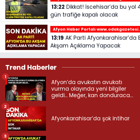
13:22
Dikkat! İscehisar’da bu yol 4
gün trafiğe kapalı olacak
Afyon Haber Portalı www.odakgazetesi
13:19
AK Parti Afyonkarahisar’da Bu
Akşam Açıklama Yapacak
Trend Haberler
1
Afyon’da avukatın avukatı
vurma olayında yeni bilgiler
geldi... Meğer, kan donduracak
olaylar olmuş...
2
Afyonkarahisar’da şok intihar
3