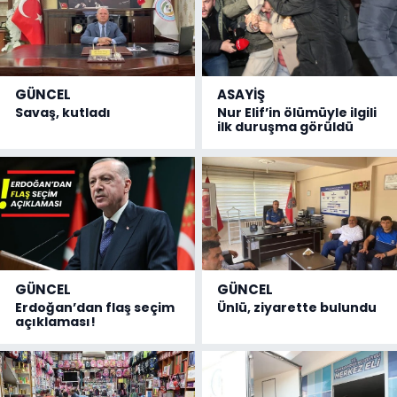
GÜNCEL
ASAYİŞ
Savaş, kutladı
Nur Elif’in ölümüyle ilgili
ilk duruşma görüldü
GÜNCEL
GÜNCEL
Erdoğan’dan flaş seçim
Ünlü, ziyarette bulundu
açıklaması!