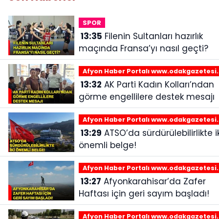
SPOR
13:35
Filenin Sultanları hazırlık
maçında Fransa’yı nasıl geçti?
Afyon Haber Portalı www.odakgazetesi
13:32
AK Parti Kadın Kolları’ndan
görme engellilere destek mesajı
Afyon Haber Portalı www.odakgazetesi
13:29
ATSO’da sürdürülebilirlikte iki
önemli belge!
Afyon Haber Portalı www.odakgazetesi
13:27
Afyonkarahisar’da Zafer
Haftası için geri sayım başladı!
Afyon Haber Portalı www.odakgazetesi