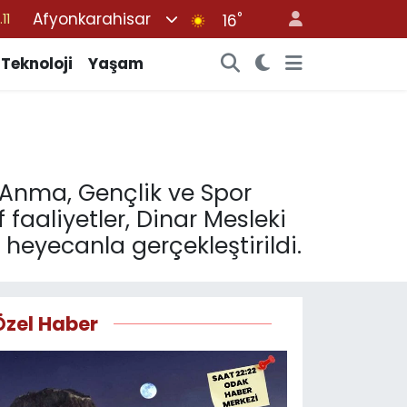
Afyonkarahisar
°
18
16
32
Teknoloji
Yaşam
38
03
14
11
ü Anma, Gençlik ve Spor
 faaliyetler, Dinar Mesleki
heyecanla gerçekleştirildi.
Özel Haber