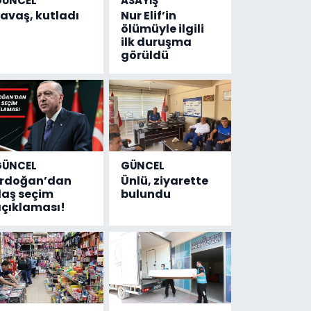
GÜNCEL
ASAYİŞ
avaş, kutladı
Nur Elif’in
ölümüyle ilgili
ilk duruşma
görüldü
GÜNCEL
GÜNCEL
Erdoğan’dan
Ünlü, ziyarette
laş seçim
bulundu
çıklaması!