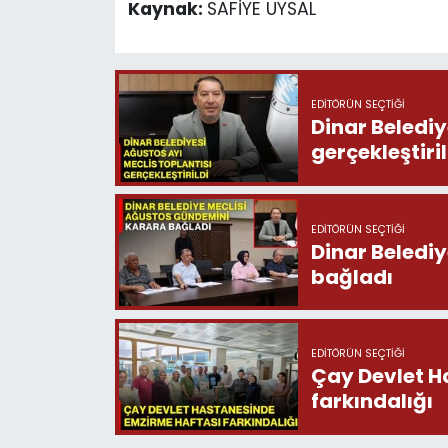
Kaynak:
SAFİYE UYSAL
EDITÖRÜN SEÇTIĞI
Dinar Belediy
gerçekleştiril
EDITÖRÜN SEÇTIĞI
Dinar Beledi
bağladı
EDITÖRÜN SEÇTIĞI
Çay Devlet H
farkındalığı