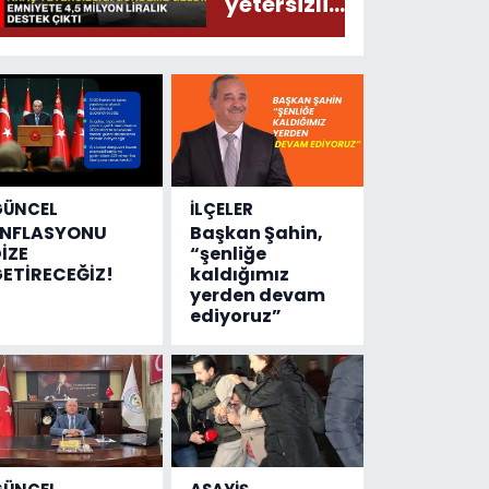
yetersizliği
gündeme
geldi!
Emniyete
4,5 milyon
liralık
destek
çıktı
GÜNCEL
İLÇELER
ENFLASYONU
Başkan Şahin,
İZE
“şenliğe
ETİRECEĞİZ!
kaldığımız
yerden devam
ediyoruz”