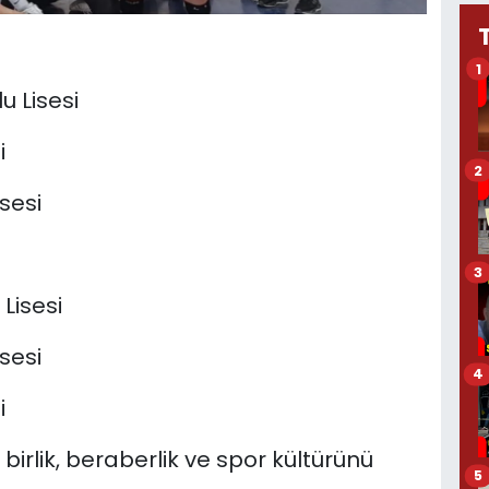
1
u Lisesi
i
2
sesi
3
Lisesi
sesi
4
i
 birlik, beraberlik ve spor kültürünü
5