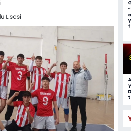
i
“
a
u Lisesi
y
t
A
D
t