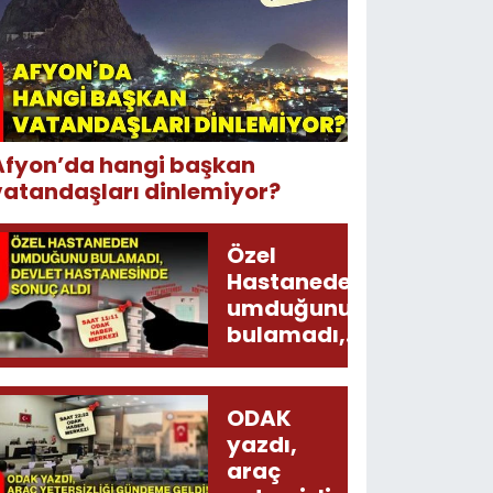
Afyon’da hangi başkan
vatandaşları dinlemiyor?
Özel
Hastaneden
umduğunu
bulamadı,
Devlet
Hastanesinde
sonuç aldı
ODAK
yazdı,
araç