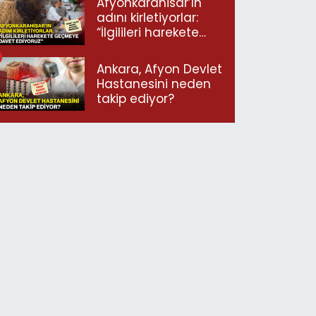
Afyonkarahisar’ın
adını kirletiyorlar:
“İlgilileri harekete
geçmeye davet
ediyoruz”
Ankara, Afyon Devlet
Hastanesini neden
takip ediyor?