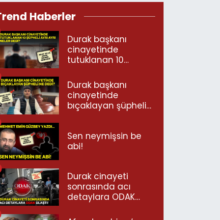
Trend Haberler
Durak başkanı
cinayetinde
tutuklanan 10
şüpheli ayrı ayrı
neler dedi?
Durak başkanı
cinayetinde
bıçaklayan şüpheli
ne dedi?
Sen neymişsin be
abi!
Durak cinayeti
sonrasında acı
detaylara ODAK
ulaştı!