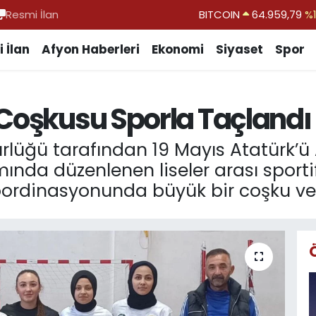
Resmi İlan
DOLAR
47,7436
%0.
EURO
55,2510
%0.
 İlan
Afyon Haberleri
Ekonomi
Siyaset
Spor
STERLİN
64,4811
%0.
GRAM ALTIN
6660.55
%0.
 Coşkusu Sporla Taçlandı
BİST100
13.779
%-
BITCOIN
64.959,79
%1.
dürlüğü tarafından 19 Mayıs Atatürk’
ında düzenlenen liseler arası sportif
oordinasyonunda büyük bir coşku ve 