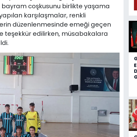
e bayram coşkusunu birlikte yaşama
yapılan karşılaşmalar, renkli
iklerin düzenlenmesinde emeği geçen
re teşekkür edilirken, müsabakalara
di.
D
G