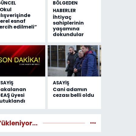
GÜNCEL
BÖLGEDEN
Okul
HABERLER
lışverişinde
İhtiyaç
erel esnaf
sahiplerinin
ercih edilmeli”
yaşamına
dokundular
SAYİŞ
ASAYİŞ
Yakalanan
Cani adamın
EAŞ üyesi
cezası belli oldu
utuklandı
Yükleniyor...