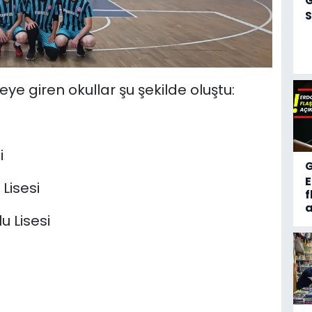
S
 giren okullar şu şekilde oluştu:
i
Lisesi
f
a
u Lisesi