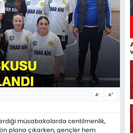
-
+
A
A
terdiği müsabakalarda centilmenlik,
ı ön plana çıkarken, gençler hem