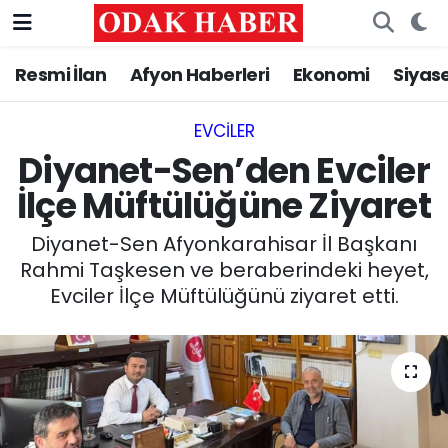
Resmi İlan
Afyon Haberleri
Ekonomi
Siyas
AFYONKARAHİSAR HABERLERİ
Nöbetçi Eczaneler
Resmi İlan
Hava Durumu
EVCILER‎
Diyanet-Sen’den Evciler
ASAYİŞ
Trafik Durumu
İlçe Müftülüğüne Ziyaret
GÜNCEL
Süper Lig Puan Durumu ve Fikstür
Diyanet-Sen Afyonkarahisar İl Başkanı
Rahmi Taşkesen ve beraberindeki heyet,
SİYASET
Tüm Manşetler
Evciler İlçe Müftülüğünü ziyaret etti.
EĞİTİM
Son Dakika Haberleri
MAGAZİN
Haber Arşivi
SAĞLIK