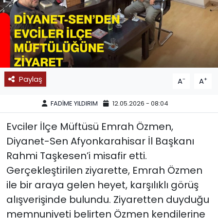
SPOR
11:11 MANŞET
Paylaş
-
+
A
A
FADİME YILDIRIM
12.05.2026 - 08:04
Evciler İlçe Müftüsü Emrah Özmen,
Diyanet-Sen Afyonkarahisar İl Başkanı
Rahmi Taşkesen’i misafir etti.
Gerçekleştirilen ziyarette, Emrah Özmen
ile bir araya gelen heyet, karşılıklı görüş
alışverişinde bulundu. Ziyaretten duyduğu
memnuniyeti belirten Özmen kendilerine