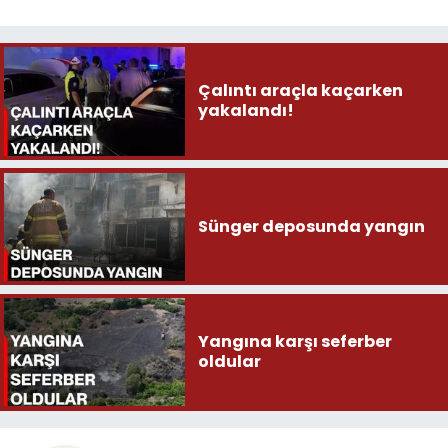
Çalıntı araçla kaçarken
yakalandı!
Sünger deposunda yangın
Yangına karşı seferber
oldular