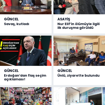
GÜNCEL
ASAYİŞ
Savaş, kutladı
Nur Elif’in ölümüyle ilgili
ilk duruşma görüldü
GÜNCEL
GÜNCEL
Erdoğan’dan flaş seçim
Ünlü, ziyarette bulundu
açıklaması!