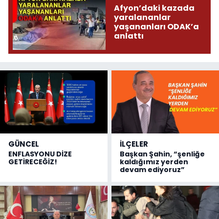
Afyon’daki kazada
yaralananlar
yaşananları ODAK’a
anlattı
GÜNCEL
İLÇELER
ENFLASYONU DİZE
Başkan Şahin, “şenliğe
GETİRECEĞİZ!
kaldığımız yerden
devam ediyoruz”