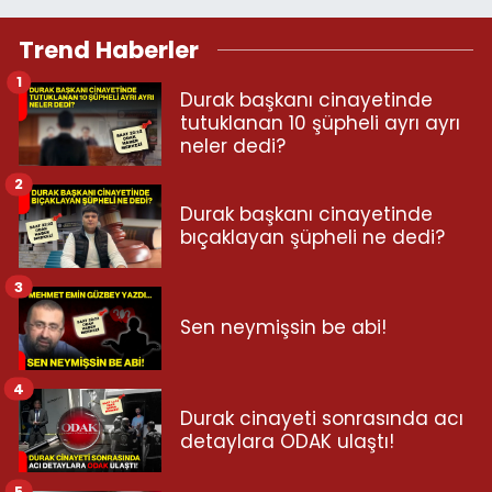
Trend Haberler
1
Durak başkanı cinayetinde
tutuklanan 10 şüpheli ayrı ayrı
neler dedi?
2
Durak başkanı cinayetinde
bıçaklayan şüpheli ne dedi?
3
Sen neymişsin be abi!
4
Durak cinayeti sonrasında acı
detaylara ODAK ulaştı!
5