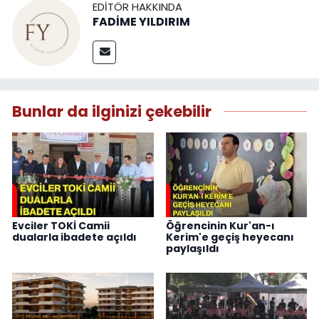
EDITÖR HAKKINDA
FADİME YILDIRIM
Bunlar da ilginizi çekebilir
Evciler TOKİ Camii
Öğrencinin Kur'an-ı
dualarla ibadete açıldı
Kerim'e geçiş heyecanı
paylaşıldı