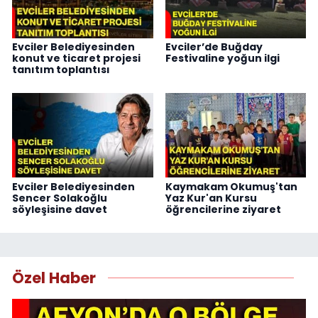
Evciler Belediyesinden
Evciler’de Buğday
konut ve ticaret projesi
Festivaline yoğun ilgi
tanıtım toplantısı
Evciler Belediyesinden
Kaymakam Okumuş'tan
Sencer Solakoğlu
Yaz Kur'an Kursu
söyleşisine davet
öğrencilerine ziyaret
Özel Haber