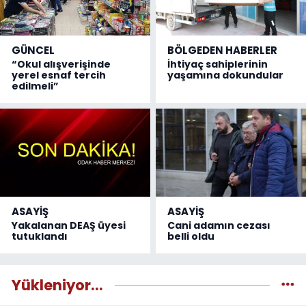
GÜNCEL
BÖLGEDEN HABERLER
“Okul alışverişinde
İhtiyaç sahiplerinin
yerel esnaf tercih
yaşamına dokundular
edilmeli”
ASAYİŞ
ASAYİŞ
Yakalanan DEAŞ üyesi
Cani adamın cezası
tutuklandı
belli oldu
Yükleniyor...