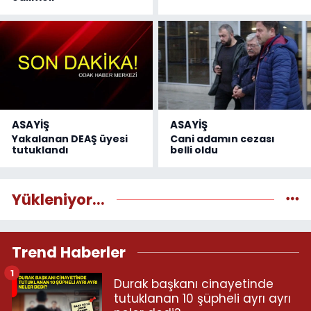
ASAYİŞ
ASAYİŞ
Yakalanan DEAŞ üyesi
Cani adamın cezası
tutuklandı
belli oldu
Yükleniyor...
Trend Haberler
1
Durak başkanı cinayetinde
tutuklanan 10 şüpheli ayrı ayrı