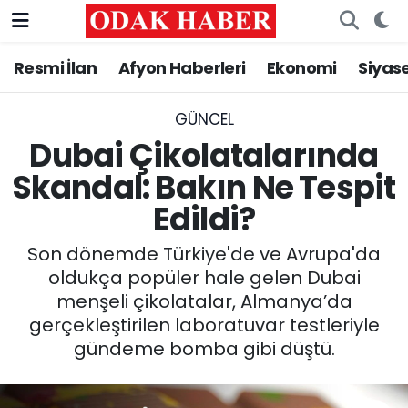
Resmi İlan
Afyon Haberleri
Ekonomi
Siyas
AFYONKARAHİSAR HABERLERİ
Nöbetçi Eczaneler
Resmi İlan
Hava Durumu
GÜNCEL
Dubai Çikolatalarında
ASAYİŞ
Trafik Durumu
Skandal: Bakın Ne Tespit
Edildi?
GÜNCEL
Süper Lig Puan Durumu ve Fikstür
Son dönemde Türkiye'de ve Avrupa'da
SİYASET
Tüm Manşetler
oldukça popüler hale gelen Dubai
menşeli çikolatalar, Almanya’da
EĞİTİM
Son Dakika Haberleri
gerçekleştirilen laboratuvar testleriyle
gündeme bomba gibi düştü.
MAGAZİN
Haber Arşivi
SAĞLIK