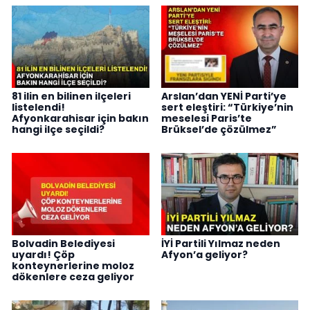
81 ilin en bilinen ilçeleri
Arslan’dan YENİ Parti’ye
listelendi!
sert eleştiri: “Türkiye’nin
Afyonkarahisar için bakın
meselesi Paris’te
hangi ilçe seçildi?
Brüksel’de çözülmez”
Bolvadin Belediyesi
İYİ Partili Yılmaz neden
uyardı! Çöp
Afyon’a geliyor?
konteynerlerine moloz
dökenlere ceza geliyor