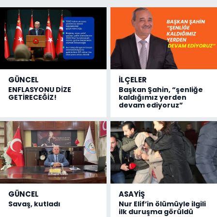
GÜNCEL
İLÇELER
ENFLASYONU DİZE
Başkan Şahin, “şenliğe
GETİRECEĞİZ!
kaldığımız yerden
devam ediyoruz”
GÜNCEL
ASAYİŞ
Savaş, kutladı
Nur Elif’in ölümüyle ilgili
ilk duruşma görüldü