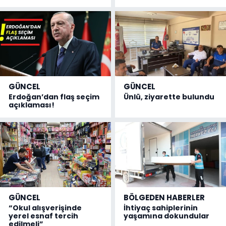
GÜNCEL
GÜNCEL
Erdoğan’dan flaş seçim
Ünlü, ziyarette bulundu
açıklaması!
GÜNCEL
BÖLGEDEN HABERLER
“Okul alışverişinde
İhtiyaç sahiplerinin
yerel esnaf tercih
yaşamına dokundular
edilmeli”