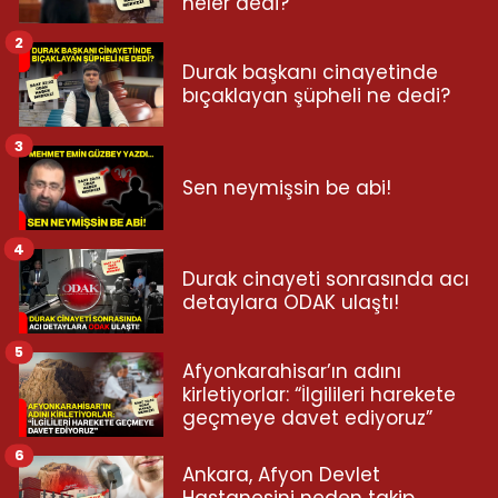
neler dedi?
2
Durak başkanı cinayetinde
bıçaklayan şüpheli ne dedi?
3
Sen neymişsin be abi!
4
Durak cinayeti sonrasında acı
detaylara ODAK ulaştı!
5
Afyonkarahisar’ın adını
kirletiyorlar: “İlgilileri harekete
geçmeye davet ediyoruz”
6
Ankara, Afyon Devlet