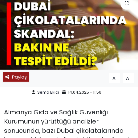
SPOR
11:11 MANŞET
Paylaş
-
+
A
A
Sema Ekici
14.04.2025 - 11:56
Almanya Gıda ve Sağlık Güvenliği
Kurumunun yürüttüğü analizler
sonucunda, bazı Dubai çikolatalarında