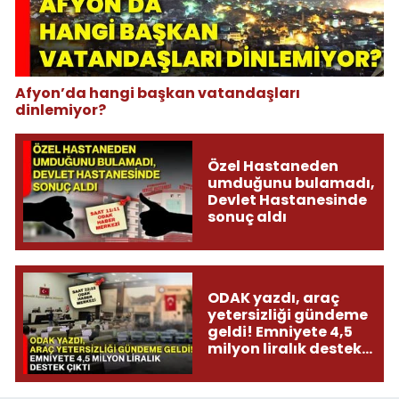
Afyon’da hangi başkan vatandaşları
dinlemiyor?
Özel Hastaneden
umduğunu bulamadı,
Devlet Hastanesinde
sonuç aldı
ODAK yazdı, araç
yetersizliği gündeme
geldi! Emniyete 4,5
milyon liralık destek
çıktı