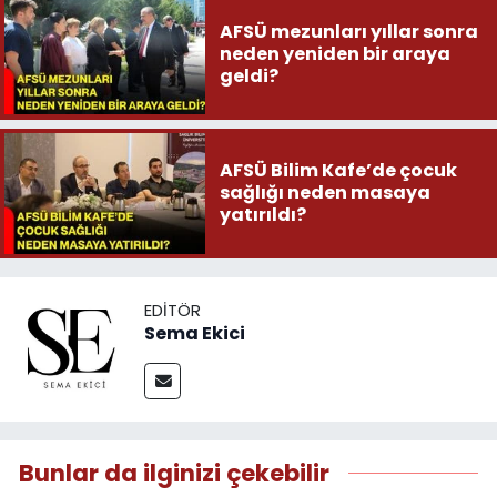
AFSÜ mezunları yıllar sonra
neden yeniden bir araya
geldi?
AFSÜ Bilim Kafe’de çocuk
sağlığı neden masaya
yatırıldı?
EDITÖR
Sema Ekici
Bunlar da ilginizi çekebilir