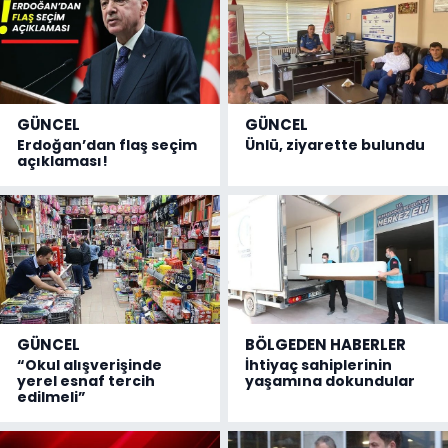
GÜNCEL
GÜNCEL
Erdoğan’dan flaş seçim
Ünlü, ziyarette bulundu
açıklaması!
GÜNCEL
BÖLGEDEN HABERLER
“Okul alışverişinde
İhtiyaç sahiplerinin
yerel esnaf tercih
yaşamına dokundular
edilmeli”