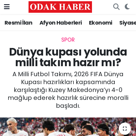
Resmi İlan
Afyon Haberleri
Ekonomi
Siyas
AFYONKARAHİSAR HABERLERİ
Nöbetçi Eczaneler
Resmi İlan
Hava Durumu
SPOR
Dünya kupası yolunda
ASAYİŞ
Trafik Durumu
milli takım hazır mı?
GÜNCEL
Süper Lig Puan Durumu ve Fikstür
A Milli Futbol Takımı, 2026 FIFA Dünya
Kupası hazırlıkları kapsamında
SİYASET
Tüm Manşetler
karşılaştığı Kuzey Makedonya’yı 4-0
mağlup ederek hazırlık sürecine moralli
EĞİTİM
Son Dakika Haberleri
başladı.
MAGAZİN
Haber Arşivi
SAĞLIK