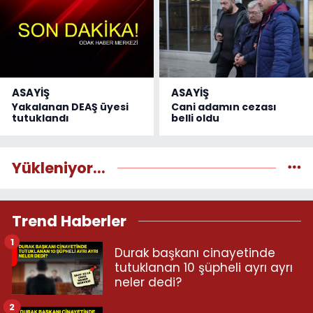
ASAYİŞ
ASAYİŞ
Yakalanan DEAŞ üyesi
Cani adamın cezası
tutuklandı
belli oldu
Yükleniyor...
Trend Haberler
1
Durak başkanı cinayetinde
tutuklanan 10 şüpheli ayrı ayrı
neler dedi?
2