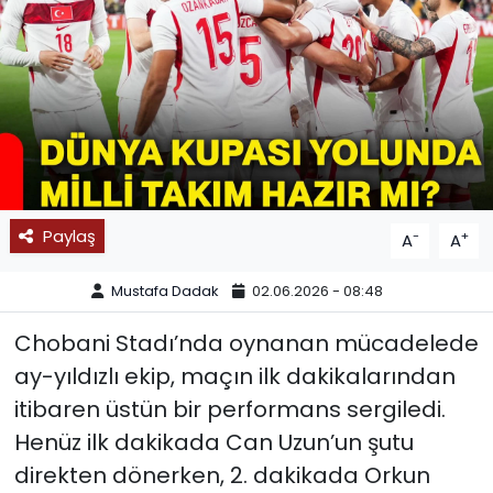
SPOR
11:11 MANŞET
Paylaş
-
+
A
A
Mustafa Dadak
02.06.2026 - 08:48
Chobani Stadı’nda oynanan mücadelede
ay-yıldızlı ekip, maçın ilk dakikalarından
itibaren üstün bir performans sergiledi.
Henüz ilk dakikada Can Uzun’un şutu
direkten dönerken, 2. dakikada Orkun