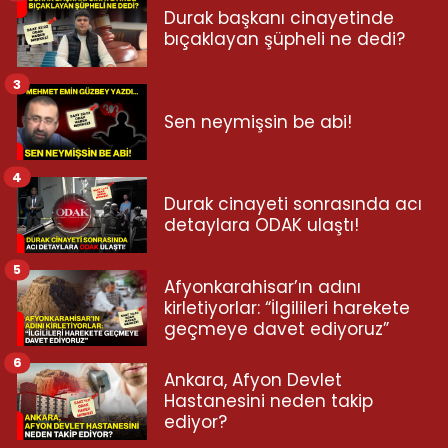
Durak başkanı cinayetinde
bıçaklayan şüpheli ne dedi?
3
Sen neymişsin be abi!
4
Durak cinayeti sonrasında acı
detaylara ODAK ulaştı!
5
Afyonkarahisar’ın adını
kirletiyorlar: “İlgilileri harekete
geçmeye davet ediyoruz”
6
Ankara, Afyon Devlet
Hastanesini neden takip
ediyor?