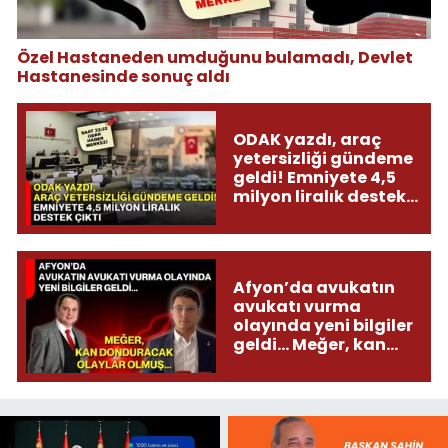
Özel Hastaneden umduğunu bulamadı, Devlet
Hastanesinde sonuç aldı
ODAK yazdı, araç
yetersizliği gündeme
geldi! Emniyete 4,5
milyon liralık destek
çıktı
Afyon’da avukatın
avukatı vurma
olayında yeni bilgiler
geldi... Meğer, kan
donduracak olaylar
olmuş...