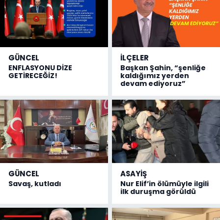
GÜNCEL
İLÇELER
ENFLASYONU DİZE
Başkan Şahin, “şenliğe
GETİRECEĞİZ!
kaldığımız yerden
devam ediyoruz”
GÜNCEL
ASAYİŞ
Savaş, kutladı
Nur Elif’in ölümüyle ilgili
ilk duruşma görüldü